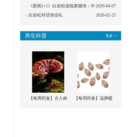
协同
《新闻1+1》白岩松连线黄璐琦：中
2020-04-07
医救治的临床效果
白岩松对话张伯礼
2020-02-25
养生科普
更多 >>
【每周药食】古人称
【每周药食】温脾暖
它为“仙草”，滋补强
肾、固精缩尿，这味
壮、培本固元
南方本草的种子，药
食同源有讲究