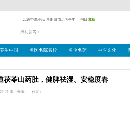
2026年08月6日 星期四
农历丙午年 明日
立秋
滚动新闻：
养生中国
名医名院名校
名企名药
中医文化
道茯苓山药肚，健脾祛湿、安稳度春
6-02-18
来源：
作者：