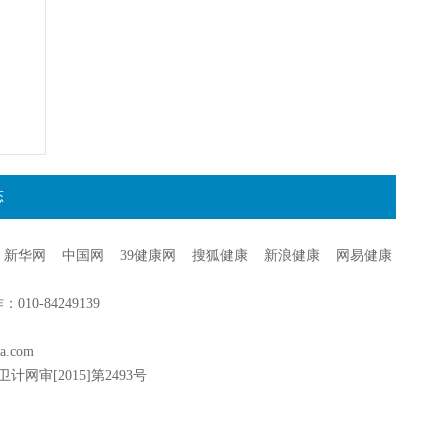
态
新华网
中国网
39健康网
搜狐健康
新浪健康
网易健康
0-84249139
a.com
卫计网审[2015]第2493号