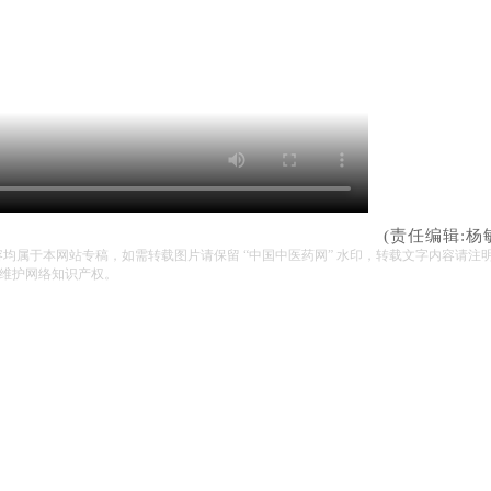
(责任编辑:杨
容均属于本网站专稿，如需转载图片请保留 “中国中医药网” 水印，转载文字内容请注
维护网络知识产权。