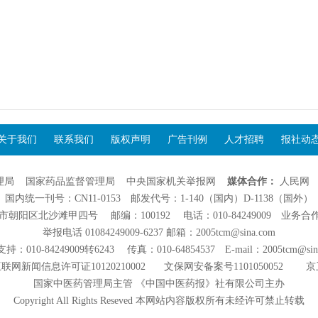
关于我们
联系我们
版权声明
广告刊例
人才招聘
报社动
理局
国家药品监督管理局
中央国家机关举报网
媒体合作：
人民网
国内统一刊号：CN11-0153 邮发代号：1-140（国内）D-1138（国外）
阳区北沙滩甲四号 邮编：100192 电话：010-84249009 业务合作：01
举报电话 01084249009-6237 邮箱：2005tcm@sina.com
：010-84249009转6243 传真：010-64854537 E-mail：2005tcm@sin
联网新闻信息许可证10120210002
文保网安备案号1101050052
京
国家中医药管理局主管 《中国中医药报》社有限公司主办
Copyright All Rights Reseved 本网站内容版权所有未经许可禁止转载