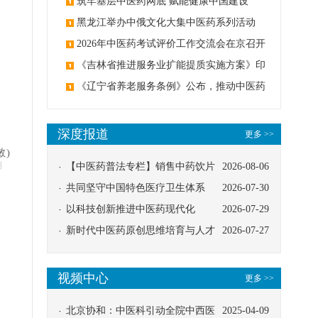
筑牢基层中医药网底 赋能健康中国建设
黑龙江举办中俄文化大集中医药系列活动
2026年中医药考试评价工作交流会在京召开
《吉林省推进服务业扩能提质实施方案》印
发：创建中医类国家医学中心
《辽宁省养老服务条例》公布，推动中医药
与养老融合发展
深度报道
更多 >>
敏)
明
【中医药普法专栏】销售中药饮片
2026-08-06
应告知煎服方法及注意事项
共同坚守中国特色医疗卫生体系
2026-07-30
以科技创新推进中医药现代化
2026-07-29
新时代中医药原创思维培育与人才
2026-07-27
发展路径探索
视频中心
更多 >>
北京协和：中医科引动全院中西医
2025-04-09