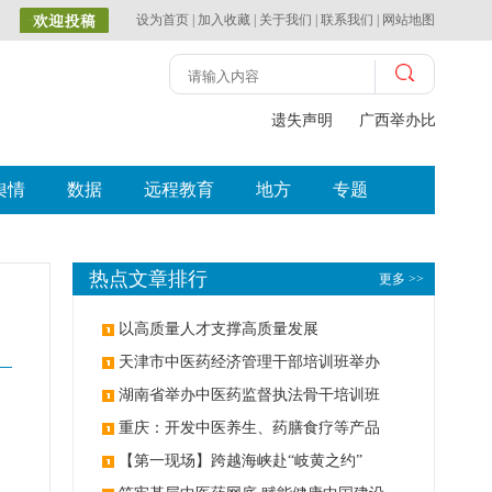
设为首页
|
加入收藏
|
关于我们
|
联系我们
|
网站地图
遗失声明
广西举办比赛探索
舆情
数据
远程教育
地方
专题
热点文章排行
更多 >>
以高质量人才支撑高质量发展
天津市中医药经济管理干部培训班举办
湖南省举办中医药监督执法骨干培训班
重庆：开发中医养生、药膳食疗等产品
【第一现场】跨越海峡赴“岐黄之约”