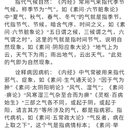
指代气候自然：《内经》常用气来指代季节
气候。称季节为“气”，如《素问·六节脏象论》
中“夏气、秋气、春气、冬气”的气就是指季节。
代指节气、节候，暗含气序、时间之义，如《素
问·六节脏象论》“五日谓之候，三候谓之气，六
气谓之时”，这里的气就是指时间节气。说明自
然现象，如《素问·阴阳应象大论》“地气上为
云，天气下为雨；雨出地气，云出天气。”此处
的气即为自然现象。
诠释病因病机：《内经》中气常被用来指代
邪气、症象，如《素问·生气通天论》“因于气为
肿”《素问·太阴阳明论》“风气、湿气”；《素问
·痹论》“风寒湿三气杂至合而为痹”《灵枢·百病
始生》“三部之气各不同，或起于阴，或起于
阳，请言其方”等所涉及的气，都是指病邪。指
代病机，如《素问·五常政大论》“气反者，病在
上取之下”，这个气是指病情标本；《素问·举