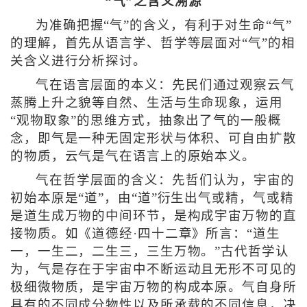
“气”之含义溯源
为准确把握“气”的含义，有利于对生命“气”
的理解，首先从语言学、哲学等层面对“气”的相
关含义进行分析探讨。
气在语言层面的本义：先民们通过观察云气
蒸腾上升之貌等自然、生活与生命现象，运用
“观物取象”的思维方式，抽象出了气的一般概
念，即气是一种无固定形状与体积、可自由扩散
的物质，云气是气在语言上的原始本义。
气在哲学层面的含义：先哲们认为，宇宙的
初始本原是“道”，由“道”衍生出气或精，气或精
是道生成万物的中间环节，是构成宇宙万物的直
接物质。如《道德经·四十二章》所言：“道生
一，一生二，二生三，三生万物。”古代哲学认
为，气是存在于宇宙中不断运动且无形不可见的
极细微物质，是宇宙万物的构成本原。气自身所
具有的不同成分物性以及所承载的不同信息，决