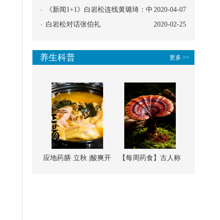
协同
《新闻1+1》白岩松连线黄璐琦：中
2020-04-07
医救治的临床效果
白岩松对话张伯礼
2020-02-25
养生科普
更多 >>
应地药膳·立秋 |酸爽开
【每周药食】古人称
胃，一口入魂！喝下
它为“仙草”，滋补强
这碗汤，滋阴润燥、
壮、培本固元
清热降火