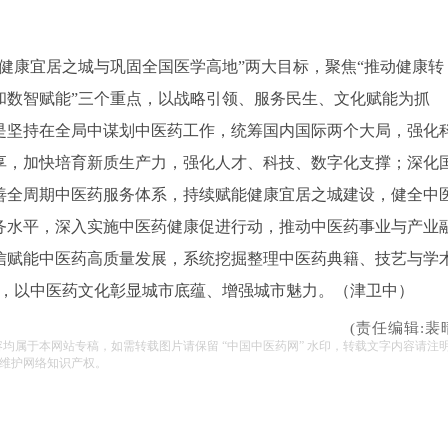
造健康宜居之城与巩固全国医学高地”两大目标，聚焦“推动健康转
和数智赋能”三个重点，以战略引领、服务民生、文化赋能为抓
是坚持在全局中谋划中医药工作，统筹国内国际两个大局，强化
享，加快培育新质生产力，强化人才、科技、数字化支撑；深化
善全周期中医药服务体系，持续赋能健康宜居之城建设，健全中
务水平，深入实施中医药健康促进行动，推动中医药事业与产业
信赋能中医药高质量发展，系统挖掘整理中医药典籍、技艺与学
展，以中医药文化彰显城市底蕴、增强城市魅力。（津卫中）
(责任编辑:裴
容均属于本网站专稿，如需转载图片请保留 “中国中医药网” 水印，转载文字内容请注
维护网络知识产权。