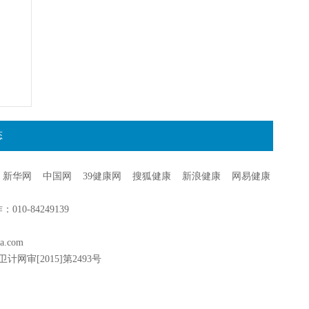
态
新华网
中国网
39健康网
搜狐健康
新浪健康
网易健康
0-84249139
a.com
卫计网审[2015]第2493号