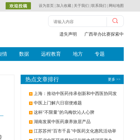
设为首页
|
加入收藏
|
关于我们
|
联系我们
|
网站地图
遗失声明
广西举办比赛探索中（壮瑶
舆情
数据
远程教育
地方
专题
热点文章排行
更多 >>
上海：推动中医药传承创新和中西医协同发
展
中医上门解六日宿便难题
这杯“不限量”的乌梅饮沁人心脾
湖南发展中医药康养旅居产品
江苏苏州“百市千县”中医药文化惠民活动举
传