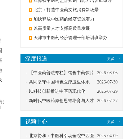
办
江苏省中医药监督知识与能力培训班举办
北京：打造中医药文旅消费新场景
加快释放中医药的经济资源潜力
以高质量人才支撑高质量发展
天津市中医药经济管理干部培训班举办
科
国
深度报道
更多 >>
医
融
【中医药普法专栏】销售中药饮片
2026-08-06
术
应告知煎服方法及注意事项
共同坚守中国特色医疗卫生体系
2026-07-30
以科技创新推进中医药现代化
2026-07-29
新时代中医药原创思维培育与人才
2026-07-27
晴)
明
发展路径探索
视频中心
更多 >>
北京协和：中医科引动全院中西医
2025-04-09