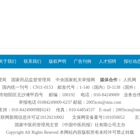
关于我们
联系我们
版权声明
广告刊例
人才招聘
报社动
理局
国家药品监督管理局
中央国家机关举报网
媒体合作：
人民网
国内统一刊号：CN11-0153 邮发代号：1-140（国内）D-1138（国外）
阳区北沙滩甲四号 邮编：100192 电话：010-84249009 业务合作：01
举报电话 01084249009-6237 邮箱：2005tcm@sina.com
：010-84249009转6243 传真：010-64854537 E-mail：2005tcm@sin
联网新闻信息许可证10120210002
文保网安备案号1101050052
京
国家中医药管理局主管 《中国中医药报》社有限公司主办
Copyright All Rights Reseved 本网站内容版权所有未经许可禁止转载