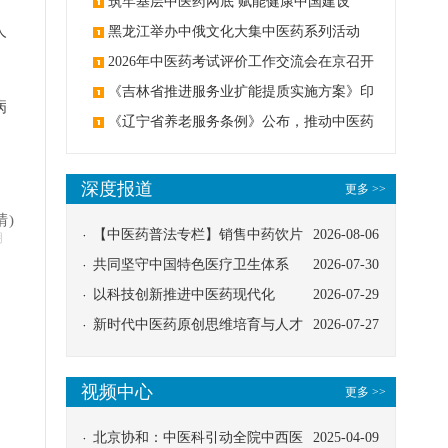
筑牢基层中医药网底 赋能健康中国建设
人
黑龙江举办中俄文化大集中医药系列活动
2026年中医药考试评价工作交流会在京召开
《吉林省推进服务业扩能提质实施方案》印
病
发：创建中医类国家医学中心
《辽宁省养老服务条例》公布，推动中医药
与养老融合发展
深度报道
更多 >>
晴)
【中医药普法专栏】销售中药饮片
2026-08-06
明
应告知煎服方法及注意事项
共同坚守中国特色医疗卫生体系
2026-07-30
以科技创新推进中医药现代化
2026-07-29
新时代中医药原创思维培育与人才
2026-07-27
发展路径探索
视频中心
更多 >>
北京协和：中医科引动全院中西医
2025-04-09