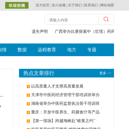
设为首页
|
加入收藏
|
关于我们
|
联系我们
|
网站地图
遗失声明
广西举办比赛探索中（壮瑶）药药膳食
舆情
数据
远程教育
地方
专题
热点文章排行
更多 >>
以高质量人才支撑高质量发展
天津市中医药经济管理干部培训班举办
湖南省举办中医药监督执法骨干培训班
中
重庆：开发中医养生、药膳食疗等产品
【第一现场】跨越海峡赴“岐黄之约”
。