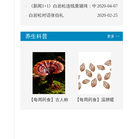
协同
《新闻1+1》白岩松连线黄璐琦：中
2020-04-07
医救治的临床效果
白岩松对话张伯礼
2020-02-25
养生科普
更多 >>
【每周药食】古人称
【每周药食】温脾暖
它为“仙草”，滋补强
肾、固精缩尿，这味
壮、培本固元
南方本草的种子，药
食同源有讲究