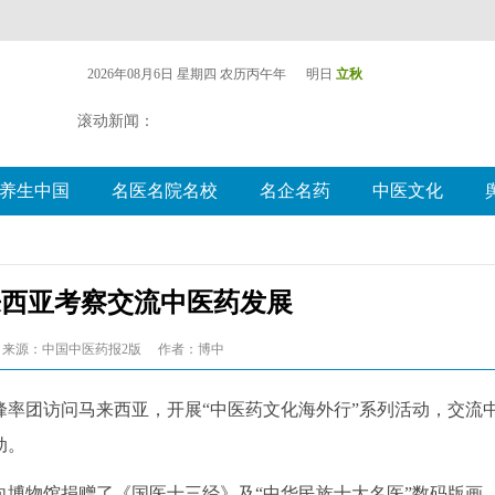
2026年08月6日 星期四
农历丙午年 明日
立秋
滚动新闻：
养生中国
名医名院名校
名企名药
中医文化
来西亚考察交流中医药发展
来源：中国中医药报2版
作者：博中
率团访问马来西亚，开展“中医药文化海外行”系列活动，交流
动。
博物馆捐赠了《国医十三经》及“中华民族十大名医”数码版画