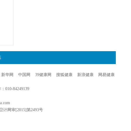
态
新华网
中国网
39健康网
搜狐健康
新浪健康
网易健康
0-84249139
a.com
卫计网审[2015]第2493号