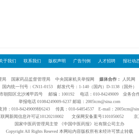
关于我们
联系我们
版权声明
广告刊例
人才招聘
报社动
理局
国家药品监督管理局
中央国家机关举报网
媒体合作：
人民网
国内统一刊号：CN11-0153 邮发代号：1-140（国内）D-1138（国外）
阳区北沙滩甲四号 邮编：100192 电话：010-84249009 业务合作：01
举报电话 01084249009-6237 邮箱：2005tcm@sina.com
：010-84249009转6243 传真：010-64854537 E-mail：2005tcm@sin
联网新闻信息许可证10120210002
文保网安备案号1101050052
京
国家中医药管理局主管 《中国中医药报》社有限公司主办
Copyright All Rights Reseved 本网站内容版权所有未经许可禁止转载