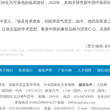
念转化为可落地的临床路径，2020年，其相关研究获中国中医药
中是人。”谈及传承使命，刘桂荣语气坚定。如今，他仍在医道
，让张志远的学术思想、鲁派中医的兼容品格与济世仁心，在新
(责任编辑:裴
容均属于本网站专稿，如需转载图片请保留 “中国中医药网” 水印，转载文字内容请注
维护网络知识产权。
关于我们
联系我们
版权声明
广告刊例
人才招聘
报社动
理局
国家药品监督管理局
中央国家机关举报网
媒体合作：
人民网
国内统一刊号：CN11-0153 邮发代号：1-140（国内）D-1138（国外）
阳区北沙滩甲四号 邮编：100192 电话：010-84249009 业务合作：01
举报电话 01084249009-6237 邮箱：2005tcm@sina.com
：010-84249009转6243 传真：010-64854537 E-mail：2005tcm@sin