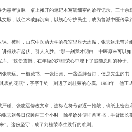
注为患者诊脉，桌上摊开的笔记本写满细密的诊疗记录。三十余
其文脉，以仁术破解沉疴，以初心守护民生，成为鲁派中医传承
中医课。彼时，山东中医药大学的教室里座无虚席，张志远未带片
》讲得跌宕起伏、引人入胜。“那一刻我才明白，中医原来可以如
宝库。”这份震撼，在年轻的刘桂荣心中埋下了追随恩师的种子。
访张志远。一橱藏书、一张旧桌、一盏歪脖台灯，便是先生的书
其表的花瓶”，字字千钧，刻进了刘桂荣的心底。1988年，他正
致严谨。张志远修改文章，连标点符号都逐一推敲，稿纸上密密
的张志远每日仅睡两三个小时，除坐诊外便埋首著书，手臂因长
来”。这份坚守，成了刘桂荣毕生践行的准则。