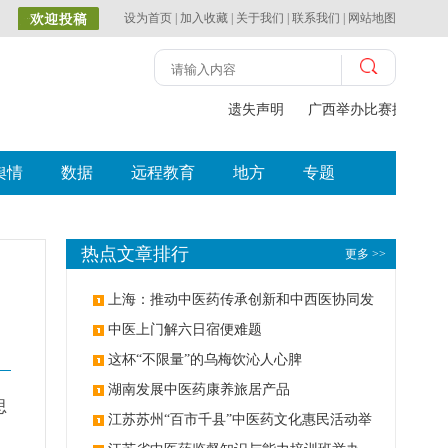
设为首页
|
加入收藏
|
关于我们
|
联系我们
|
网站地图
遗失声明
广西举办比赛探索中（
舆情
数据
远程教育
地方
专题
热点文章排行
更多 >>
上海：推动中医药传承创新和中西医协同发
展
中医上门解六日宿便难题
这杯“不限量”的乌梅饮沁人心脾
湖南发展中医药康养旅居产品
思
江苏苏州“百市千县”中医药文化惠民活动举