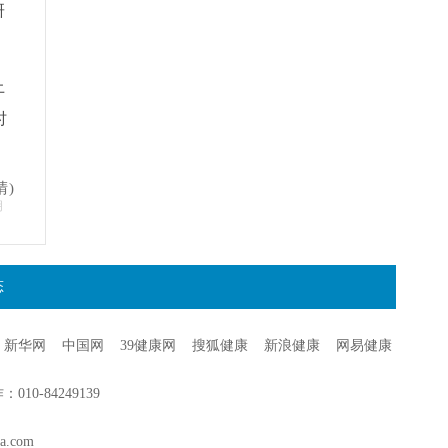
研
上
时
晴)
明
态
新华网
中国网
39健康网
搜狐健康
新浪健康
网易健康
0-84249139
a.com