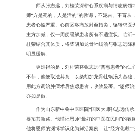
师从张志远，刘桂荣深耕心系疾病与情志病领域
师“方是死的，人是活的”的教诲，不泥古、不盲从
患者心慌严重、心前区疼痛放射至指尖，辗转求医无
主方加减，仅一周便缓解患者所有不适症状。临沂
桂荣结合其体质，将柴胡加龙骨牡蛎汤与张志远降
明显缓解。
更难得的是，刘桂荣将张志远“普惠患者”的仁
不菲，他便取法其意，以柴胡加龙骨牡蛎汤为基础
用此方调治肿瘤术后焦虑患者，收效显著。“恩师治
亦如是做。
作为山东新中鲁中医医院“国医大师张志远传承
要拓其新路。他谨记恩师“最好的中医在民间”的教
他将恩师的渊博学识化为鲜活案例，让“经方化裁”