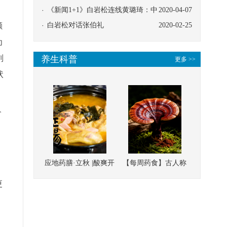
协同
《新闻1+1》白岩松连线黄璐琦：中
2020-04-07
颤
医救治的临床效果
白岩松对话张伯礼
2020-02-25
为
刘
养生科普
更多 >>
状
价
，
，
应地药膳·立秋 |酸爽开
【每周药食】古人称
胃，一口入魂！喝下
它为“仙草”，滋补强
更
这碗汤，滋阴润燥、
壮、培本固元
，
清热降火