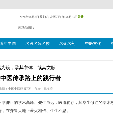
2026年08月8日 星期六
农历丙午年 本月23日
处暑
滚动新闻：
养生中国
名医名院名校
名企名药
中医文化
远为镜，承其衣钵、续其文脉——
派中医传承路上的践行者
来源：中国中医药报7版
作者：孙海燕
令后学仰止的学术高峰。先生虽远，医道犹存，其毕生倾注的学术
行，在齐鲁大地上薪火相传、生生不息。