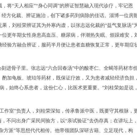
，将“天人相应”“身心同调”的辨证智慧融入现代诊疗，牢记恩
，经方化裁、辨证施治，创下诸多药到病除的佳话。淄博一位房
果，刘桂荣辨证其为外寒内虚，以张志远化裁的“益气复脉汤”
一位更年期女性身患高血压、糖尿病，伴潮热失眠、烦躁难安，
糖经验方融合辨证，服药半月便让患者血糖恢复正常，更年期症
心刻进骨子里。张志远“六合回春汤”中的酸枣仁、全蝎等药材市
，酌加龟板、琥珀等药材，既保证疗效，又为患者减轻经济负担
病，始终心系患者，这份仁心，比医术更重要。”刘桂荣如是说
工作室”负责人，刘桂荣深知，传承鲁派中医，既要守其根脉，
诲，不问出身广采民间验方，以“亲试验证”去伪存真；在讲坛上
“杂方派”等思想代代相传。他带领团队深研古籍、立足现代，构