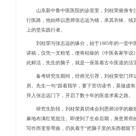
山东新中鲁中医医院的诊室里，刘桂荣俯身专
行医路，他始终以恩师张志远为镜，承其衣钵、续
上的坚实践行者。
刘桂荣与张志远的缘分，始于1985年的一堂
讲稿，仅凭一支粉笔，便将枯燥的《中医各家学说
此鲜活，先生的脑子，就是一座装着古今医道的活
备考研究生期间，经师兄引荐，刘桂荣登门拜
房。先生一句“跟着我学，要下苦功读书，莫做虚有
拜入张志远门下，开启了数十年的医道求索之路。
研究生阶段，刘桂荣真切体会到恩师治学的极
麻地布满红笔批注。即便到了生命后期，身患胃癌
写作而变形弯曲，仍执着于“把脑子里的东西都留下