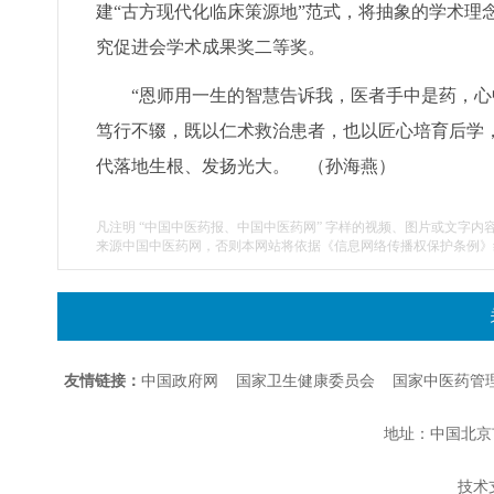
建“古方现代化临床策源地”范式，将抽象的学术理
究促进会学术成果奖二等奖。
“恩师用一生的智慧告诉我，医者手中是药，心
笃行不辍，既以仁术救治患者，也以匠心培育后学
代落地生根、发扬光大。 （孙海燕）
凡注明 “中国中医药报、中国中医药网” 字样的视频、图片或文字内
来源中国中医药网，否则本网站将依据《信息网络传播权保护条例》
友情链接：
中国政府网
国家卫生健康委员会
国家中医药管
地址：中国北京市朝
技术支持