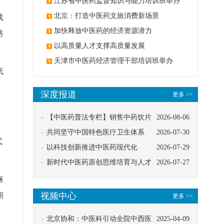
办
江苏省中医药监督知识与能力培训班举办
北京：打造中医药文旅消费新场景
载
加快释放中医药的经济资源潜力
路
以高质量人才支撑高质量发展
天津市中医药经济管理干部培训班举办
纸
深度报道
更多 >>
【中医药普法专栏】销售中药饮片
2026-08-06
应告知煎服方法及注意事项
共同坚守中国特色医疗卫生体系
2026-07-30
式
以科技创新推进中医药现代化
2026-07-29
新时代中医药原创思维培育与人才
2026-07-27
发展路径探索
麻
期
视频中心
更多 >>
北京协和：中医科引动全院中西医
2025-04-09