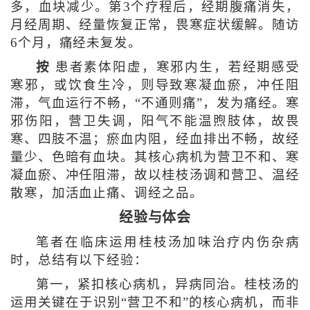
多，血块减少。第3个疗程后，经期腹痛消失，
月经周期、经量恢复正常，畏寒症状缓解。随访
6个月，痛经未复发。
按
患者素体阳虚，寒邪内生，若经期感受
寒邪，或饮食生冷，则导致寒凝血瘀，冲任阻
滞，气血运行不畅，“不通则痛”，发为痛经。寒
邪伤阳，营卫失调，阳气不能温煦肢体，故畏
寒、四肢不温；瘀血内阻，经血排出不畅，故经
量少、色暗有血块。其核心病机为营卫不和、寒
凝血瘀、冲任阻滞，故以桂枝汤调和营卫、温经
散寒，加活血止痛、调经之品。
经验与体会
笔者在临床运用桂枝汤加味治疗内伤杂病
时，总结有以下经验：
第一，紧扣核心病机，异病同治。桂枝汤的
运用关键在于识别“营卫不和”的核心病机，而非