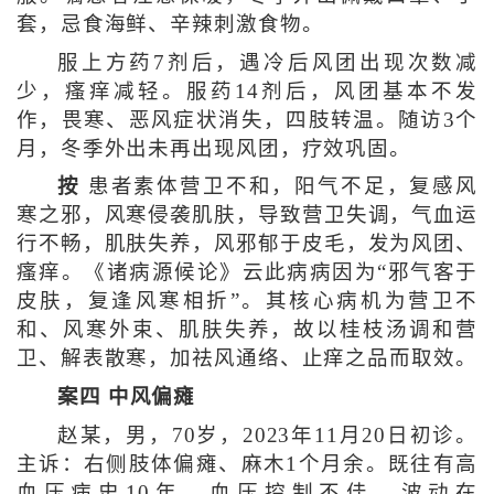
套，忌食海鲜、辛辣刺激食物。
服上方药7剂后，遇冷后风团出现次数减
少，瘙痒减轻。服药14剂后，风团基本不发
作，畏寒、恶风症状消失，四肢转温。随访3个
月，冬季外出未再出现风团，疗效巩固。
按
患者素体营卫不和，阳气不足，复感风
寒之邪，风寒侵袭肌肤，导致营卫失调，气血运
行不畅，肌肤失养，风邪郁于皮毛，发为风团、
瘙痒。《诸病源候论》云此病病因为“邪气客于
皮肤，复逢风寒相折”。其核心病机为营卫不
和、风寒外束、肌肤失养，故以桂枝汤调和营
卫、解表散寒，加祛风通络、止痒之品而取效。
案四 中风偏瘫
赵某，男，70岁，2023年11月20日初诊。
主诉：右侧肢体偏瘫、麻木1个月余。既往有高
血压病史10年，血压控制不佳，波动在