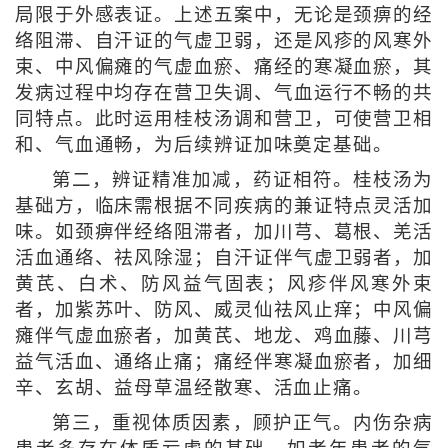
局限于外感表证。上述五案中，无论是颈痹的经
络阻滞、自汗证的气虚卫弱，还是风疹的风寒外
束、中风偏瘫的气虚血瘀、痛经的寒凝血瘀，其
发病过程中均存在营卫失调、气血运行不畅的共
同特点。此时运用桂枝汤调和营卫，可使营卫相
和、气血通畅，为后续辨证加味奠定基础。
第二，辨证精准加减，药证相符。桂枝汤为
基础方，临床需根据不同疾病的兼证特点灵活加
味。如颈痹伴经络阻滞者，加川芎、葛根、羌活
活血通络、祛风除湿；自汗证伴气虚卫弱者，加
黄芪、白术、防风益气固表；风疹伴风寒外束
者，加紫苏叶、防风、威灵仙祛风止痒；中风偏
瘫伴气虚血瘀者，加黄芪、地龙、鸡血藤、川芎
益气活血、通络止痛；痛经伴寒凝血瘀者，加细
辛、玄胡、益母草温经散寒、活血止痛。
第三，重视体质因素，顾护正气。内伤杂病