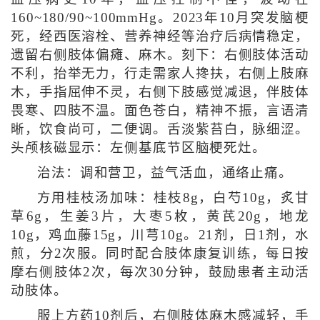
160~180/90~100mmHg。2023年10月突发脑梗
死，经西医溶栓、营养神经等治疗后病情稳定，
遗留右侧肢体偏瘫、麻木。刻下：右侧肢体活动
不利，抬举无力，行走需家人搀扶，右侧上肢麻
木，手指屈伸不灵，右侧下肢感觉减退，伴肢体
畏寒、四肢不温。面色苍白，精神不振，言语清
晰，饮食尚可，二便调。舌淡紫苔白，脉细涩。
头颅核磁显示：左侧基底节区脑梗死灶。
治法：调和营卫，益气活血，通络止痛。
方用桂枝汤加味：桂枝8g，白芍10g，炙甘
草6g，生姜3片，大枣5枚，黄芪20g，地龙
10g，鸡血藤15g，川芎10g。21剂，日1剂，水
煎，分2次服。同时配合肢体康复训练，每日按
摩右侧肢体2次，每次30分钟，鼓励患者主动活
动肢体。
服上方药10剂后，右侧肢体麻木感减轻，手