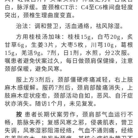
白，脉浮缓。查颈椎CT示：C4至C6椎间盘轻度
突出，颈椎生理曲度变直。
治法：调和营卫，活血通络，祛风除湿。
方用桂枝汤加味：桂枝15g，白芍20g，炙
甘草6g，生姜3片，大枣5枚，川芎10g，葛根
15g，羌活9g。7剂，日1剂，水煎，分2次服。
嘱患者避免伏案过久，每日做颈肩保健操，注意
颈部保暖，避免风寒。
服上方3剂后，颈部僵硬疼痛减轻，右上肢
麻木感缓解。服药7剂后，颈肩部酸痛消失，上
肢麻木症状痊愈，颈部活动自如，恶风、自汗症
状亦消失。随访1个月，未见复发。
按
患者长期伏案劳作，颈肩部气血运行不
畅，筋脉失养；复感风寒之邪，侵袭肌表，营卫
失调，风寒湿邪阻滞经络，气血不通则痛，经络