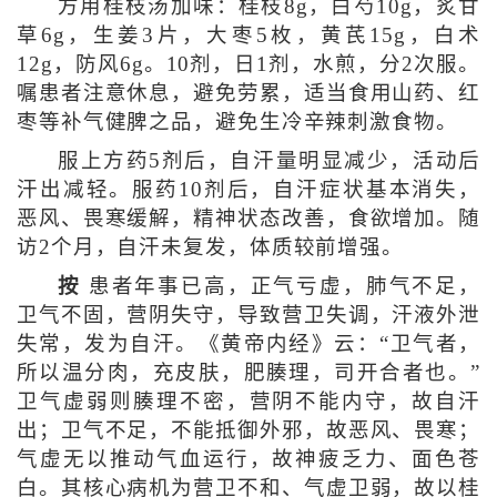
方用桂枝汤加味：桂枝8g，白芍10g，炙甘
草6g，生姜3片，大枣5枚，黄芪15g，白术
12g，防风6g。10剂，日1剂，水煎，分2次服。
嘱患者注意休息，避免劳累，适当食用山药、红
枣等补气健脾之品，避免生冷辛辣刺激食物。
服上方药5剂后，自汗量明显减少，活动后
汗出减轻。服药10剂后，自汗症状基本消失，
恶风、畏寒缓解，精神状态改善，食欲增加。随
访2个月，自汗未复发，体质较前增强。
按
患者年事已高，正气亏虚，肺气不足，
卫气不固，营阴失守，导致营卫失调，汗液外泄
失常，发为自汗。《黄帝内经》云：“卫气者，
所以温分肉，充皮肤，肥腠理，司开合者也。”
卫气虚弱则腠理不密，营阴不能内守，故自汗
出；卫气不足，不能抵御外邪，故恶风、畏寒；
气虚无以推动气血运行，故神疲乏力、面色苍
白。其核心病机为营卫不和、气虚卫弱，故以桂