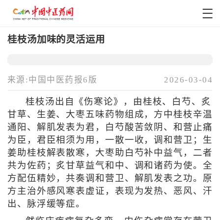
桂枝汤加味的灵活运用
来源:中国中医药报6版
2026-03-04
桂枝汤出自《伤寒论》，由桂枝、白芍、炙
甘草、生姜、大枣五味药物组成，方中桂枝辛温
通阳、解肌发表为君，白芍酸苦敛阴、和营止痛
为臣，君臣相须为用，一散一收，调和营卫；生
姜助桂枝解表散寒，大枣助白芍补中益气，二者
共为佐药；炙甘草益气和中、调和诸药为使。全
方配伍精妙，共奏调和营卫、解肌发表之功。原
方主治外感风寒表虚证，表现为发热、恶风、汗
出、脉浮缓等症。