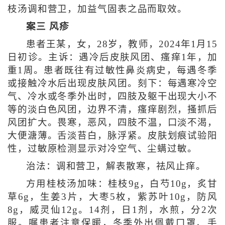
枝汤调和营卫，加益气固表之品而取效。
案三 风疹
患者王某，女，28岁，教师，2024年1月15
日初诊。主诉：遇冷后皮肤风团、瘙痒1年，加
重1周。患者既往有过敏性鼻炎病史，每遇冬季
或接触冷水后出现皮肤风团。刻下：每遇寒冷空
气、冷水或冬季外出时，四肢及躯干出现大小不
等的淡白色风团，边界不清，瘙痒剧烈，搔抓后
风团扩大。畏寒，恶风，四肢不温，口淡不渴，
大便溏薄。舌淡苔白，脉浮紧。皮肤划痕试验阳
性，过敏原检测显示对冷空气、尘螨过敏。
治法：调和营卫，解表散寒，祛风止痒。
方用桂枝汤加味：桂枝9g，白芍10g，炙甘
草6g，生姜3片，大枣5枚，紫苏叶10g，防风
8g，威灵仙12g。14剂，日1剂，水煎，分2次
服。嘱患者注意保暖，冬季外出佩戴口罩、手