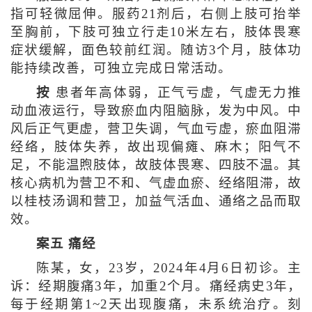
指可轻微屈伸。服药21剂后，右侧上肢可抬举
至胸前，下肢可独立行走10米左右，肢体畏寒
症状缓解，面色较前红润。随访3个月，肢体功
能持续改善，可独立完成日常活动。
按
患者年高体弱，正气亏虚，气虚无力推
动血液运行，导致瘀血内阻脑脉，发为中风。中
风后正气更虚，营卫失调，气血亏虚，瘀血阻滞
经络，肢体失养，故出现偏瘫、麻木；阳气不
足，不能温煦肢体，故肢体畏寒、四肢不温。其
核心病机为营卫不和、气虚血瘀、经络阻滞，故
以桂枝汤调和营卫，加益气活血、通络之品而取
效。
案五 痛经
陈某，女，23岁，2024年4月6日初诊。主
诉：经期腹痛3年，加重2个月。痛经病史3年，
每于经期第1~2天出现腹痛，未系统治疗。刻