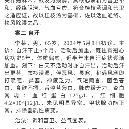
失养则麻木，故发为颈痹。其核心病机为营卫不
和、经络阻滞、气血亏虚，符合桂枝汤调和营卫
之适应证，故以桂枝汤为基础，佐以活血通络、
祛风除湿之品。
案二 自汗
李某，男，65岁，2024年5月8日初诊。主
诉：自汗不止6个月，活动后加重。既往有冠心
病病史5年，体质偏虚，近半年来自汗症状逐渐
加重。刻下：白天不活动时亦自汗出，活动后汗
出更甚，衣衫浸湿，伴恶风、畏寒，稍遇风寒即
打喷嚏、鼻塞。神疲乏力，气短懒言，面色苍
白，食欲不振。舌淡苔薄白，脉虚缓无力。查血
常规：血红蛋白125g/L，红细胞
4.2×10^[12]/L，未见明显异常。甲状腺功能正
常，排除器质性病变。
治法：调和营卫、益气固表。