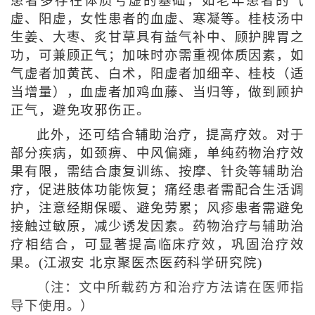
患者多存在体质亏虚的基础，如老年患者的气
虚、阳虚，女性患者的血虚、寒凝等。桂枝汤中
生姜、大枣、炙甘草具有益气补中、顾护脾胃之
功，可兼顾正气；加味时亦需重视体质因素，如
气虚者加黄芪、白术，阳虚者加细辛、桂枝（适
当增量），血虚者加鸡血藤、当归等，做到顾护
正气，避免攻邪伤正。
此外，还可结合辅助治疗，提高疗效。对于
部分疾病，如颈痹、中风偏瘫，单纯药物治疗效
果有限，需结合康复训练、按摩、针灸等辅助治
疗，促进肢体功能恢复；痛经患者需配合生活调
护，注意经期保暖、避免劳累；风疹患者需避免
接触过敏原，减少诱发因素。药物治疗与辅助治
疗相结合，可显著提高临床疗效，巩固治疗效
果。(
江淑安 北京聚医杰医药科学研究院
)
（注：文中所载药方和治疗方法请在医师指
导下使用。）