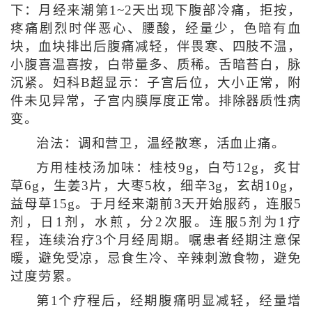
下：月经来潮第1~2天出现下腹部冷痛，拒按，
疼痛剧烈时伴恶心、腰酸，经量少，色暗有血
块，血块排出后腹痛减轻，伴畏寒、四肢不温，
小腹喜温喜按，白带量多、质稀。舌暗苔白，脉
沉紧。妇科B超显示：子宫后位，大小正常，附
件未见异常，子宫内膜厚度正常。排除器质性病
变。
治法：调和营卫，温经散寒，活血止痛。
方用桂枝汤加味：桂枝9g，白芍12g，炙甘
草6g，生姜3片，大枣5枚，细辛3g，玄胡10g，
益母草15g。于月经来潮前3天开始服药，连服5
剂，日1剂，水煎，分2次服。连服5剂为1疗
程，连续治疗3个月经周期。嘱患者经期注意保
暖，避免受凉，忌食生冷、辛辣刺激食物，避免
过度劳累。
第1个疗程后，经期腹痛明显减轻，经量增