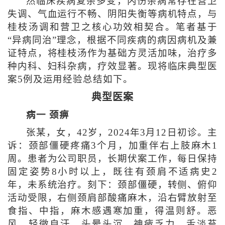
然临床疾病复杂多变，内伤杂病常存在营卫
失调、气血运行不畅、阴阳失衡等病机特点，与
桂枝汤调和营卫之核心功效相契合。笔者基于
“异病同治”理念，根据不同疾病的病因病机及兼
证特点，将桂枝汤作为基础方灵活加味，治疗多
种内科、妇科杂病，疗效显著。现将临床典型医
案5例及运用经验总结如下。
典型医案
病一 颈痹
张某，女，42岁，2024年3月12日初诊。主
诉：颈部僵硬疼痛3个月，加重伴右上肢麻木1
周。患者为公司职员，长期伏案工作，每日保持
固定姿势8小时以上，既往有颈肩不适病史2
年，未系统治疗。刻下：颈部僵硬，转侧、俯仰
活动受限，右侧颈肩部酸痛麻木，沿右臂放射至
食指、中指，麻木感遇寒加重，得温则舒。恶
风，轻微自汗，头晕头沉，神疲乏力。舌淡苔