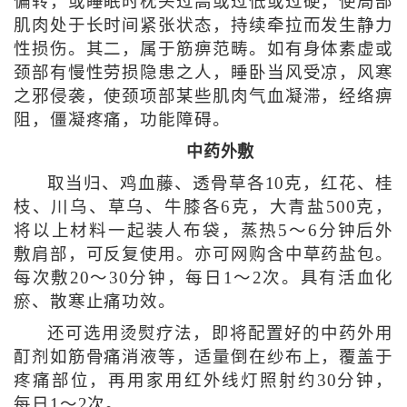
偏转，或睡眠时枕头过高或过低或过硬，使局部
肌肉处于长时间紧张状态，持续牵拉而发生静力
性损伤。其二，属于筋痹范畴。如有身体素虚或
颈部有慢性劳损隐患之人，睡卧当风受凉，风寒
之邪侵袭，使颈项部某些肌肉气血凝滞，经络痹
阻，僵凝疼痛，功能障碍。
中药外敷
取当归、鸡血藤、透骨草各10克，红花、桂
枝、川乌、草乌、牛膝各6克，大青盐500克，
将以上材料一起装人布袋，蒸热5～6分钟后外
敷肩部，可反复使用。亦可网购含中草药盐包。
每次敷20～30分钟，每日1～2次。具有活血化
瘀、散寒止痛功效。
还可选用烫熨疗法，即将配置好的中药外用
酊剂如筋骨痛消液等，适量倒在纱布上，覆盖于
疼痛部位，再用家用红外线灯照射约30分钟，
每日1～2次。