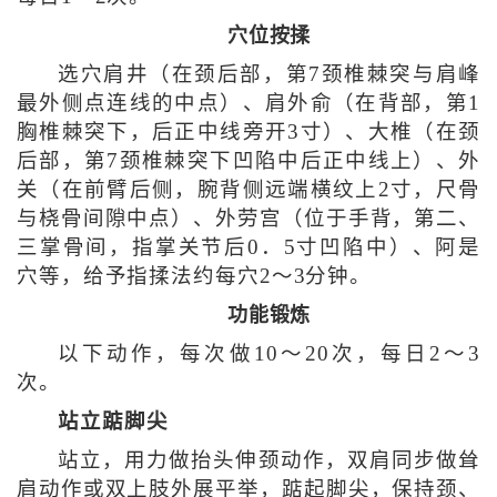
穴位按揉
选穴肩井（在颈后部，第7颈椎棘突与肩峰
最外侧点连线的中点）、肩外俞（在背部，第1
胸椎棘突下，后正中线旁开3寸）、大椎（在颈
后部，第7颈椎棘突下凹陷中后正中线上）、外
关（在前臂后侧，腕背侧远端横纹上2寸，尺骨
与桡骨间隙中点）、外劳宫（位于手背，第二、
三掌骨间，指掌关节后0．5寸凹陷中）、阿是
穴等，给予指揉法约每穴2～3分钟。
功能锻炼
以下动作，每次做10～20次，每日2～3
次。
站立踮脚尖
站立，用力做抬头伸颈动作，双肩同步做耸
肩动作或双上肢外展平举，踮起脚尖，保持颈、