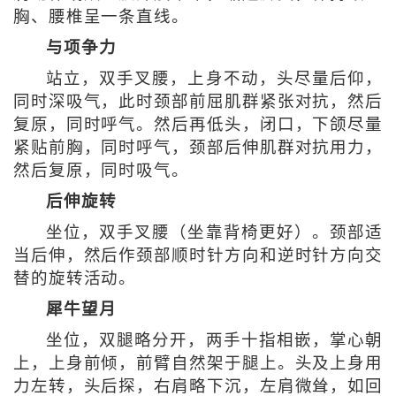
胸、腰椎呈一条直线。
与项争力
站立，双手叉腰，上身不动，头尽量后仰，
同时深吸气，此时颈部前屈肌群紧张对抗，然后
复原，同时呼气。然后再低头，闭口，下颌尽量
紧贴前胸，同时呼气，颈部后伸肌群对抗用力，
然后复原，同时吸气。
后伸旋转
坐位，双手叉腰（坐靠背椅更好）。颈部适
当后伸，然后作颈部顺时针方向和逆时针方向交
替的旋转活动。
犀牛望月
坐位，双腿略分开，两手十指相嵌，掌心朝
上，上身前倾，前臂自然架于腿上。头及上身用
力左转，头后探，右肩略下沉，左肩微耸，如回