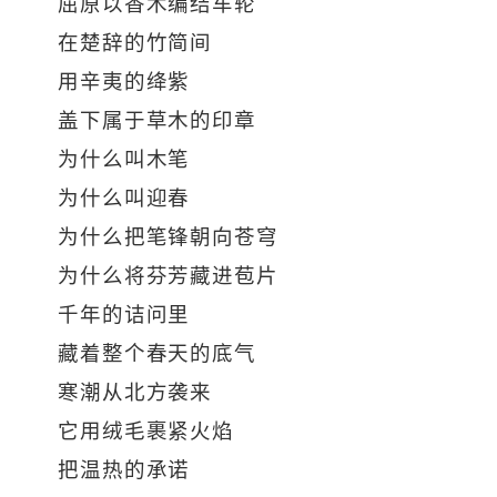
屈原以香木编结车轮
在楚辞的竹简间
用辛夷的绛紫
盖下属于草木的印章
为什么叫木笔
为什么叫迎春
为什么把笔锋朝向苍穹
为什么将芬芳藏进苞片
千年的诘问里
藏着整个春天的底气
寒潮从北方袭来
它用绒毛裹紧火焰
把温热的承诺