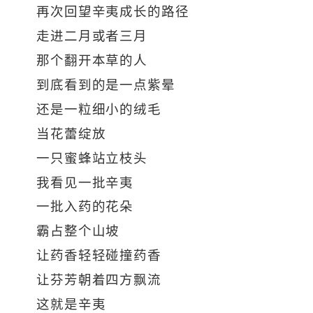
再次回望辛夷成长的路径
走进二月或者三月
那个翻开本草的人
到底看到的是一点紫晕
还是一粒细小的绒毛
当花蕾绽放
一只蜜蜂站立枝头
我看见一批辛夷
一批入药的花朵
霸占整个山坡
让药香轻轻碰撞药香
让芬芳朝着四方飘流
这就是辛夷