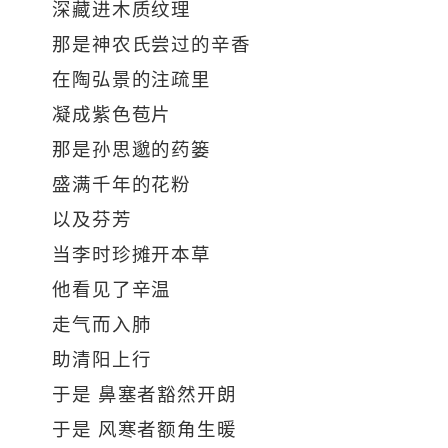
深藏进木质纹理
那是神农氏尝过的辛香
在陶弘景的注疏里
凝成紫色苞片
那是孙思邈的药篓
盛满千年的花粉
以及芬芳
当李时珍摊开本草
他看见了辛温
走气而入肺
助清阳上行
于是 鼻塞者豁然开朗
于是 风寒者额角生暖