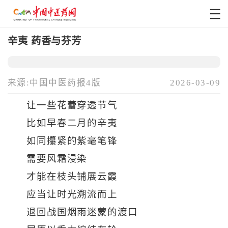
辛夷 药香与芬芳
来源:中国中医药报4版
2026-03-09
让一些花蕾穿透节气
比如早春二月的辛夷
如同攥紧的紫毫笔锋
需要风霜浸染
才能在枝头铺展云霞
应当让时光溯流而上
退回战国烟雨迷蒙的渡口