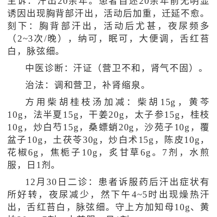
主诉：汗出20余年。患者自述20余年前无明显
诱因出现胸背部汗出，活动后加重，迁延不愈。
刻下：胸背部汗出，活动后尤甚，夜尿频多
（2~3次/晚），纳可，眠可，大便调，舌红苔
白，脉弦细。
中医诊断：汗证（营卫不和，肾气不固）。
治法：调和营卫，补肾缩泉。
方用柴胡桂枝汤加减：柴胡15g，黄芩
10g，法半夏15g，干姜20g，太子参15g，桂枝
10g，炒白芍15g，桑螵蛸20g，沙苑子10g，覆
盆子10g，土茯苓30g，炒白术15g，陈皮10g，
花椒6g，焦栀子10g，炙甘草6g。7剂，水煎
服，日1剂。
12月30日二诊：患者诉服药后汗出症状有
所好转，夜尿减少，然下午4~5时出现燥热汗
出，舌红苔白，脉弦细。守上方加知母10g、黄