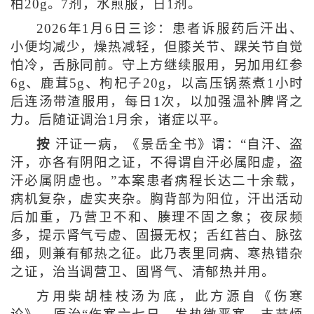
柏20g。7剂，水煎服，日1剂。
2026年1月6日三诊：患者诉服药后汗出、
小便均减少，燥热减轻，但膝关节、踝关节自觉
怕冷，舌脉同前。守上方继续服用，另加用红参
6g、鹿茸5g、枸杞子20g，以高压锅蒸煮1小时
后连汤带渣服用，每日1次，以加强温补脾肾之
力。后随证调治1月余，诸症以平。
按
汗证一病，《景岳全书》谓：“自汗、盗
汗，亦各有阴阳之证，不得谓自汗必属阳虚，盗
汗必属阴虚也。”本案患者病程长达二十余载，
病机复杂，虚实夹杂。胸背部为阳位，汗出活动
后加重，乃营卫不和、腠理不固之象；夜尿频
多，提示肾气亏虚、固摄无权；舌红苔白、脉弦
细，则兼有郁热之征。此乃表里同病、寒热错杂
之证，治当调营卫、固肾气、清郁热并用。
方用柴胡桂枝汤为底，此方源自《伤寒