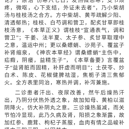
论》，原治“伤寒六七日，发热微恶寒，支节烦
疼，微呕，心下支结，外证未去者”，乃小柴胡
汤与桂枝汤之合方。方中柴胡、黄芩疏解少阳、
清透郁热；桂枝、白芍调和营卫，配炙甘草即桂
枝汤意，《本草正义》谓桂枝“宣通表气，调和
营卫”；干姜、法半夏、太子参、炙甘草取理中
之意，温运中州；更以桑螵蛸、沙苑子、覆盆子
补肾缩泉，《神农本草经》谓桑螵蛸“主伤中，
疝瘕，阴痿，益精生子”，《本草备要》言覆盆
子“益肾脏而固精，补肝虚而明目”；土茯苓、炒
白术、陈皮、花椒健脾祛湿，焦栀子清三焦郁
火。全方表里同治，寒热并调，补泻兼施。
二诊患者汗出、夜尿改善，然午后燥热汗
出，乃阴分伏热外透之象，故加知母、黄柏以滋
阴降火，仿大补阴丸之意。三诊燥热虽减，而关
节怕冷显现，此乃久病及肾，阳损之象渐露，故
加红参、鹿茸、枸杞子蒸服，血肉有情之品峻补