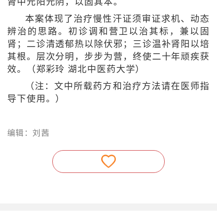
肾中元阳元阴，以固其本。
本案体现了治疗慢性汗证须审证求机、动态
辨治的思路。初诊调和营卫以治其标，兼以固
肾；二诊清透郁热以除伏邪；三诊温补肾阳以培
其根。层次分明，步步为营，终使二十年顽疾获
效。（
郑彩玲 湖北中医药大学
）
（注：文中所载药方和治疗方法请在医师指
导下使用。）
编辑：刘茜