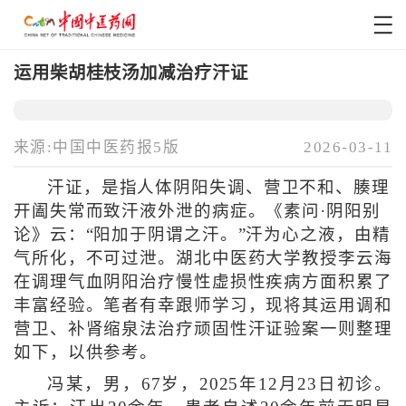
运用柴胡桂枝汤加减治疗汗证
来源:中国中医药报5版
2026-03-11
汗证，是指人体阴阳失调、营卫不和、腠理
开阖失常而致汗液外泄的病症。《素问·阴阳别
论》云：“阳加于阴谓之汗。”汗为心之液，由精
气所化，不可过泄。湖北中医药大学教授李云海
在调理气血阴阳治疗慢性虚损性疾病方面积累了
丰富经验。笔者有幸跟师学习，现将其运用调和
营卫、补肾缩泉法治疗顽固性汗证验案一则整理
如下，以供参考。
冯某，男，67岁，2025年12月23日初诊。