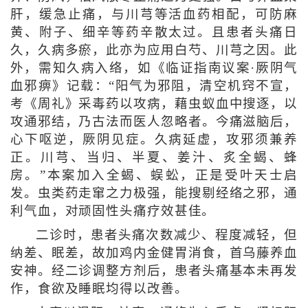
肝，缓急止痛，与川芎等活血药相配，可防麻
黄、附子、细辛等药辛散太过。且患者头痛日
久，久病多瘀，此亦为应用白芍、川芎之因。此
外，需知久病入络，如《临证指南议案·厥阴气
血邪痹》记载：“阳气为邪阻，清空机窍不宣，
考《周礼》采毒药以攻病，藉虫蚁血中搜逐，以
攻通邪结，乃古法而医人忽略者。今痛滋脑后，
心下呕逆，厥阴见症。久病延虚，攻邪须兼养
正。川芎、当归、半夏、姜汁、炙全蝎、蜂
房。”本案加入全蝎、蜈蚣，正是受叶天士启
发。虫类药走窜之力极强，能搜剔经络之邪，通
利气血，对顽固性头痛疗效甚佳。
二诊时，患者头痛次数减少、程度减轻，但
纳差、眠差，故加鸡内金健胃消食，首乌藤养血
安神。经二诊调整方剂后，患者头痛基本未再发
作，食欲及睡眠均得以改善。