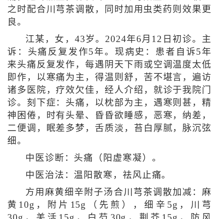
之时配合川芎茶调散，同时加用虫类药则效果更
良。
江某，女，43岁。2024年6月12日初诊。主
诉：头痛反复发作5年。现病史：患者自诉5年
来头痛反复发作，每遇阴天下雨或空调温度太低
即作，以寒痛为主，得温则舒，苦不堪言，遍访
诸多医院，疗效欠佳，经人介绍，就诊于我院门
诊。刻下症：头痛，以枕部为主，遇寒则甚，精
神困倦，时有头晕、昏昏欲睡感，恶寒，纳差，
二便调，眠差多梦，舌质淡，苔白厚腻，脉沉弦
细。
中医诊断：头痛（阳虚寒凝）。
中医治法：温阳散寒，祛风止痛。
方用麻黄细辛附子汤合川芎茶调散加减：麻
黄10g，附片15g（先煎），细辛5g，川芎
30g，羌活15g，白芍30g，荆芥15g，防风