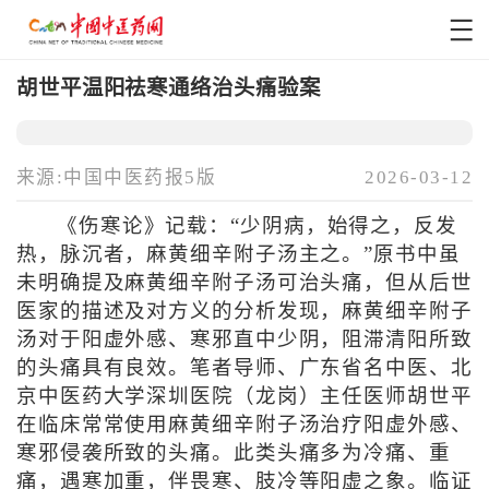
胡世平温阳祛寒通络治头痛验案
来源:中国中医药报5版
2026-03-12
《伤寒论》记载：“少阴病，始得之，反发
热，脉沉者，麻黄细辛附子汤主之。”原书中虽
未明确提及麻黄细辛附子汤可治头痛，但从后世
医家的描述及对方义的分析发现，麻黄细辛附子
汤对于阳虚外感、寒邪直中少阴，阻滞清阳所致
的头痛具有良效。笔者导师、广东省名中医、北
京中医药大学深圳医院（龙岗）主任医师胡世平
在临床常常使用麻黄细辛附子汤治疗阳虚外感、
寒邪侵袭所致的头痛。此类头痛多为冷痛、重
痛，遇寒加重，伴畏寒、肢冷等阳虚之象。临证