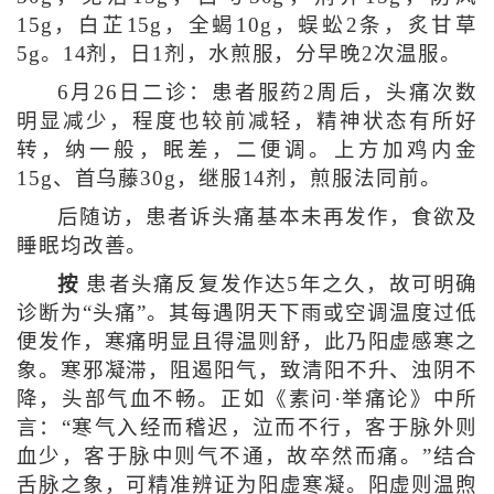
15g，白芷15g，全蝎10g，蜈蚣2条，炙甘草
5g。14剂，日1剂，水煎服，分早晚2次温服。
6月26日二诊：患者服药2周后，头痛次数
明显减少，程度也较前减轻，精神状态有所好
转，纳一般，眠差，二便调。上方加鸡内金
15g、首乌藤30g，继服14剂，煎服法同前。
后随访，患者诉头痛基本未再发作，食欲及
睡眠均改善。
按
患者头痛反复发作达5年之久，故可明确
诊断为“头痛”。其每遇阴天下雨或空调温度过低
便发作，寒痛明显且得温则舒，此乃阳虚感寒之
象。寒邪凝滞，阻遏阳气，致清阳不升、浊阴不
降，头部气血不畅。正如《素问·举痛论》中所
言：“寒气入经而稽迟，泣而不行，客于脉外则
血少，客于脉中则气不通，故卒然而痛。”结合
舌脉之象，可精准辨证为阳虚寒凝。阳虚则温煦