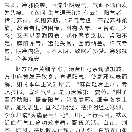
失职，寒邪侵袭，阻滞少阴经气，气血不通而发
为头痛。《素问·生气通天论》有云：“阳气者，
精则养神，柔则养筋。”阳气亏虚，不能养神柔
筋，故患者精神困倦，时有头晕、昏昏欲睡之
感；又无以温煦固表，遂作恶寒之状。肾阳不
足，脾阳亦亏，运化失常，因而纳差。阳气亏
虚，阴寒内盛，阳不入阴，致眠差多梦。寒邪扰
神，心神难安。
处方以麻黄细辛附子汤合川芎茶调散加减。
方中麻黄发汗散寒，宣通阳气，使寒邪从表而
解。如《本草正义》所云：“麻黄轻清上浮，专
疏肺郁，宣泄气机，是为治感第一要药。”附子
温肾助阳，振奋阳气，驱散寒邪。细辛散寒止
痛，通彻表里，直入少阴经，祛少阴经之寒邪。
李东垣谓“头痛需用川芎”，川芎上行头目，祛风
活血行气止痛功效卓著，配伍羌活、白芷、荆
芥、防风，祛风散寒止痛之力更强。白芍养血柔