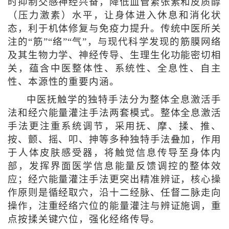
时抑制交感神经兴奋，降低血管紧张素和皮质醇
（压力激素）水平，让身体进入休息和消化状
态，利于机体修复与免疫力提升。传统中医所关
注的“筋”“络”“气”，与现代科学发现的筋膜网络
及其生物力学、神经传导、生理生化功能密切相
关，蕴含中医整体性、系统性、全息性、自主
性、本源性的重要内涵。
中医抚触学的独特手法分为整体全息激活手
法和经穴能量灌注手法两套模式。整体全息激活
手法更注重系统调节，采用抚、摩、揉、推、
按、颤、摇、叩、抻等多种独特手法叠加，作用
于人体皮肤感受器，将触觉信息传导至身体内
部，发挥界面医学信息能量反馈调控的整体效
应；经穴能量灌注手法更突出精准辨证，核心操
作原则是循经取穴，沿十二经脉、任督二脉走向
操作，注重经络穴位的能量灌注与辨证施调，重
点按揉关键穴位，强化经络传导。