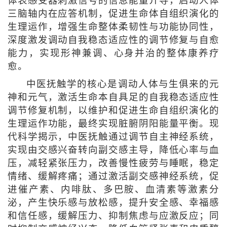
体表感受器刺激信号的信息能量介导，启动人体
三脑轴内在应答机制，促进生命体自组织演化的
生理运作，增强生命整体柔韧性与功能协同性，
深度激发调动自我稳态适应性的调节修复与自愈
能力，实现形神兼调、心身并治的整体康养疗
愈。
中医抚触学的核心是调动人体与生俱来的元
神和元气，激活生命本自具足的自我稳态适应性
调节修复机制，以维护和促进生命自组织演化的
生理运作功能，最终实现脏腑阴阳能量平衡。现
代科学揭示，中医抚触通过调节自主神经系统，
实现由交感兴奋转向副交感主导，降低心率与血
压，减轻紧张压力，改善慢性疲劳与睡眠，稳定
情绪、缓解疼痛；通过激活副交感神经系统，促
进催产素、内啡肽、多巴胺、血清素等激素分
泌，产生快乐感与放松感，提升安全感、幸福感
和信任感，缓解压力、抑制焦虑与应激反应；同