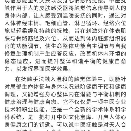
现信息能量的交换以及身心情感的链接。中医抚
触作用于人的皮肤感受器将触觉信息传导到人的
身体内部，让人感受到温暖安抚的同时，通过对
人体神经末梢、毛细血管、淋巴循环、经络穴位
施以轻柔缓和持续的抚触，旨在刺激外在体表肌
肤与骨骼筋经及穴位，从而达到体内脏腑组织器
官的功能调节，使生命整体功能自主调节与自我
修复生理机制产生应答反应，改善机体内环境的
稳态适应，进而提升整体和谐平衡的健康自愈
力，以发挥界面医学效果。
在抚触手法融入温和的触觉体验中，既能针
对局部生命体征与身体状况进阶健康干预和健康
调理，又能增强身心整体内在潜能与平衡机制的
健康治理与健康自愈。它不仅仅是一项中医专业
技术和职业技能，还是一个全新的学术体系和学
科系统，是一把打开中医文化宝库、开启人体心
身健康之门的钥匙。可以说中医抚触是对天人合