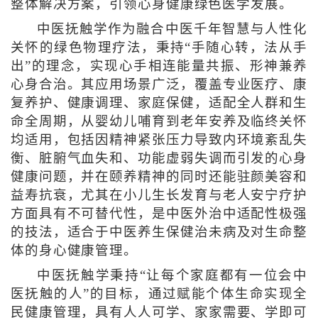
整体解决方案，引领心身健康绿色医学发展。
中医抚触学作为融合中医千年智慧与人性化
关怀的绿色物理疗法，秉持“手随心转，法从手
出”的理念，实现心手相连能量共振、形神兼养
心身合治。其应用场景广泛，覆盖专业医疗、康
复养护、健康调理、家庭保健，适配全人群和生
命全周期，从婴幼儿哺育到老年安养及临终关怀
均适用，包括因精神紧张压力导致内环境紊乱失
衡、脏腑气血失和、功能虚弱失调而引发的心身
健康问题，并在颐养精神的同时还能驻颜美容和
益寿抗衰，尤其在小儿生长发育与老人安宁疗护
方面具有不可替代性，是中医外治中适配性极强
的技法，适合于中医养生保健治未病及对生命整
体的身心健康管理。
中医抚触学秉持“让每个家庭都有一位会中
医抚触的人”的目标，通过赋能个体生命实现全
民健康管理，具有人人可学、家家需要、学即可