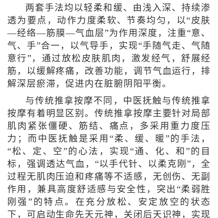
两套手法均以轻柔和缓、由浅入深、持续渗
透为要点，动作力度柔软、节奏均匀，以“皮肤
—经络—筋膜—气血层”为作用深度，注重“意、
气、手”合一，以气导手，实现“手随气走、气随
意行”，通过放松皮肤肌肉，激发经气，舒展经
筋，以缓解疼痛，改善功能，调节气血运行，排
解深层瘀滞，促进内在脏腑阴阳平衡。
与传统推拿按摩不同，中医抚触与传统推拿
按摩有着明显区别。传统推拿按摩主要针对局部
肌肉紧张僵硬、筋结、痛点，多采用重力度压
力；而中医抚触是采用“柔、缓、暖”的手法，
“松、定、空”的心法，实现“通、化、和”的目
标，强调透达气血，“以手代针、以柔克刚”，全
过程无肌肉压迫和疼痛等不适感，无创伤、无副
作用，兼具高度舒适感与安全性，突出“柔弱胜
刚强”的特点。在充分放松、安定放空的状态
下，可启动生命先天元神，关闭后天识神，实现