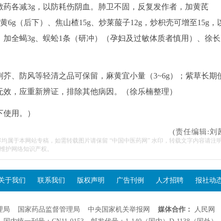
辛散药各减3g，以防耗伤阴血。肺卫不固，反复发作者，加黄芪
大黄6g（后下）、焦山楂15g、炒莱菔子12g，炒枳壳可增至15g，
加全蝎3g、蜈蚣1条（研冲）（孕妇及过敏体质者慎用）、徐长
芥、防风等轻清之品可保留，麻黄宜小量（3~6g）；紫草长期
无效，应重新辨证，排除其他病因。（徐乐楠整理）
下使用。）
(责任编辑:刘
容均属于本网站专稿，如需转载图片请保留 “中国中医药网” 水印，转载文字内容请注
维护网络知识产权。
关于我们
联系我们
版权声明
广告刊例
人才招聘
报社动
理局
国家药品监督管理局
中央国家机关举报网
媒体合作：
人民网