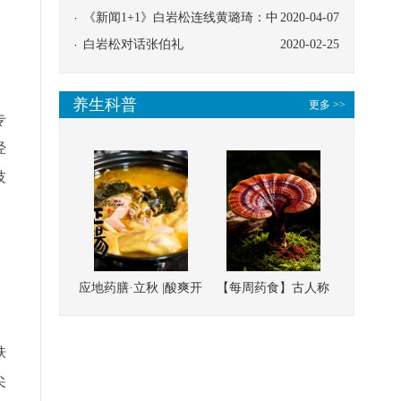
协同
《新闻1+1》白岩松连线黄璐琦：中
2020-04-07
医救治的临床效果
白岩松对话张伯礼
2020-02-25
养生科普
更多 >>
专
经
技
应地药膳·立秋 |酸爽开
【每周药食】古人称
胃，一口入魂！喝下
它为“仙草”，滋补强
这碗汤，滋阴润燥、
壮、培本固元
肤
清热降火
尖