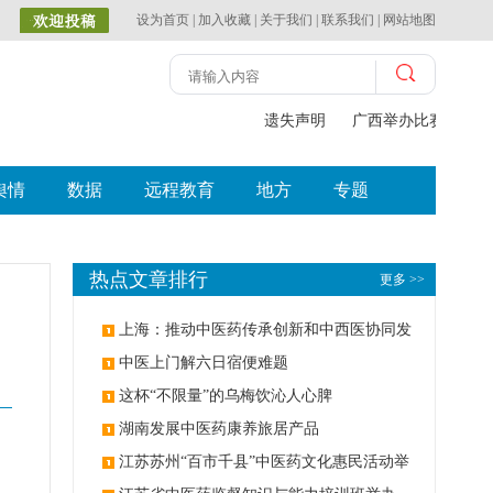
设为首页
|
加入收藏
|
关于我们
|
联系我们
|
网站地图
遗失声明
广西举办比赛探索中
舆情
数据
远程教育
地方
专题
热点文章排行
更多 >>
上海：推动中医药传承创新和中西医协同发
展
中医上门解六日宿便难题
这杯“不限量”的乌梅饮沁人心脾
湖南发展中医药康养旅居产品
江苏苏州“百市千县”中医药文化惠民活动举