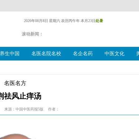
2026年08月8日 星期六
农历丙午年 本月23日
处暑
滚动新闻：
养生中国
名医名院名校
名企名药
中医文化
名医名方
荆祛风止痒汤
来源：中国中医药报5版
作者：