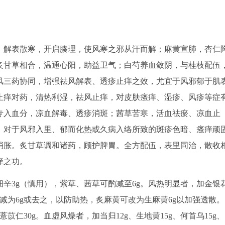
，解表散寒，开启腠理，使风寒之邪从汗而解；麻黄宣肺，杏仁
炙甘草相合，温通心阳，助益卫气；白芍养血敛阴，与桂枝配伍
风三药协同，增强祛风解表、透疹止痒之效，尤宜于风邪郁于肌
止痒对药，清热利湿，祛风止痒，对皮肤瘙痒、湿疹、风疹等症
专入血分，凉血解毒、透疹消斑；茜草苦寒，活血祛瘀、凉血止
，对于风邪入里、郁而化热或久病入络所致的斑疹色暗、瘙痒顽
消胀。炙甘草调和诸药，顾护脾胃。全方配伍，表里同治，散收
痒之功。
细辛3g（慎用），紫草、茜草可酌减至6g。风热明显者，加金银
，桂枝减为6g或去之，以防助热，炙麻黄可改为生麻黄6g以加强透散。
薏苡仁30g。血虚风燥者，加当归12g、生地黄15g、何首乌15g、