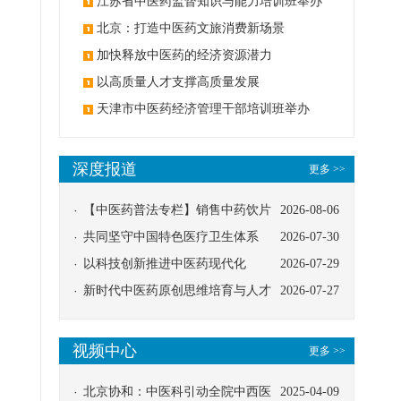
办
江苏省中医药监督知识与能力培训班举办
北京：打造中医药文旅消费新场景
加快释放中医药的经济资源潜力
以高质量人才支撑高质量发展
天津市中医药经济管理干部培训班举办
深度报道
更多 >>
【中医药普法专栏】销售中药饮片
2026-08-06
应告知煎服方法及注意事项
共同坚守中国特色医疗卫生体系
2026-07-30
以科技创新推进中医药现代化
2026-07-29
新时代中医药原创思维培育与人才
2026-07-27
发展路径探索
视频中心
更多 >>
北京协和：中医科引动全院中西医
2025-04-09