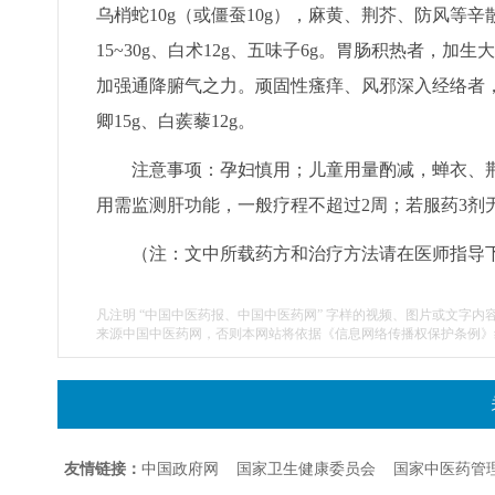
乌梢蛇10g（或僵蚕10g），麻黄、荆芥、防风等
15~30g、白术12g、五味子6g。胃肠积热者，加生
加强通降腑气之力。顽固性瘙痒、风邪深入经络者，
卿15g、白蒺藜12g。
注意事项：孕妇慎用；儿童用量酌减，蝉衣、荆
用需监测肝功能，一般疗程不超过2周；若服药3剂
（注：文中所载药方和治疗方法请在医师指导
凡注明 “中国中医药报、中国中医药网” 字样的视频、图片或文字内
来源中国中医药网，否则本网站将依据《信息网络传播权保护条例》
友情链接：
中国政府网
国家卫生健康委员会
国家中医药管