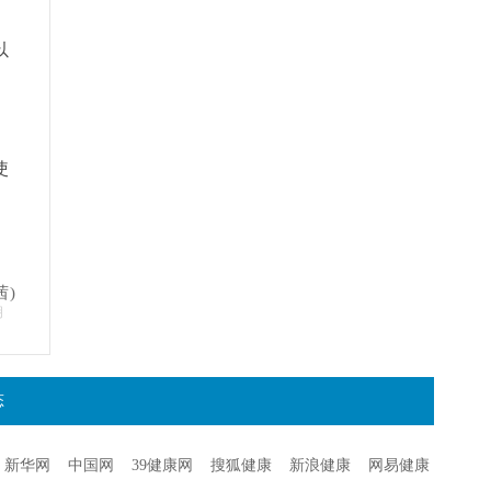
以
使
茜)
明
态
新华网
中国网
39健康网
搜狐健康
新浪健康
网易健康