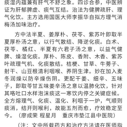
痰湿内蕴兼有肝气不舒之象。四诊合参，中医辨
证为肝郁脾虚、痰气互结。治法为健脾疏肝、理
气化饮。主方选用国医大师李振华自拟方理气消
梅汤加味治疗。
方中法半夏、姜厚朴、茯苓、紫苏叶即取半
夏厚朴汤之意，以行气散结、降逆化痰。白术、
茯苓、橘红、半夏有六君子汤之意，以益气健
脾、燥湿化痰。厚朴、陈皮、香附、木香、紫苏
叶疏理气机、化痰散结。桔梗、甘草、牛蒡子、
射干、山豆根清利咽喉、养阴生津。妙在加入麦
冬润燥以防辛燥伤阴。更配干姜、细辛、五味
子，即取苓甘五味姜辛汤之意以温肺化饮，针对
其咯吐口水样泡沫痰这一寒饮内停之关键症候。
全方熔理气、化痰、温化、利咽于一炉，气顺则
痰消，结开则喉利，故能五剂而愈，疗效稳定至
今。（
廖成荣 程星月 重庆市垫江县中医院
）
（注：文中所载药方和治疗方法请在医师指