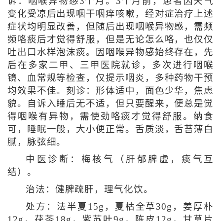
诉：咽喉异物感3个月。3个月前，患者因天气
变化受凉后出现咽干咽痒咳嗽，经对症治疗上述
症状均明显改善，但随后出现咽喉异物感，需频
频咯痰后才觉得舒服，但是无论怎么咯，也仅仅
吐出口水样泡沫痰。因咽喉异物感始终存在，先
后在多家二甲、三甲医院就诊，多次进行咽喉
镜、血常规等检查，仅提示咽炎，多种药物干预
均效果不佳。刻诊：形体适中，面色少华，焦虑
貌。自诉入睡后无不适，但只要醒来，便总是觉
得咽喉有异物，需使劲咯痰才觉得舒服。纳食
可，睡眠一般，大小便正常。舌质淡，舌苔薄白
腻，脉弦细。
中医诊断：梅核气（肝郁脾虚，痰气互
结）。
治法：健脾疏肝，理气化饮。
处方：法半夏15g，夏枯全草30g，姜厚朴
12g，茯苓18g，紫苏叶9g，陈皮12g，甘草片