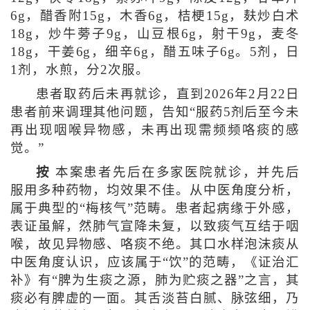
6g，醋香附15g，木香6g，桔梗15g，麸炒白术
18g，炒牛蒡子9g，山豆根6g，射干9g，麦冬
18g，干姜6g，细辛6g，醋五味子6g。5剂，日
1剂，水煎，分2次服。
患者取药后未再就诊，直到2026年2月22日
患者前来调理其他问题，告知“服药5剂后至今未
再出现咽喉异物感，未再出现需频频咯痰的感
觉。”
按
本案患者先后在多家医院就诊，并先后
服用多种药物，均效果不佳。从中医角度分析，
属于典型的“梅核气”范畴。患者起病缘于外感，
表证虽解，然肺气宣降未复，以致痰气互结于咽
喉，故见异物感、咯痰不绝。其口水样泡沫痰从
中医角度认识，应该属于“饮”的范畴，《证治汇
补》有“脾为生痰之源，肺为贮痰之器”之言，其
痰必有脾虚的一面。其舌淡苔白腻、脉弦细，乃