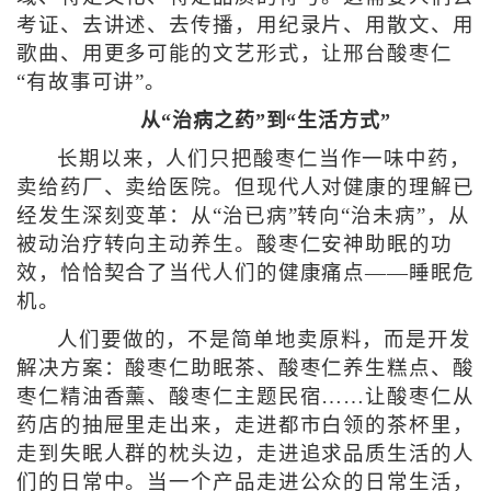
考证、去讲述、去传播，用纪录片、用散文、用
歌曲、用更多可能的文艺形式，让邢台酸枣仁
“有故事可讲”。
从“治病之药”到“生活方式”
长期以来，人们只把酸枣仁当作一味中药，
卖给药厂、卖给医院。但现代人对健康的理解已
经发生深刻变革：从“治已病”转向“治未病”，从
被动治疗转向主动养生。酸枣仁安神助眠的功
效，恰恰契合了当代人们的健康痛点——睡眠危
机。
人们要做的，不是简单地卖原料，而是开发
解决方案：酸枣仁助眠茶、酸枣仁养生糕点、酸
枣仁精油香薰、酸枣仁主题民宿……让酸枣仁从
药店的抽屉里走出来，走进都市白领的茶杯里，
走到失眠人群的枕头边，走进追求品质生活的人
们的日常中。当一个产品走进公众的日常生活，