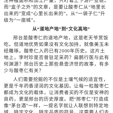
注种植面积和加工产量，只盯着上下游产业链。
而“盒子之外”的文章，是要让酸枣仁从“地里长
出来的”变成“心里长出来的”，从“一袋子仁”升
级为“一座城”。
从“道地产地”到“文化高地”
邢台是酸枣仁的道地产地，这是老天爷赏饭
吃。但道地优势如果没有文化加持，就像美玉未
经雕琢。酸枣仁入药已有2000年历史。这片土
地上，李时珍是否曾驻足采药？扁鹊行医与此有
何渊源？邢台历史上那些悬壶济世的故事，有多
少与酸枣仁有关？
人们需要挖掘的不仅是土壤气候的适宜性，
更是千年药香浸润的文化基因。让每一粒酸枣仁
都成为文化的载体，让消费者买的不仅是安神的
良药，更是邢台的历史厚度。把“邢枣仁”打造成
像“茅台酒”一样，一提名字就让人联想到特定地
域、特定文化、特定品质的符号。这需要人们去