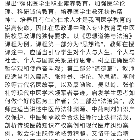
提出“强化医学生职业素养教育，加强医学伦
理、科研诚信教育，培养医学生救死扶伤精
神”。培养具有仁心仁术人才是我国医学教育的
崇高使命，因此在思政课中融入专业教育是中医
院校思政课的独特要求。以《思想道德与法治》
课程为例，课程第一部分为“思想篇”，教师在授
课途中，应适当引导学生对个人与人生、个人与
社会、个人与国家关系进行思考，树立正确医学
哲学观和使命奋斗观；第二部分“道德篇”，教师
应适当引入扁鹊、张仲景、华佗、孙思邈、李时
珍等古代名医故事，以及屠呦呦、吴以岭、张伯
礼等现代中医学术领军者事迹，启发学生思考如
何做个好的医务工作者；第三部分“法治篇”，教
师应适当讲述中医药法律渊源、中药制剂知识产
权保护、中医师承教育合法性等行业法律法规，
剖析传统医药知识产权案例和现代医疗纠纷案
例，教会学生既传承岐黄精髓，又恪守法治精