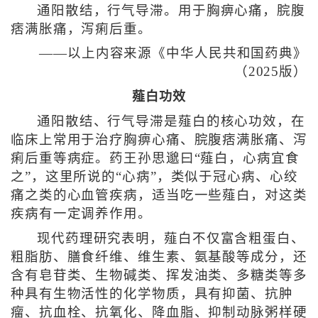
通阳散结，行气导滞。用于胸痹心痛，脘腹
痞满胀痛，泻痢后重。
——以上内容来源《中华人民共和国药典》
（2025版）
薤白功效
通阳散结、行气导滞是薤白的核心功效，在
临床上常用于治疗胸痹心痛、脘腹痞满胀痛、泻
痢后重等病症。药王孙思邈曰“薤白，心病宜食
之”，这里所说的“心病”，类似于冠心病、心绞
痛之类的心血管疾病，适当吃一些薤白，对这类
疾病有一定调养作用。
现代药理研究表明，薤白不仅富含粗蛋白、
粗脂肪、膳食纤维、维生素、氨基酸等成分，还
含有皂苷类、生物碱类、挥发油类、多糖类等多
种具有生物活性的化学物质，具有抑菌、抗肿
瘤、抗血栓、抗氧化、降血脂、抑制动脉粥样硬