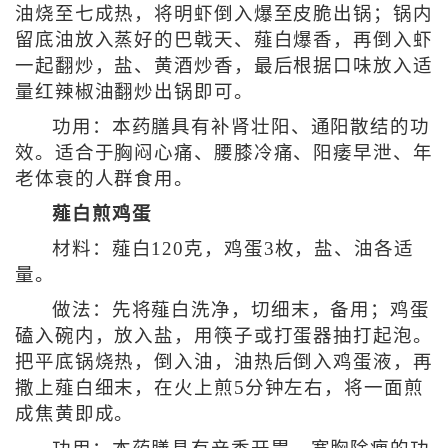
油烧至七成热，将明虾倒入爆至皮脆出锅；锅内
留底油放入蒸好的巴戟天、薤白爆香，再倒入虾
一起翻炒，盐、黄酒炒香，最后根据口味放入适
量红辣椒油翻炒出锅即可。
功用：本药膳具有补肾壮阳、通阳散结的功
效。适合于胸闷心痛、腰膝冷痛、阳痿早泄、年
老体衰的人群食用。
薤白煎鸡蛋
材料：薤白120克，鸡蛋3枚，盐、油各适
量。
做法：先将薤白洗净，切细末，备用；鸡蛋
磕入碗内，放入盐，用筷子或打蛋器抽打起泡。
把平底锅烧热，倒入油，油热后倒入鸡蛋液，再
撒上薤白细末，在火上煎5分钟左右，将一面煎
成焦黄即成。