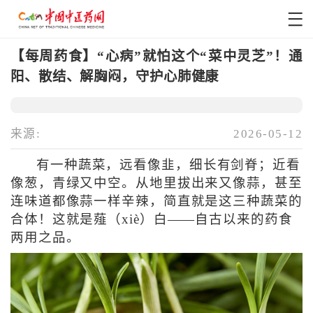
【每周药食】“心病”就怕这个“菜中灵芝”！通
阳、散结、解胸闷，守护心肺健康
来源:
2026-05-12
有一种蔬菜，远看像韭，细长有剑脊；近看
像葱，青绿又中空。从地里拔出来又像蒜，甚至
连味道都像蒜一样辛辣，简直就是这三种蔬菜的
合体！这就是薤（xiè）白——自古以来的药食
两用之品。