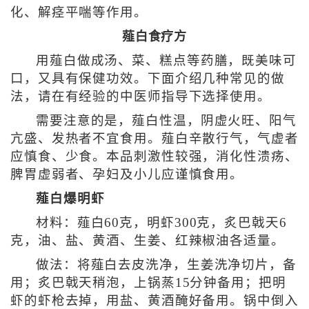
化、解痉平喘等作用。
薤白食疗方
用薤白做成汤、菜、糕点等药膳，既美味可
口，又具有保健功效。下面介绍几种常见的做
法，请在有经验的中医师指导下选择使用。
需要注意的是，薤白性温，阴虚火旺、阳气
亢盛、发热者不宜食用。薤白辛散行气，气虚者
应慎食、少食。本品刺激性较强，消化性溃疡、
脾胃虚弱者、孕妇及小儿应谨慎食用。
薤白爆明虾
材料：薤白60克，明虾300克，炙巴戟天6
克，油、盐、黄酒、生姜、红辣椒油各适量。
做法：将薤白去皮洗净，生姜洗净切片，备
用；炙巴戟天稍泡，上锅蒸15分钟备用；把明
虾的虾枪去掉，用盐、黄酒醃好备用。锅中倒入