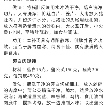
做法：将猪肚反复用水冲洗干净，薤白洗净
切片，大枣洗净；将薤白片、姜片、大枣放入猪
肚内，并留少许水分；把猪肚的头尾用线扎紧，
放入盛有适量清水的砂锅内，大火煮开后，小火
煲1小时，至猪肚酥软，加食盐调味。
功用：本补汤具有通阳散寒、健脾养胃之功
效。适合于脾胃虚寒、纳食不佳、偶有胀满的人
群食用。
薤白肉馄饨
材料：薤白15克，蒲公英150克，猪肉300
克，馄饨皮450克。
做法：摘洗干净的薤白切成细末，放入剁碎
的肉糜中；蒲公英摘洗干净，焯水，然后放冷水
浸泡；再放适量食盐、味极鲜、鸡精、食用油到
肉糜中，搅拌均匀，放一边腌制入味；取出蒲公