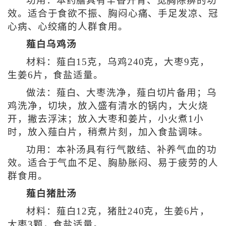
功用：本药膳具有辛香开胃、宽胸除痹的功
效。适合于食欲不振、胸闷心痛、手足发凉、冠
心病、心绞痛的人群食用。
薤白乌鸡汤
材料：薤白15克，乌鸡240克，大枣9克，
生姜6片，食盐适量。
做法：薤白、大枣洗净，薤白切片备用；乌
鸡洗净，切块，放入盛有清水的锅内，大火烧
开，撇去浮沫；放入大枣和姜片，小火煮1小
时，放入薤白片，稍煮片刻，加入食盐调味。
功用：本补汤具有行气散结、补养气血的功
效。适合于气血不足、胸胁胀闷、易于疲劳的人
群食用。
薤白猪肚汤
材料：薤白12克，猪肚240克，生姜6片，
大枣3颗，食盐适量。