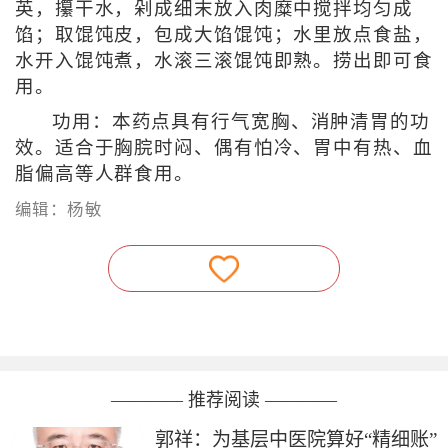
英，攥干水，剁成细末放入肉糜中搅拌均匀成
馅；取馄饨皮，包成大馅馄饨；水里放点食盐，
水开入馄饨煮，水滚三滚馄饨即熟。捞出即可食
用。
功用：本药点具有行气宽胸、消肿清胃的功
效。适合于胸脘时闷、偶有怕冷、胃中有热、血
脂偏高等人群食用。
编辑：杨敏
———— 推荐阅读 ————
郭祥：为基层中医院算好“精细账”