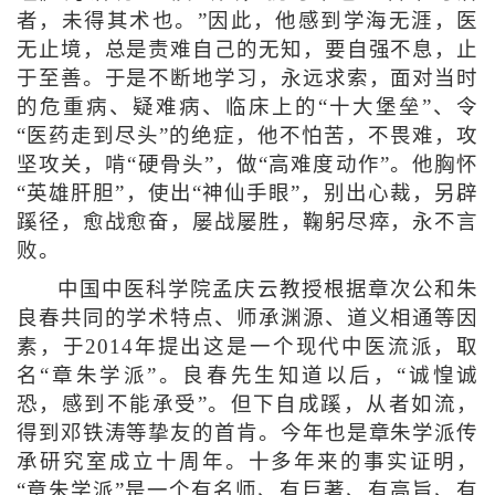
者，未得其术也。”因此，他感到学海无涯，医
无止境，总是责难自己的无知，要自强不息，止
于至善。于是不断地学习，永远求索，面对当时
的危重病、疑难病、临床上的“十大堡垒”、令
“医药走到尽头”的绝症，他不怕苦，不畏难，攻
坚攻关，啃“硬骨头”，做“高难度动作”。他胸怀
“英雄肝胆”，使出“神仙手眼”，别出心裁，另辟
蹊径，愈战愈奋，屡战屡胜，鞠躬尽瘁，永不言
败。
中国中医科学院孟庆云教授根据章次公和朱
良春共同的学术特点、师承渊源、道义相通等因
素，于2014年提出这是一个现代中医流派，取
名“章朱学派”。良春先生知道以后，“诚惶诚
恐，感到不能承受”。但下自成蹊，从者如流，
得到邓铁涛等挚友的首肯。今年也是章朱学派传
承研究室成立十周年。十多年来的事实证明，
“章朱学派”是一个有名师、有巨著、有高旨、有