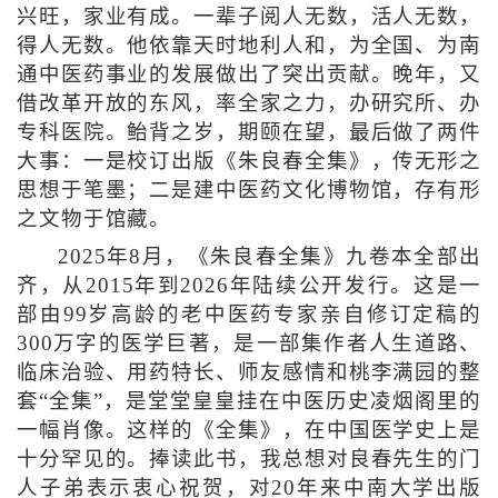
兴旺，家业有成。一辈子阅人无数，活人无数，
得人无数。他依靠天时地利人和，为全国、为南
通中医药事业的发展做出了突出贡献。晚年，又
借改革开放的东风，率全家之力，办研究所、办
专科医院。鲐背之岁，期颐在望，最后做了两件
大事：一是校订出版《朱良春全集》，传无形之
思想于笔墨；二是建中医药文化博物馆，存有形
之文物于馆藏。
2025年8月，《朱良春全集》九卷本全部出
齐，从2015年到2026年陆续公开发行。这是一
部由99岁高龄的老中医药专家亲自修订定稿的
300万字的医学巨著，是一部集作者人生道路、
临床治验、用药特长、师友感情和桃李满园的整
套“全集”，是堂堂皇皇挂在中医历史凌烟阁里的
一幅肖像。这样的《全集》，在中国医学史上是
十分罕见的。捧读此书，我总想对良春先生的门
人子弟表示衷心祝贺，对20年来中南大学出版