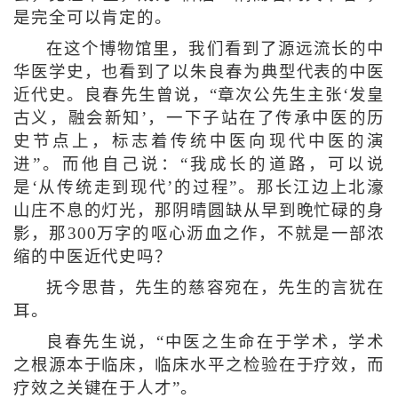
是完全可以肯定的。
在这个博物馆里，我们看到了源远流长的中
华医学史，也看到了以朱良春为典型代表的中医
近代史。良春先生曾说，“章次公先生主张‘发皇
古义，融会新知’，一下子站在了传承中医的历
史节点上，标志着传统中医向现代中医的演
进”。而他自己说：“我成长的道路，可以说
是‘从传统走到现代’的过程”。那长江边上北濠
山庄不息的灯光，那阴晴圆缺从早到晚忙碌的身
影，那300万字的呕心沥血之作，不就是一部浓
缩的中医近代史吗？
抚今思昔，先生的慈容宛在，先生的言犹在
耳。
良春先生说，“中医之生命在于学术，学术
之根源本于临床，临床水平之检验在于疗效，而
疗效之关键在于人才”。