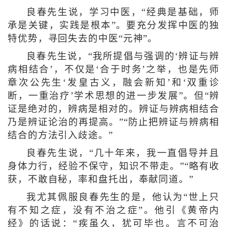
良春先生说，学习中医，“经典是基础，师
承是关键，实践是根本”。要充分发挥中医的独
特优势，寻回失去的中医“元神”。
良春先生说，“我所提倡与强调的‘辨证与辨
病相结合’，不仅是‘合于时务’之举，也是先师
章次公先生‘发皇古义，融会新知’和‘双重诊
断，一重治疗’学术思想的进一步发展”。但“辨
证是绝对的，辨病是相对的。辨证与辨病相结合
乃是辨证论治的再提高。”“防止把辨证与辨病相
结合的方法引入歧途。”
良春先生说，“几十年来，我一直倡导并且
身体力行，经验不保守，知识不带走。”“略有收
获，不敢自秘，率和盘托出，奉献同道。”
我尤其佩服良春先生的是，他认为“世上只
有不知之症，没有不治之症”。他引《黄帝内
经》的话说：“疾虽久，犹可毕也。言不可治