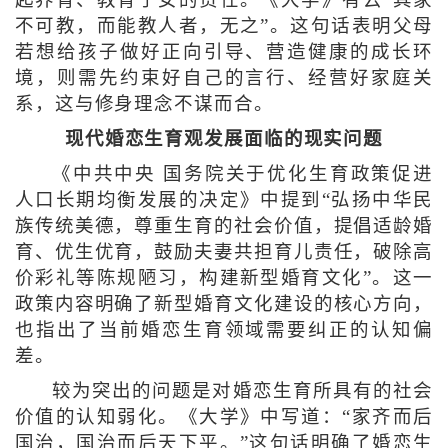
起养育、教育子女的责任。《大学》有云“其家
不可教，而能教人者，无之”。这句话表明父母
若想给孩子做好正向引导、营造健康的成长环
境，则需先约束好自己的言行、经营好家庭关
系，这与修身理念不谋而合。
现代婚恋生育观发展面临的现实问题
《中共中央 国务院关于优化生育政策促进
人口长期均衡发展的决定》中提到“弘扬中华民
族传统美德，尊重生育的社会价值，提倡适龄婚
育、优生优育，鼓励夫妻共担育儿责任，破除高
价彩礼等陈规陋习，构建新型婚育文化”。这一
政策内容明确了新型婚育文化建设的核心方向，
也指出了当前婚恋生育领域需要纠正的认知偏
差。
较为突出的问题是对婚恋生育所具有的社会
价值的认知弱化。《大学》中写道：“家齐而后
国治，国治而后天下平。”这句话明确了婚恋生