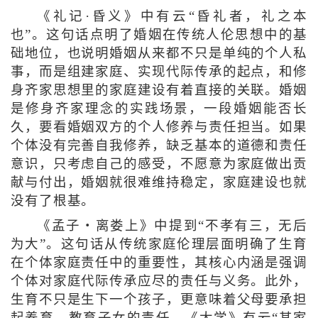
《礼记·昏义》中有云“昏礼者，礼之本
也”。这句话点明了婚姻在传统人伦思想中的基
础地位，也说明婚姻从来都不只是单纯的个人私
事，而是组建家庭、实现代际传承的起点，和修
身齐家思想里的家庭建设有着直接的关联。婚姻
是修身齐家理念的实践场景，一段婚姻能否长
久，要看婚姻双方的个人修养与责任担当。如果
个体没有完善自我修养，缺乏基本的道德和责任
意识，只考虑自己的感受，不愿意为家庭做出贡
献与付出，婚姻就很难维持稳定，家庭建设也就
没有了根基。
《孟子・离娄上》中提到“不孝有三，无后
为大”。这句话从传统家庭伦理层面明确了生育
在个体家庭责任中的重要性，其核心内涵是强调
个体对家庭代际传承应尽的责任与义务。此外，
生育不只是生下一个孩子，更意味着父母要承担