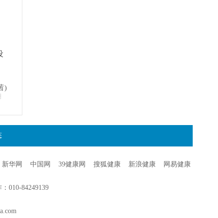
，
设
茜)
明
态
新华网
中国网
39健康网
搜狐健康
新浪健康
网易健康
0-84249139
a.com