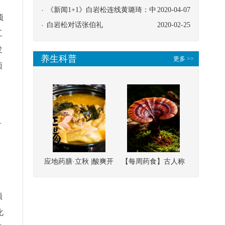
协同
《新闻1+1》白岩松连线黄璐琦：中
2020-04-07
预
医救治的临床效果
白岩松对话张伯礼
2020-02-25
工
发
养生科普
更多 >>
预
有
应地药膳·立秋 |酸爽开
【每周药食】古人称
胃，一口入魂！喝下
它为“仙草”，滋补强
这碗汤，滋阴润燥、
壮、培本固元
领
清热降火
化