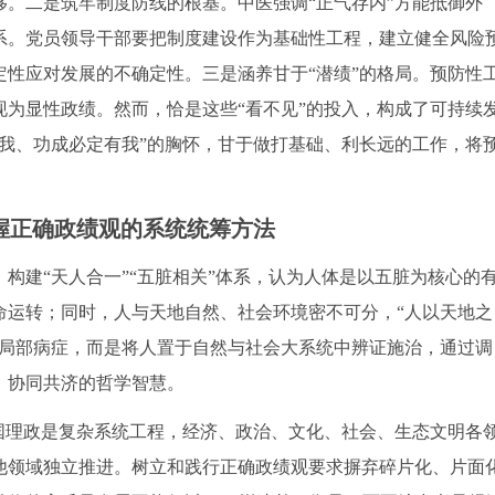
。二是筑牢制度防线的根基。中医强调“正气存内”方能抵御外
系。党员领导干部要把制度建设作为基础性工程，建立健全风险
性应对发展的不确定性。三是涵养甘于“潜绩”的格局。预防性
为显性政绩。然而，恰是这些“看不见”的投入，构成了可持续
我、功成必定有我”的胸怀，甘于做打基础、利长远的工作，将
把握正确政绩观的系统统筹方法
构建“天人合一”“五脏相关”体系，认为人体是以五脏为核心的
命运转；同时，人与天地自然、社会环境密不可分，“人以天地之
待局部病症，而是将人置于自然与社会大系统中辨证施治，通过调
、协同共济的哲学智慧。
国理政是复杂系统工程，经济、政治、文化、社会、生态文明各
他领域独立推进。树立和践行正确政绩观要求摒弃碎片化、片面