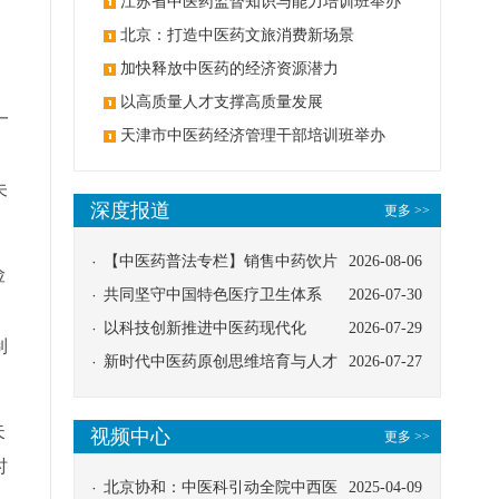
办
江苏省中医药监督知识与能力培训班举办
北京：打造中医药文旅消费新场景
加快释放中医药的经济资源潜力
以高质量人才支撑高质量发展
一
天津市中医药经济管理干部培训班举办
，
未
深度报道
更多 >>
【中医药普法专栏】销售中药饮片
2026-08-06
险
应告知煎服方法及注意事项
共同坚守中国特色医疗卫生体系
2026-07-30
。
以科技创新推进中医药现代化
2026-07-29
制
新时代中医药原创思维培育与人才
2026-07-27
发展路径探索
失
视频中心
更多 >>
时
北京协和：中医科引动全院中西医
2025-04-09