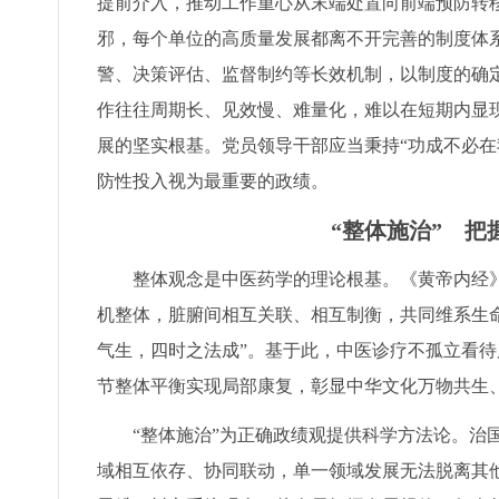
提前介入，推动工作重心从末端处置向前端预防转移
邪，每个单位的高质量发展都离不开完善的制度体
警、决策评估、监督制约等长效机制，以制度的确定
作往往周期长、见效慢、难量化，难以在短期内显现
展的坚实根基。党员领导干部应当秉持“功成不必在
防性投入视为最重要的政绩。
“整体施治” 
整体观念是中医药学的理论根基。《黄帝内经》
机整体，脏腑间相互关联、相互制衡，共同维系生
气生，四时之法成”。基于此，中医诊疗不孤立看
节整体平衡实现局部康复，彰显中华文化万物共生
“整体施治”为正确政绩观提供科学方法论。治
域相互依存、协同联动，单一领域发展无法脱离其