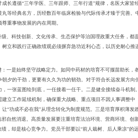
成长遵循“三年学医、三年跟师、三年行道”规律，名医大家皆
黄丸等经典名方，历经数百年临床检验与代际传承才臻于完善。
须尊重事物发展的内在周期。
升级、科技创新、文化传承、生态保护等治国理政重大任务，都
。树立和践行正确政绩观必须摒弃急功近利心态，以历史耐心推
键：一是始终坚守战略定力。如同中药材的培育不可揠苗助长，
争朝夕的干劲，更要有久久为功的韧劲。对于符合长远发展方向
力，一张蓝图绘到底，一任接着一任干。二是健全接续奋斗机制
需建立工作延续机制，确保重大战略、重点项目不因人事调整中
让“功成不必在我”从理念转化为制度规范。三是培育厚积薄发
病邪自然消退。高质量发展要注重培育法治环境、营商环境、创
政绩，却是核心竞争力。党员干部要以“前人栽树、后人乘凉”的