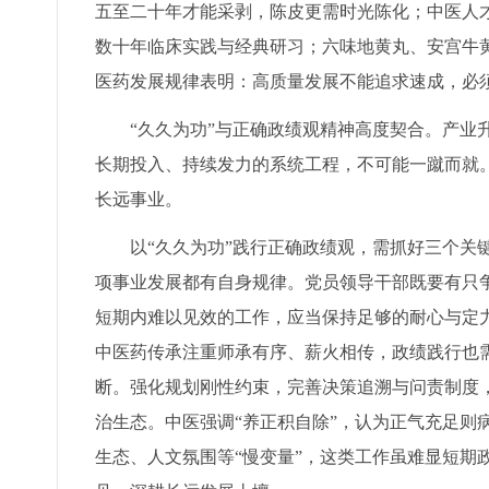
五至二十年才能采剥，陈皮更需时光陈化；中医人才
数十年临床实践与经典研习；六味地黄丸、安宫牛
医药发展规律表明：高质量发展不能追求速成，必
“久久为功”与正确政绩观精神高度契合。产业
长期投入、持续发力的系统工程，不可能一蹴而就
长远事业。
以“久久为功”践行正确政绩观，需抓好三个关
项事业发展都有自身规律。党员领导干部既要有只
短期内难以见效的工作，应当保持足够的耐心与定
中医药传承注重师承有序、薪火相传，政绩践行也
断。强化规划刚性约束，完善决策追溯与问责制度，
治生态。中医强调“养正积自除”，认为正气充足则
生态、人文氛围等“慢变量”，这类工作虽难显短期