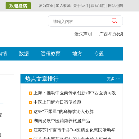
设为首页
|
加入收藏
|
关于我们
|
联系我们
|
网站地图
遗失声明
广西举办比赛探索中
舆情
数据
远程教育
地方
专题
热点文章排行
更多 >>
上海：推动中医药传承创新和中西医协同发
展
中医上门解六日宿便难题
这杯“不限量”的乌梅饮沁人心脾
统
湖南发展中医药康养旅居产品
江苏苏州“百市千县”中医药文化惠民活动举
绩