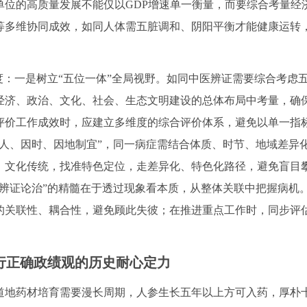
单位的高质量发展不能仅以GDP增速单一衡量，而要综合考量经
等多维协同成效，如同人体需五脏调和、阴阳平衡才能健康运转
度：一是树立“五位一体”全局视野。如同中医辨证需要综合考虑
经济、政治、文化、社会、生态文明建设的总体布局中考量，确
评价工作成效时，应建立多维度的综合评价体系，避免以单一指
人、因时、因地制宜”，同一病症需结合体质、时节、地域差异
、文化传统，找准特色定位，走差异化、特色化路径，避免盲目
辨证论治”的精髓在于透过现象看本质，从整体关联中把握病机
的关联性、耦合性，避免顾此失彼；在推进重点工作时，同步评
践行正确政绩观的历史耐心定力
道地药材培育需要漫长周期，人参生长五年以上方可入药，厚朴