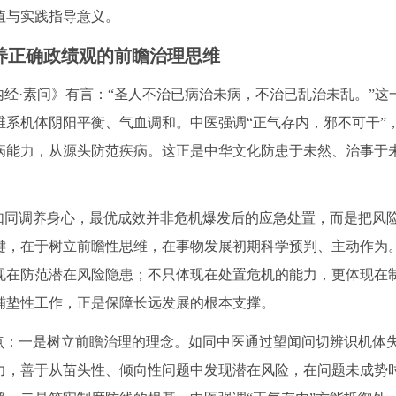
值与实践指导意义。
涵养正确政绩观的前瞻治理思维
内经·素问》有言：“圣人不治已病治未病，不治已乱治未乱。”这
系机体阴阳平衡、气血调和。中医强调“正气存内，邪不可干”
病能力，从源头防范疾病。这正是中华文化防患于未然、治事于
如同调养身心，最优成效并非危机爆发后的应急处置，而是把风
键，在于树立前瞻性思维，在事物发展初期科学预判、主动作为
现在防范潜在风险隐患；不只体现在处置危机的能力，更体现在
铺垫性工作，正是保障长远发展的根本支撑。
点：一是树立前瞻治理的理念。如同中医通过望闻问切辨识机体
力，善于从苗头性、倾向性问题中发现潜在风险，在问题未成势