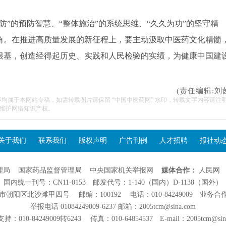
”的预防智慧、“整体施治”的系统思维、“久久为功”的坚守精
角。在推进高质量发展的新征程上，要主动汲取中医药文化精髓
根基，创造经得起历史、实践和人民检验的实绩，为健康中国建
(责任编辑:刘
容均属于本网站专稿，如需转载图片请保留 “中国中医药网” 水印，转载文字内容请注
维护网络知识产权。
关于我们
联系我们
版权声明
广告刊例
人才招聘
报社动
理局
国家药品监督管理局
中央国家机关举报网
媒体合作：
人民网
国内统一刊号：CN11-0153 邮发代号：1-140（国内）D-1138（国外）
阳区北沙滩甲四号 邮编：100192 电话：010-84249009 业务合作：01
举报电话 01084249009-6237 邮箱：2005tcm@sina.com
：010-84249009转6243 传真：010-64854537 E-mail：2005tcm@sin