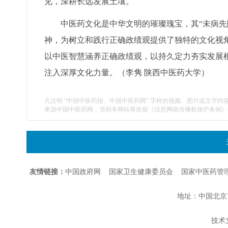
见，深耕长远发展土壤。
中医药文化是中华文明的璀璨瑰宝，其“未病先防
神，为树立和践行正确政绩观提供了独特的文化视
以中医智慧涵养正确政绩观，以持久定力夯实发展
注入深厚文化力量。（
李隽 陕西中医药大学
）
凡注明 “中国中医药报、中国中医药网” 字样的视频、图片或文字内
来源中国中医药网，否则本网站将依据《信息网络传播权保护条例》
友情链接：
中国政府网
国家卫生健康委员会
国家中医药管
地址：中国北京市朝
技术支持