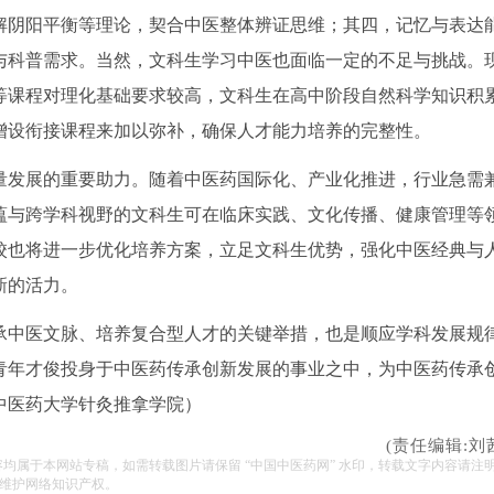
解阴阳平衡等理论，契合中医整体辨证思维；其四，记忆与表达
与科普需求。当然，文科生学习中医也面临一定的不足与挑战。
等课程对理化基础要求较高，文科生在高中阶段自然科学知识积
增设衔接课程来加以弥补，确保人才能力培养的完整性。
量发展的重要助力。随着中医药国际化、产业化推进，行业急需
蕴与跨学科视野的文科生可在临床实践、文化传播、健康管理等
校也将进一步优化培养方案，立足文科生优势，强化中医经典与
新的活力。
承中医文脉、培养复合型人才的关键举措，也是顺应学科发展规
青年才俊投身于中医药传承创新发展的事业之中，为中医药传承
中医药大学针灸推拿学院）
(责任编辑:刘
容均属于本网站专稿，如需转载图片请保留 “中国中医药网” 水印，转载文字内容请注
维护网络知识产权。