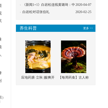
协同
《新闻1+1》白岩松连线黄璐琦：中
2020-04-07
能
医救治的临床效果
白岩松对话张伯礼
2020-02-25
现
累
养生科普
更多 >>
兼
领
人
律
应地药膳·立秋 |酸爽开
【每周药食】古人称
创
胃，一口入魂！喝下
它为“仙草”，滋补强
这碗汤，滋阴润燥、
壮、培本固元
茜)
清热降火
明