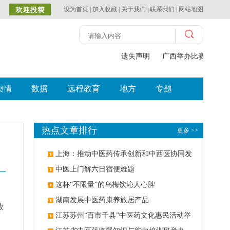
设为首页
|
加入收藏
|
关于我们
|
联系我们
|
网站地图
遗失声明
广西举办比赛探索中
舆情
数据
远程教育
地方
专题
热点文章排行
更多 >>
上海：推动中医药传承创新和中西医协同发
展
中医上门解六日宿便难题
这杯“不限量”的乌梅饮沁人心脾
湖南发展中医药康养旅居产品
放
江苏苏州“百市千县”中医药文化惠民活动举