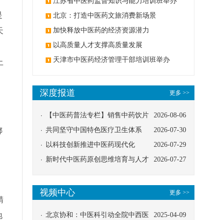
办
江苏省中医药监督知识与能力培训班举办
是
北京：打造中医药文旅消费新场景
天
加快释放中医药的经济资源潜力
以高质量人才支撑高质量发展
、
天津市中医药经济管理干部培训班举办
土
深度报道
更多 >>
【中医药普法专栏】销售中药饮片
2026-08-06
应告知煎服方法及注意事项
共同坚守中国特色医疗卫生体系
2026-07-30
绑
以科技创新推进中医药现代化
2026-07-29
新时代中医药原创思维培育与人才
2026-07-27
发展路径探索
视频中心
更多 >>
精
地
北京协和：中医科引动全院中西医
2025-04-09