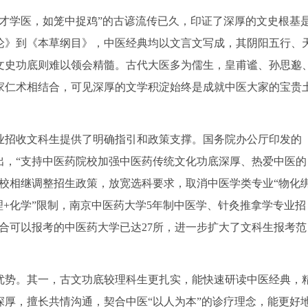
才学医，如笼中捉鸡”的古谚流传已久，印证了深厚的文史根基
论》到《本草纲目》，中医经典均以文言文写成，其阴阳五行、
文史功底则难以领会精髓。古代大医多为儒生，皇甫谧、孙思邈
家仁术相结合，可见深厚的文学积淀始终是成就中医大家的宝贵
业招收文科生提供了明确指引和政策支撑。国务院办公厅印发的
出，“支持中医药院校加强中医药传统文化功底深厚、热爱中医的
药高校相继调整招生政策，放宽选科要求，取消中医学类专业“物化
理+化学”限制，南京中医药大学5年制中医学、针灸推拿学专业招
科组合可以报考的中医药大学已达27所，进一步扩大了文科生报考范
优势。其一，古文功底较理科生更扎实，能快速研读中医经典，
厚，擅长共情沟通，契合中医“以人为本”的诊疗理念，能更好