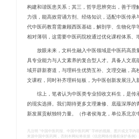
构建和谐医患关系；其三，哲学思辨突出，善于理
力强，能高效背诵方剂、经络知识，适配中医传承
代中医药教育需兼顾西医基础，解剖学、生物化学
相对薄弱，这需要中医药院校通过优化课程体系、
放眼未来，文科生融入中医领域是中医药高质
具专业能力与人文素养的复合型人才。具备人文底
域开辟新赛道，与理科生优势互补、文理交融，高
文课程，同时补齐理科短板，为中医创新发展注入
综上，笔者认为中医类专业招收文科生，是传
的现实选择。我们期待更多文理兼修、底蕴深厚的
新发展贡献独特力量。
（作者
侯海龙，
单位系北京
凡注明 “中国中医药报、中国中医药网” 字样的视频、图片或文字内
来源中国中医药网，否则本网站将依据《信息网络传播权保护条例》