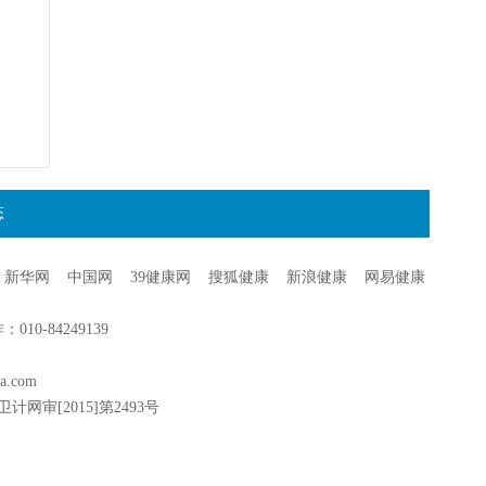
态
新华网
中国网
39健康网
搜狐健康
新浪健康
网易健康
0-84249139
a.com
卫计网审[2015]第2493号