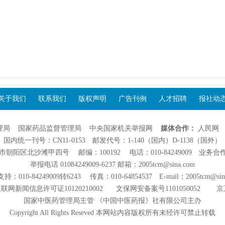
关于我们
联系我们
版权声明
广告刊例
人才招聘
报社动
理局
国家药品监督管理局
中央国家机关举报网
媒体合作：
人民网
国内统一刊号：CN11-0153 邮发代号：1-140（国内）D-1138（国外）
阳区北沙滩甲四号 邮编：100192 电话：010-84249009 业务合作：01
举报电话 01084249009-6237 邮箱：2005tcm@sina.com
：010-84249009转6243 传真：010-64854537 E-mail：2005tcm@sin
联网新闻信息许可证10120210002
文保网安备案号1101050052
京
国家中医药管理局主管 《中国中医药报》社有限公司主办
Copyright All Rights Reseved 本网站内容版权所有未经许可禁止转载