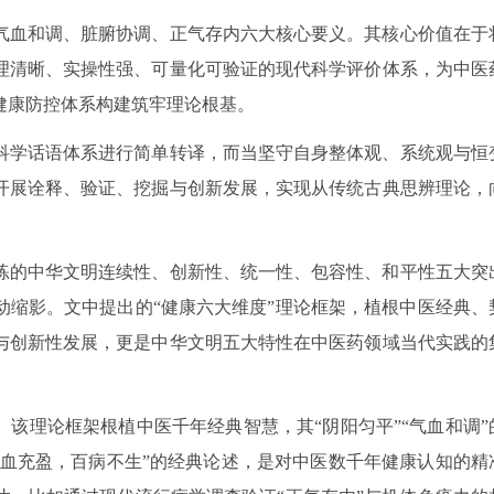
气血和调、脏腑协调、正气存内六大核心要义。其核心价值在于
理清晰、实操性强、可量化可验证的现代科学评价体系，为中医
健康防控体系构建筑牢理论根基。
科学话语体系进行简单转译，而当坚守自身整体观、系统观与恒
开展诠释、验证、挖掘与创新发展，实现从传统古典思辨理论，
。
练的中华文明连续性、创新性、统一性、包容性、和平性五大突
动缩影。文中提出的“健康六大维度”理论框架，植根中医经典、
与创新性发展，更是中华文明五大特性在中医药领域当代实践的
该理论框架根植中医千年经典智慧，其“阴阳匀平”“气血和调”
气血充盈，百病不生”的经典论述，是对中医数千年健康认知的精