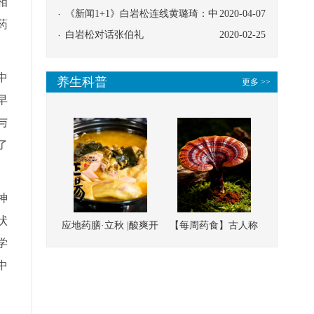
相
协同
《新闻1+1》白岩松连线黄璐琦：中
2020-04-07
药
医救治的临床效果
白岩松对话张伯礼
2020-02-25
中
养生科普
更多 >>
早
与
了
神
状
应地药膳·立秋 |酸爽开
【每周药食】古人称
学
胃，一口入魂！喝下
它为“仙草”，滋补强
中
这碗汤，滋阴润燥、
壮、培本固元
清热降火