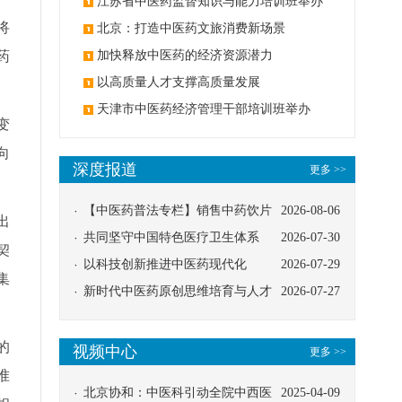
办
江苏省中医药监督知识与能力培训班举办
将
北京：打造中医药文旅消费新场景
药
加快释放中医药的经济资源潜力
以高质量人才支撑高质量发展
天津市中医药经济管理干部培训班举办
变
向
深度报道
更多 >>
【中医药普法专栏】销售中药饮片
2026-08-06
出
应告知煎服方法及注意事项
共同坚守中国特色医疗卫生体系
2026-07-30
契
以科技创新推进中医药现代化
2026-07-29
集
新时代中医药原创思维培育与人才
2026-07-27
发展路径探索
的
视频中心
更多 >>
准
北京协和：中医科引动全院中西医
2025-04-09