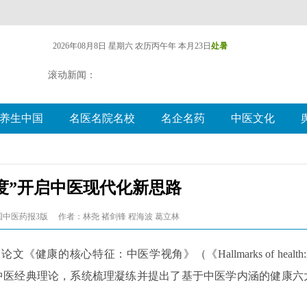
2026年08月8日 星期六
农历丙午年 本月23日
处暑
滚动新闻：
养生中国
名医名院名校
名企名药
中医文化
度”开启中医现代化新思路
国中医药报3版
作者：林尧 褚剑锋 程海波 葛立林
论文《健康的核心特征：中医学视角》（《Hallmarks of health:
），该文立足于传承中医经典理论，系统梳理凝练并提出了基于中医学内涵的健康六