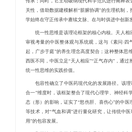
传承；同时，它主动吸纳现代科学范式进行阐释表
关性，借助数据建模解析“脏腑协调”的生理机制，
学始终在守正传承中赓续文脉、在与时俱进中创新
统一性思维是该理论框架的核心内核。天人相
审视考量的中医整体观与系统观，这与《素问·四
起，广步于庭”的养生理念高度契合；这种整体思
西医不同，中医立足“天人相应”“正气存内”，通
统一性思维的实践价值。
包容性确立了中医药现代化的发展路径。该理
合一”维度时，该框架整合了现代心理学、神经科
态（形）的影响，证实了“怒伤肝、喜伤心”的中
等技术，对“气血和调”进行量化研究，让传统中
用”的包容发展。