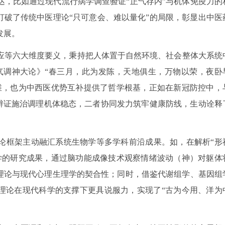
达，比如通过现代流行病学调查验证“正气存内”与机体免疫力的
打破了传统中医理论“只可意会、难以量化”的局限，彰显出中医
发展。
应等六大维度要义，秉持把人体置于自然环境、社会整体大系统
气调神大论》“春三月，此为发陈，天地俱生，万物以荣，夜卧
维，也为中西医优势互补提供了哲学根基，正如在新冠防控中，
过辨证施治调理机体稳态，二者协同发力筑牢健康防线，生动诠释
论框架主动融汇系统生物学等多学科前沿成果。如，在解析“形
学的研究成果，通过脑功能成像技术观察情绪波动（神）对躯体
医理论与现代心理生理学的契合性；同时，借鉴代谢组学、基因组
医理论在现代科学的支撑下更具说服力，实现了“古为今用、洋为