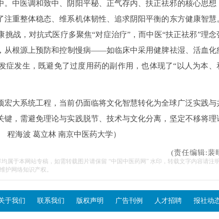
中。中医调和致中、阴阳平秘、正气存内、扶正祛邪的核心思想
了注重整体稳态、维系机体韧性、追求阴阳平衡的东方健康智慧
挑战，对抗式医疗多聚焦“对症治疗”，而中医“扶正祛邪”理念
，从根源上预防和控制慢病——如临床中采用健脾祛湿、活血化
发症发生，既避免了过度用药的副作用，也体现了“以人为本、
项宏大系统工程，当前仍面临将文化智慧转化为全球广泛实践与
关键，需避免理论与实践脱节、技术与文化分离，坚定不移将理
 程海波 葛立林 南京中医药大学）
(责任编辑:裴
容均属于本网站专稿，如需转载图片请保留 “中国中医药网” 水印，转载文字内容请注
维护网络知识产权。
关于我们
联系我们
版权声明
广告刊例
人才招聘
报社动