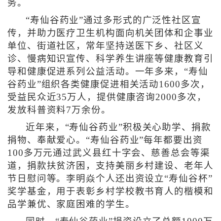
务。
“寿仙谷药业”通过多形式的广泛性社区宣
传，并助力医疗卫生机构面向机关团体和企事业
单位、街道社区，常年坚持送医下乡、社区义
诊、慢病知识宣传、科学养生讲座等健康教育引
导和健康促进系列公益活动。一年多来，“寿仙
谷药业”组织各类健康促进相关活动1600多次，
受益民众近35万人，提供健康咨询2000多次，
发放科普资料7万余份。
近年来，“寿仙谷药业”积极关心助学、捐款
捐物、奉献爱心。“寿仙谷药业”每年都要出资
100多万元通过武义县红十字会、慈善总会等渠
道，捐款扶贫济困，支持美丽乡村建设、老年人
节日慰问等。李明焱个人还出资设立“寿仙谷杯”
奖学基金，用于表彰乡村学校教书育人的楷模和
品学兼优、家庭困难的学生。