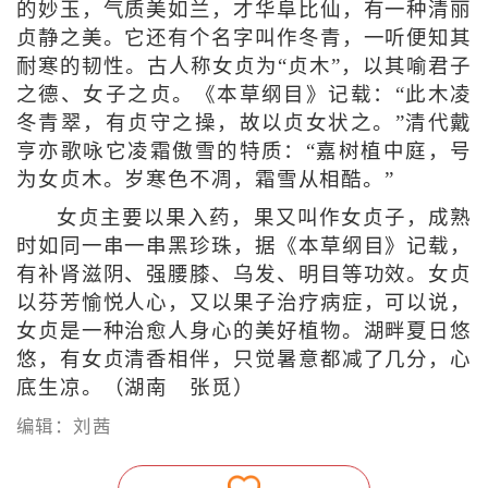
的妙玉，气质美如兰，才华阜比仙，有一种清丽
贞静之美。它还有个名字叫作冬青，一听便知其
耐寒的韧性。古人称女贞为“贞木”，以其喻君子
之德、女子之贞。《本草纲目》记载：“此木凌
冬青翠，有贞守之操，故以贞女状之。”清代戴
亨亦歌咏它凌霜傲雪的特质：“嘉树植中庭，号
为女贞木。岁寒色不凋，霜雪从相酷。”
女贞主要以果入药，果又叫作女贞子，成熟
时如同一串一串黑珍珠，据《本草纲目》记载，
有补肾滋阴、强腰膝、乌发、明目等功效。女贞
以芬芳愉悦人心，又以果子治疗病症，可以说，
女贞是一种治愈人身心的美好植物。湖畔夏日悠
悠，有女贞清香相伴，只觉暑意都减了几分，心
底生凉。（湖南 张觅）
编辑：刘茜