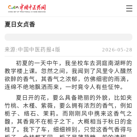
夏日女贞香
来源:中国中医药报4版
2026-05-28
初夏的一天中
午，我坐校车去洞庭南湖畔的
教学楼上课。忽然之间，我闻到了风里令人醺然
欲醉的香气，其香气之浓郁，仿佛细密的雨滴，
连绵不绝地飘洒而来，一时竟令人有些怔忡。
夏日开的花，要么具备艳丽的外貌，比如夹
竹桃、木槿、紫薇，要么拥有浓烈的香气，例如
栀子、络石、茉莉。而刚刚风中携来这香气之
馥，其香竟不在栀子之下，大概相当于秋日的金
桂了。我下了车，细细辨别，只觉这香气香得与