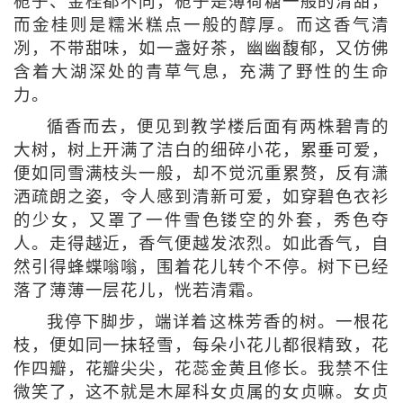
栀子、金桂都不同，栀子是薄荷糖一般的清甜，
而金桂则是糯米糕点一般的醇厚。而这香气清
冽，不带甜味，如一盏好茶，幽幽馥郁，又仿佛
含着大湖深处的青草气息，充满了野性的生命
力。
循香而去，便见到教学楼后面有两株碧青的
大树，树上开满了洁白的细碎小花，累垂可爱，
便如同雪满枝头一般，却不觉沉重累赘，反有潇
洒疏朗之姿，令人感到清新可爱，如穿碧色衣衫
的少女，又罩了一件雪色镂空的外套，秀色夺
人。走得越近，香气便越发浓烈。如此香气，自
然引得蜂蝶嗡嗡，围着花儿转个不停。树下已经
落了薄薄一层花儿，恍若清霜。
我停下脚步，端详着这株芳香的树。一根花
枝，便如同一抹轻雪，每朵小花儿都很精致，花
作四瓣，花瓣尖尖，花蕊金黄且修长。我禁不住
微笑了，这不就是木犀科女贞属的女贞嘛。女贞