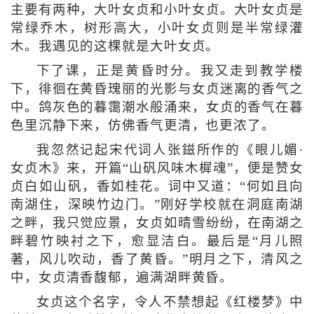
主要有两种，大叶女贞和小叶女贞。大叶女贞是
常绿乔木，树形高大，小叶女贞则是半常绿灌
木。我遇见的这棵就是大叶女贞。
下了课，正是黄昏时分。我又走到教学楼
下，徘徊在黄昏瑰丽的光影与女贞迷离的香气之
中。鸽灰色的暮霭潮水般涌来，女贞的香气在暮
色里沉静下来，仿佛香气更清，也更浓了。
我忽然记起宋代词人张鎡所作的《眼儿媚·
女贞木》来，开篇“山矾风味木樨魂”，便是赞女
贞白如山矾，香如桂花。词中又道：“何如且向
南湖住，深映竹边门。”刚好学校就在洞庭南湖
之畔，我只觉应景，女贞如晴雪纷纷，在南湖之
畔碧竹映衬之下，愈显洁白。最后是“月儿照
著，风儿吹动，香了黄昏。”明月之下，清风之
中，女贞清香馥郁，遍满湖畔黄昏。
女贞这个名字，令人不禁想起《红楼梦》中