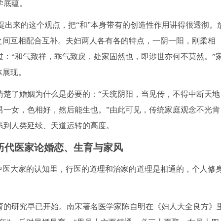
学底蕴。
》提出来的这个观点，把“和”本身带有的创造性作用讲得很透彻。
之间互相配合互补。夫妇两人各有各的特点，一阴一阳，刚柔相
：“和气致祥，乖气致戾，处家固然也，即涉世亦何不莫然。”
体展现。
清楚了婚姻为什么是必要的：“天统阴阳，当见传，不得中断天地
男一女，色相好，然后能生也。”由此可见，传统家庭观念不光肯
系到人类延续、天道运转的高度。
历代医家论婚恋、生育与家风
中医大家的认知里，行医的道理和治家的道理是相通的，个人修
育的研究早已开始。南宋著名医学家陈自明在《妇人大全良方》