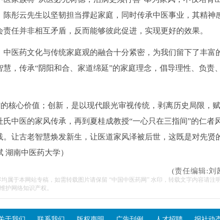
。陈彤云先生以坚韧担当撑起家庭，同时传承中医事业，其精神
会责任并非相互矛盾，反而能够彼此促进，实现更好的效果。
。中医药文化与传统家庭观的融合十分紧密，为我们留下了丰富
慧，传承“阴阳和合、家道绵延”的家庭理念，倡导理性、负责
仁爱”的核心价值；创新，是以现代眼光审视传统，剥离历史局限，
氏中医的家风传承，再到夏桂成教授“一心只在三指间”的仁者
践。让古老智慧焕发新生，让医道家风泽被后世，这既是对先贤
斌 湖南中医药大学
）
(责任编辑:刘
容均属于本网站专稿，如需转载图片请保留 “中国中医药网” 水印，转载文字内容请注
维护网络知识产权。
关于我们
联系我们
版权声明
广告刊例
人才招聘
报社动