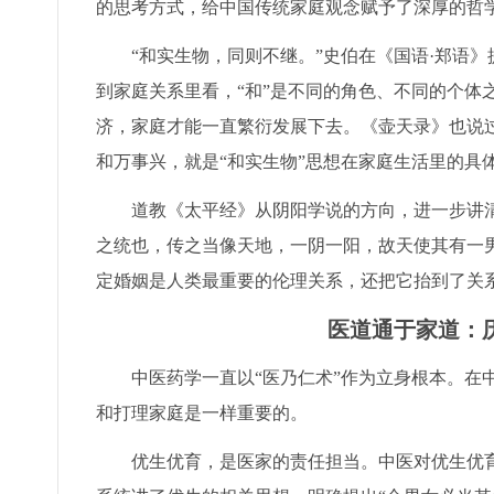
的思考方式，给中国传统家庭观念赋予了深厚的哲
“和实生物，同则不继。”史伯在《国语·郑语
到家庭关系里看，“和”是不同的角色、不同的个体
济，家庭才能一直繁衍发展下去。《壶天录》也说过
和万事兴，就是“和实生物”思想在家庭生活里的具
道教《太平经》从阴阳学说的方向，进一步讲
之统也，传之当像天地，一阴一阳，故天使其有一
定婚姻是人类最重要的伦理关系，还把它抬到了关
医道通于家道：
中医药学一直以“医乃仁术”作为立身根本。在
和打理家庭是一样重要的。
优生优育，是医家的责任担当。中医对优生优