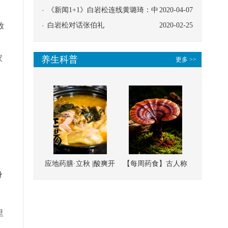
协同
《新闻1+1》白岩松连线黄璐琦：中
2020-04-07
放
医救治的临床效果
白岩松对话张伯礼
2020-02-25
家
养生科普
更多 >>
应地药膳·立秋 |酸爽开
【每周药食】古人称
身
胃，一口入魂！喝下
它为“仙草”，滋补强
这碗汤，滋阴润燥、
壮、培本固元
清热降火
里