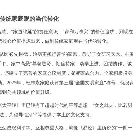
传统家庭观的当代转化
智慧、“家道绵延”的责任意识、“家和万事兴”的价值追求，到现
把核心价值提炼出来，做到传统家庭观在当代的转化。
从医必先树德，治病更须行善”的家风，教导子女研习医术。杜
门”。家中高悬“尊老敬贤、勤俭持家、劝学上进、团结协作、诚
训，还建立了完善的家庭会议制度，凝聚家族合力。全家积极投身
。2025年，杜志永家庭获评第三届“全国文明家庭”称号，优良
域到公共领域的价值升级。
《太平经》里已经有了超越时代的平等思想：“女之就夫，比若男
想法，为倡导性别平等提供了本土的文化支持。
上达成权利平等、互相尊重人格，就像《易经》里所说的“一阴一