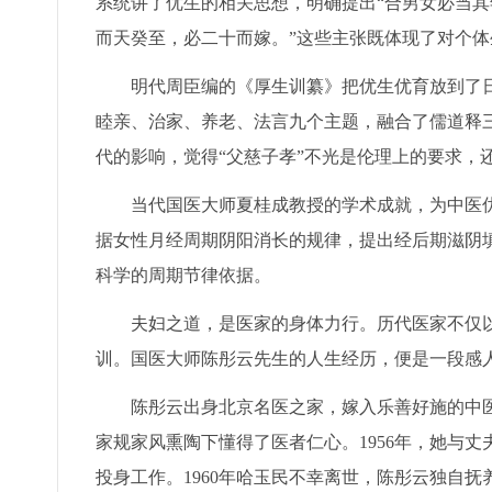
系统讲了优生的相关思想，明确提出“合男女必当其
而天癸至，必二十而嫁。”这些主张既体现了对个
明代周臣编的《厚生训纂》把优生优育放到了
睦亲、治家、养老、法言九个主题，融合了儒道释
代的影响，觉得“父慈子孝”不光是伦理上的要求，
当代国医大师夏桂成教授的学术成就，为中医优
据女性月经周期阴阳消长的规律，提出经后期滋阴填
科学的周期节律依据。
夫妇之道，是医家的身体力行。历代医家不仅以
训。国医大师陈彤云先生的人生经历，便是一段感
陈彤云出身北京名医之家，嫁入乐善好施的中医
家规家风熏陶下懂得了医者仁心。1956年，她与
投身工作。1960年哈玉民不幸离世，陈彤云独自