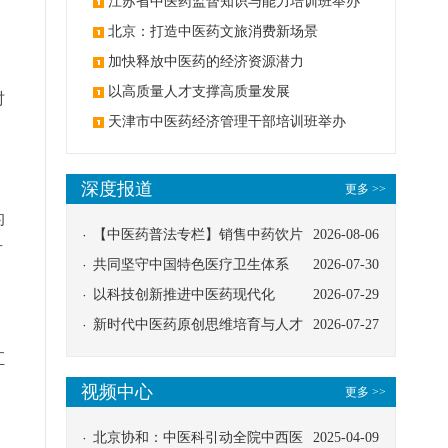
办
江苏省中医药监督知识与能力培训班举办
北京：打造中医药文旅消费新场景
加快释放中医药的经济资源潜力
以高质量人才支撑高质量发展
时
天津市中医药经济管理干部培训班举办
深度报道
更多 >>
的
【中医药普法专栏】销售中药饮片
2026-08-06
有
应告知煎服方法及注意事项
共同坚守中国特色医疗卫生体系
2026-07-30
以科技创新推进中医药现代化
2026-07-29
新时代中医药原创思维培育与人才
2026-07-27
发展路径探索
汇
视频中心
更多 >>
北京协和：中医科引动全院中西医
2025-04-09