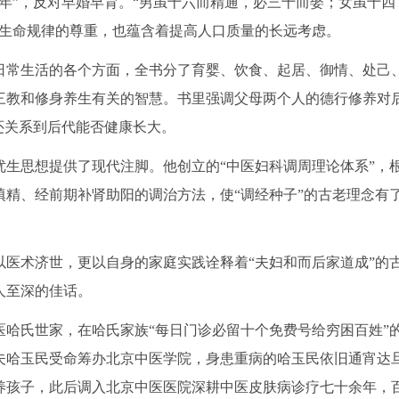
年”，反对早婚早育。“男虽十六而精通，必三十而娶；女虽十四
体生命规律的尊重，也蕴含着提高人口质量的长远考虑。
日常生活的各个方面，全书分了育婴、饮食、起居、御情、处己
三教和修身养生有关的智慧。书里强调父母两个人的德行修养对
还关系到后代能否健康长大。
生思想提供了现代注脚。他创立的“中医妇科调周理论体系”，
精、经前期补肾助阳的调治方法，使“调经种子”的古老理念有
医术济世，更以自身的家庭实践诠释着“夫妇和而后家道成”的
人至深的佳话。
哈氏世家，在哈氏家族“每日门诊必留十个免费号给穷困百姓”
丈夫哈玉民受命筹办北京中医学院，身患重病的哈玉民依旧通宵达
抚养孩子，此后调入北京中医医院深耕中医皮肤病诊疗七十余年，