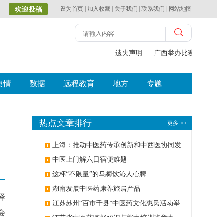
设为首页
|
加入收藏
|
关于我们
|
联系我们
|
网站地图
遗失声明
广西举办比赛探索中
舆情
数据
远程教育
地方
专题
热点文章排行
更多 >>
上海：推动中医药传承创新和中西医协同发
展
中医上门解六日宿便难题
这杯“不限量”的乌梅饮沁人心脾
湖南发展中医药康养旅居产品
泽
江苏苏州“百市千县”中医药文化惠民活动举
会