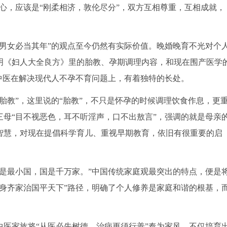
心，应该是“刚柔相济，敦伦尽分”，双方互相尊重，互相成就，
男女必当其年”的观点至今仍然有实际价值。晚婚晚育不光对个
明《妇人大全良方》里的胎教、孕期调理内容，和现在围产医学
中医在解决现代人不孕不育问题上，有着独特的长处。
胎教”，这里说的“胎教”，不只是怀孕的时候调理饮食作息，更
母“目不视恶色，耳不听淫声，口不出敖言”，强调的就是母亲
智慧，对现在提倡科学育儿、重视早期教育，依旧有很重要的启
是最小国，国是千万家。”中国传统家庭观最突出的特点，便是
身齐家治国平天下”路径，明确了个人修养是家庭和谐的根基，
医家族将“从医必先树德，治病更须行善”奉为家风，不仅培育