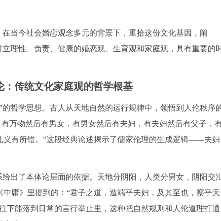
。在当今社会婚恋观念多元的背景下，重拾这份文化基因，阐
树立理性、负责、健康的婚恋观、生育观和家庭观，具有重要的
伦：传统文化家庭观的哲学根基
”的哲学思想。古人从天地自然的运行规律中，领悟到人伦秩序
，有万物然后有男女，有男女然后有夫妇，有夫妇然后有父子，
礼义有所错。”这段经典论述揭示了儒家伦理的生成逻辑——夫妇
系给出了本体论层面的依据。天地分阴阳，人类分男女，阴阳交
《中庸》里提到的：“君子之道，造端乎夫妇，及其至也，察乎天
，往下能落到日常的言行举止里，这种把自然规则和人伦道理打通