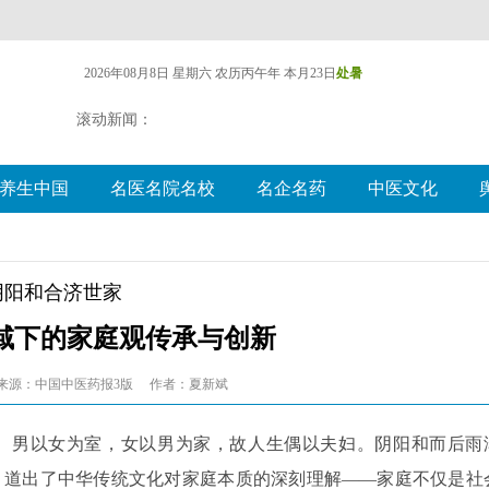
2026年08月8日 星期六
农历丙午年 本月23日
处暑
滚动新闻：
养生中国
名医名院名校
名企名药
中医文化
阴阳和合济世家
域下的家庭观传承与创新
来源：中国中医药报3版
作者：夏新斌
。男以女为室，女以男为家，故人生偶以夫妇。阴阳和而后雨
，道出了中华传统文化对家庭本质的深刻理解——家庭不仅是社