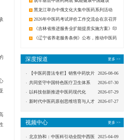
筑牢基层中医药网底 赋能健康中国建设
黑龙江举办中俄文化大集中医药系列活动
承
2026年中医药考试评价工作交流会在京召开
《吉林省推进服务业扩能提质实施方案》印
发：创建中医类国家医学中心
《辽宁省养老服务条例》公布，推动中医药
与养老融合发展
的
深度报道
更多 >>
【中医药普法专栏】销售中药饮片
2026-08-06
心
应告知煎服方法及注意事项
共同坚守中国特色医疗卫生体系
2026-07-30
亚
以科技创新推进中医药现代化
2026-07-29
新时代中医药原创思维培育与人才
2026-07-27
发展路径探索
高
视频中心
更多 >>
性
北京协和：中医科引动全院中西医
2025-04-09