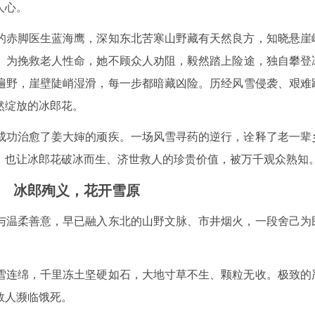
人心。
的赤脚医生蓝海鹰，深知东北苦寒山野藏有天然良方，知晓悬崖
。为挽救老人性命，她不顾众人劝阻，毅然踏上险途，独自攀登
遍野，崖壁陡峭湿滑，每一步都暗藏凶险。历经风雪侵袭、艰难
然绽放的冰郎花。
成功治愈了姜大婶的顽疾。一场风雪寻药的逆行，诠释了老一辈
，也让冰郎花破冰而生、济世救人的珍贵价值，被万千观众熟知
 冰郎殉义，花开雪原
与温柔善意，早已融入东北的山野文脉、市井烟火，一段舍己为
雪连绵，千里冻土坚硬如石，大地寸草不生、颗粒无收。极致的
数人濒临饿死。