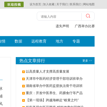
设为首页
|
加入收藏
|
关于我们
|
联系我们
|
网站地图
遗失声明
广西举办比赛探索中
舆情
数据
远程教育
地方
专题
热点文章排行
更多 >>
以高质量人才支撑高质量发展
天津市中医药经济管理干部培训班举办
湖南省举办中医药监督执法骨干培训班
冰
重庆：开发中医养生、药膳食疗等产品
铺
【第一现场】跨越海峡赴“岐黄之约”
风