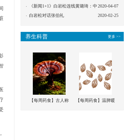
协同
《新闻1+1》白岩松连线黄璐琦：中
2020-04-07
间
医救治的临床效果
白岩松对话张伯礼
2020-02-25
脏
养生科普
更多 >>
影
智
医
疗
【每周药食】古人称
【每周药食】温脾暖
受
它为“仙草”，滋补强
肾、固精缩尿，这味
壮、培本固元
南方本草的种子，药
食同源有讲究
，