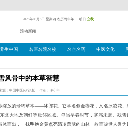
2026年08月6日 星期四
农历丙午年 明日
立秋
滚动新闻：
养生中国
名医名院名校
名企名药
中医文化
傲雪风骨中的本草智慧
来源：中国中医药报4版
作者：许守年
冰绽放的珍稀草本——冰郎花。它学名侧金盏花，又名冰凌花、
东北大地及朝鲜等毗邻区域。每当早春时节，寒霜未退、残雪
破冰而出，一抹明艳金黄点亮清冷萧瑟的山林，故而被世人誉为