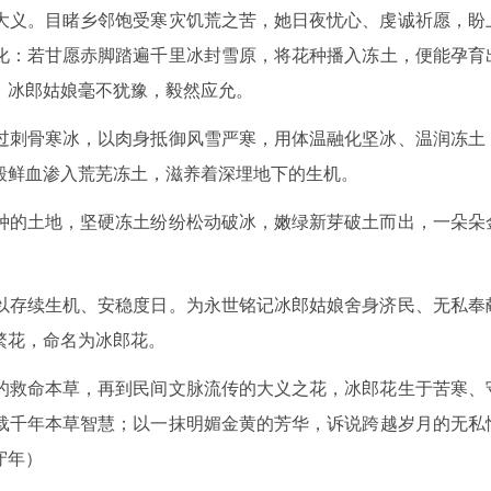
大义。目睹乡邻饱受寒灾饥荒之苦，她日夜忧心、虔诚祈愿，盼
化：若甘愿赤脚踏遍千里冰封雪原，将花种播入冻土，便能孕育
，冰郎姑娘毫不犹豫，毅然应允。
过刺骨寒冰，以肉身抵御风雪严寒，用体温融化坚冰、温润冻土
殷鲜血渗入荒芜冻土，滋养着深埋地下的生机。
种的土地，坚硬冻土纷纷松动破冰，嫩绿新芽破土而出，一朵朵
以存续生机、安稳度日。为永世铭记冰郎姑娘舍身济民、无私奉
繁花，命名为冰郎花。
的救命本草，再到民间文脉流传的大义之花，冰郎花生于苦寒、
载千年本草智慧；以一抹明媚金黄的芳华，诉说跨越岁月的无私
守年）