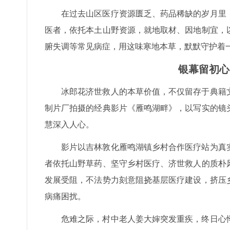
在过去山区医疗资源匮乏、药品稀缺的岁月里
医者，依托本土山野资源，就地取材、因地制宜，
腑失调等常见病症，用这味寒地本草，默默守护着
银幕留初心
冰郎花济世救人的本草价值，不仅留存于典籍文
制片厂拍摄的经典影片《雁鸣湖畔》，以写实的镜
慧深入人心。
影片以吉林敦化雁鸣湖镇乡村合作医疗站为真
者依托山野草药、坚守乡村医疗、济世救人的质朴
发展受阻，不法势力刻意阻挠基层医疗建设，挤压
病痛困扰。
危难之际，村中老人姜大婶突发重疾，终日心