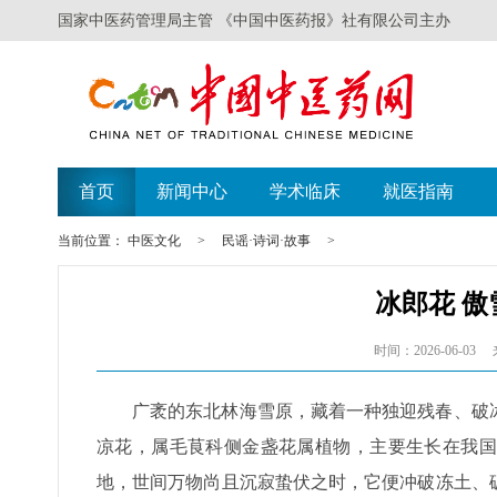
国家中医药管理局主管 《中国中医药报》社有限公司主办
首页
新闻中心
学术临床
就医指南
当前位置：
中医文化
>
民谣·诗词·故事
>
冰郎花 
时间：2026-06-03
广袤的东北林海雪原，藏着一种独迎残春、破
凉花，属毛茛科侧金盏花属植物，主要生长在我国
地，世间万物尚且沉寂蛰伏之时，它便冲破冻土、