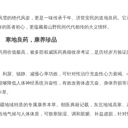
风雪的绝代风姿，更是一味传承千年、济世安民的道地良药。它
存的医者初心，更蕴藏着山野民间代代相传的大义情怀。
 寒地良药，康养珍品
药用价值极高，被多部权威医药典籍收录考证，是历经岁月验证
、利尿、镇静、减慢心率功效，可针对性治疗充血性心力衰竭、
能够降低人体神经系统兴奋性，有效改善体虚亢奋、身体劳损等
本草。
疆地域特质的专属康养本草。朝医典籍记载，东北地域高寒、
当地气候与人体体质，可散寒除湿、调和脏腑、补益虚损，针对