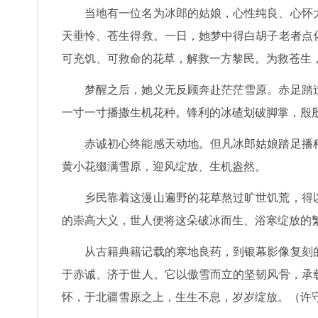
当地有一位名为冰郎的姑娘，心性纯良、心怀
天垂怜、苍生得救。一日，她梦中得白胡子老者点
可充饥、可救命的花草，解救一方黎民。为救苍生
梦醒之后，她义无反顾奔赴茫茫雪原。赤足踏
一寸一寸播撒生机花种。锋利的冰碴划破脚掌，殷
赤诚初心终能感天动地。但凡冰郎姑娘踏足播
黄小花缀满雪原，迎风绽放、生机盎然。
乡民靠着这漫山遍野的花草熬过旷世饥荒，得
的崇高大义，世人便将这朵破冰而生、浴寒绽放的
从古籍典籍记载的寒地良药，到银幕影像复刻
于赤诚、济于世人。它以傲雪而立的坚韧风骨，承
怀，于北疆雪原之上，生生不息，岁岁绽放。（许