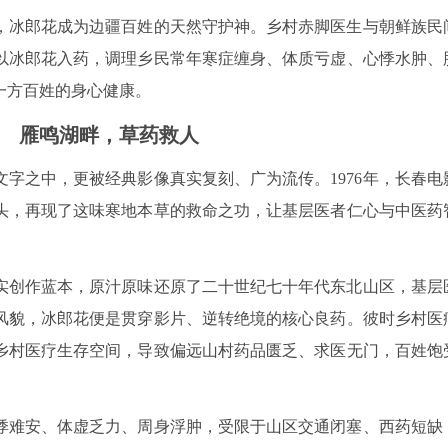
，冰郎花成为边疆百姓的天然守护神。乡村赤脚医生与朝鲜族民
以冰郎花入药，调理乡民常年寒症缠身、体质亏虚、心悸水肿、
一方百姓的身心健康。
 雁鸣湖畔，草药救人
字之中，更被经典影像真实复刻、广为流传。1976年，长春电
头，再现了这味寒地本草的救命之功，让基层医者仁心与中医药
实创作蓝本，原汁原味还原了二十世纪七十年代东北山区，基层
风貌，冰郎花便是贯穿影片、逆转绝境的核心良药。彼时乡村医
乡村医疗生存空间，导致偏远山村药品匮乏、求医无门，百姓饱
悸难安、体虚乏力、周身浮肿，受限于山区交通闭塞、西药短缺