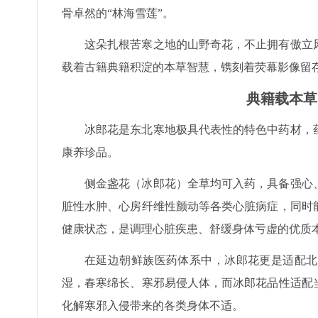
骨卓然的“林海雪莲”。
这朵扎根苦寒之地的山野奇花，不止拥有傲立
载着古籍典籍积淀的本草智慧，镌刻着荧幕影像留
典籍载本草
冰郎花是东北寒地极具代表性的特色中药材，
康养珍品。
侧金盏花（冰郎花）全草均可入药，具备强心
脏性水肿、心房纤维性颤动等各类心脏病症，同时
健康状态，是调理心脏疾患、舒缓身体亏虚的优质
在延边朝鲜族医药体系中，冰郎花更是适配北
湿，春寒绵长、寒邪易侵人体，而冰郎花品性适配
化解寒邪入侵带来的各类身体不适。