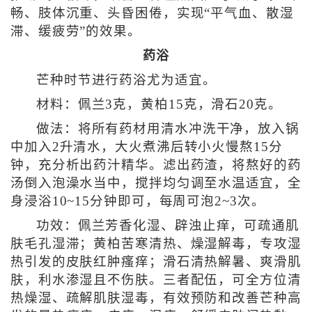
畅、肢体沉重、头昏困倦，实现“平气血、散湿
滞、缓疲劳”的效果。
药浴
芒种时节进行药浴尤为适宜。
材料：佩兰3克，黄柏15克，滑石20克。
做法：将所有药材用清水冲洗干净，放入锅
中加入2升清水，大火煮沸后转小火慢熬15分
钟，充分析出药汁精华。滤出药渣，将熬好的药
汤倒入泡澡水当中，搅拌均匀调至水温适宜，全
身浸浴10~15分钟即可，每周可泡2~3次。
功效：佩兰芳香化湿、辟浊止痒，可疏通肌
肤毛孔湿滞；黄柏苦寒清热、燥湿解毒，专攻湿
热引发的皮肤红肿瘙痒；滑石清热解暑、爽滑肌
肤，利水渗湿且不伤肤。三者配伍，可全方位清
热燥湿、疏解肌肤湿毒，有效预防和改善芒种高