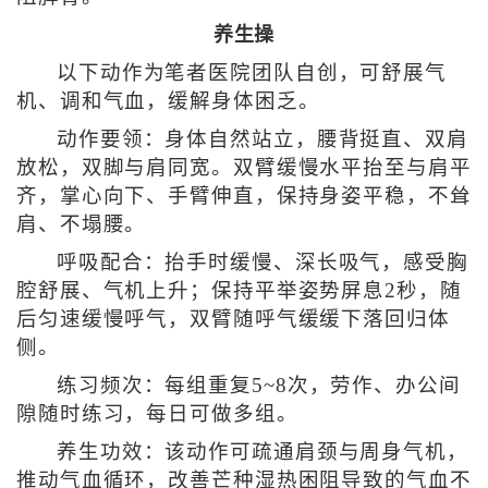
养生操
以下动作为笔者医院团队自创，可舒展气
机、调和气血，缓解身体困乏。
动作要领：身体自然站立，腰背挺直、双肩
放松，双脚与肩同宽。双臂缓慢水平抬至与肩平
齐，掌心向下、手臂伸直，保持身姿平稳，不耸
肩、不塌腰。
呼吸配合：抬手时缓慢、深长吸气，感受胸
腔舒展、气机上升；保持平举姿势屏息2秒，随
后匀速缓慢呼气，双臂随呼气缓缓下落回归体
侧。
练习频次：每组重复5~8次，劳作、办公间
隙随时练习，每日可做多组。
养生功效：该动作可疏通肩颈与周身气机，
推动气血循环，改善芒种湿热困阻导致的气血不