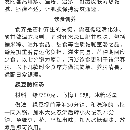
发的暑热痱疹、痤疮、湿疹，舒缓皮肤闷热黏
腻、瘙痒不适，让肌肤保持清爽通透。
饮食调养
食养是芒种养生的关键，需遵循轻清化浊、
酸甘敛津的原则，同时还需忌口肥甘厚味，包括
糯米粽、油炸食品、甜食等性质黏腻壅滞之品，
避免加重脾胃运化负担、滋生内湿。芒种期间应
少食，以七分饱为原则，清淡饮食更利于祛湿养
脾。以下几款时令食疗方做法简单、养脾清暑，
适配日常调理。
绿豆酸梅汤
材料：绿豆50克，乌梅3~5颗，冰糖适量
做法：绿豆提前浸泡30分钟，和洗净的乌梅
一同入锅，加水大火煮沸后转小火慢煮20分
钟，至绿豆开花、乌梅出味，加入冰糖调味，放
凉后即可饮用。