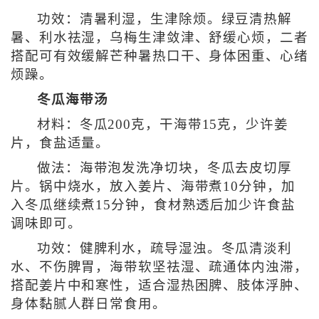
功效：清暑利湿，生津除烦。绿豆清热解
暑、利水祛湿，乌梅生津敛津、舒缓心烦，二者
搭配可有效缓解芒种暑热口干、身体困重、心绪
烦躁。
冬瓜海带汤
材料：冬瓜200克，干海带15克，少许姜
片，食盐适量。
做法：海带泡发洗净切块，冬瓜去皮切厚
片。锅中烧水，放入姜片、海带煮10分钟，加
入冬瓜继续煮15分钟，食材熟透后加少许食盐
调味即可。
功效：健脾利水，疏导湿浊。冬瓜清淡利
水、不伤脾胃，海带软坚祛湿、疏通体内浊滞，
搭配姜片中和寒性，适合湿热困脾、肢体浮肿、
身体黏腻人群日常食用。