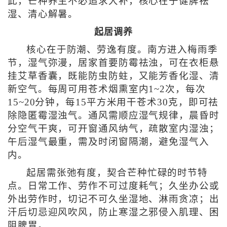
此，芒种养生不必追求大补，核心在于健脾祛
湿、清心解暑。
起居调养
核心在于防潮、劳逸有度。南方进入梅雨季
节，湿气弥漫，居家首要防霉祛浊，可在衣柜悬
挂艾草香囊，既能防虫防蛀，又能芳香化湿、清
新空气。每周可用苍术烟熏室内1~2次，每次
15~20分钟，每15平方米用干苍术30克，即可祛
除隐匿霉湿浊气。通风需顺应湿气规律，晨昏时
分空气干爽，可开窗通风纳气，疏散室内湿浊；
午后湿气最重，需及时闭窗隔潮，避免湿气入
内。
起居需张弛有度，契合芒种忙碌的时节特
点。日常工作、劳作不可过度耗气；久坐办公或
外出劳作时，切记不可久坐湿地、淋雨贪凉；出
汗后切忌迎风吹风，防止寒湿之邪侵入肌理、困
阻脾胃。