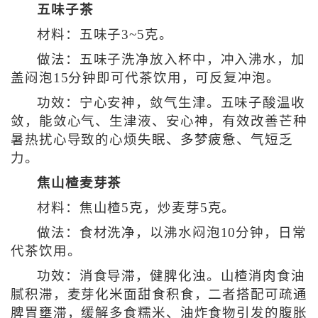
五味子茶
材料：五味子3~5克。
做法：五味子洗净放入杯中，冲入沸水，加
盖闷泡15分钟即可代茶饮用，可反复冲泡。
功效：宁心安神，敛气生津。五味子酸温收
敛，能敛心气、生津液、安心神，有效改善芒种
暑热扰心导致的心烦失眠、多梦疲惫、气短乏
力。
焦山楂麦芽茶
材料：焦山楂5克，炒麦芽5克。
做法：食材洗净，以沸水闷泡10分钟，日常
代茶饮用。
功效：消食导滞，健脾化浊。山楂消肉食油
腻积滞，麦芽化米面甜食积食，二者搭配可疏通
脾胃壅滞，缓解多食糯米、油炸食物引发的腹胀