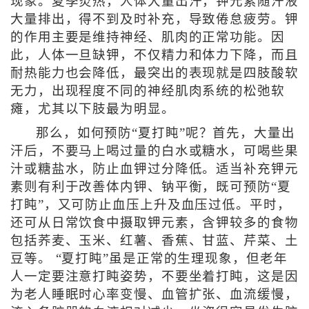
现象。夏季炎热，人体大量出汗，钾元素随汗液
大量排出，得不到及时补充，导致倦怠疲劳。钾
的作用主要是维持神经、肌肉的正常功能。因
此，人体一旦缺钾，不仅精力和体力下降，而且
耐热能力也会降低，最突出的表现就是四肢酸软
无力，出现程度不同的神经肌肉系统的松弛软
瘫，尤其以下肢最为明显。
那么，如何预防“夏打盹”呢？首先，大量出
汗后，不要马上喝过量的白水或糖水，可喝些果
汁或糖盐水，防止血钾过分降低。适当补充钾元
素则有利于改善体内钾、钠平衡，既可预防“夏
打盹”，又可防止血压上升及血压过低。平时，
还可从日常饮食中摄取钾元素，含钾较多的食物
包括荞麦、玉米、红薯、香蕉、甘蓝、芹菜、土
豆等。 “夏打盹”虽是正常的生理现象，但老年
人一定要注意打盹姿势，不要坐着打盹，这是因
为老人睡眠时心率变慢、血管扩张、血流缓慢，