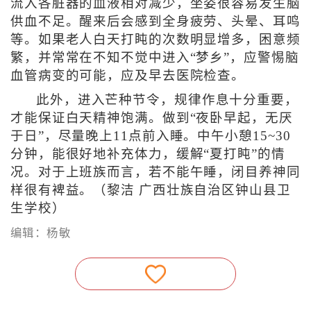
流入各脏器的血液相对减少，坐姿很容易发生脑
供血不足。醒来后会感到全身疲劳、头晕、耳鸣
等。如果老人白天打盹的次数明显增多，困意频
繁，并常常在不知不觉中进入“梦乡”，应警惕脑
血管病变的可能，应及早去医院检查。
此外，进入芒种节令，规律作息十分重要，
才能保证白天精神饱满。做到“夜卧早起，无厌
于日”，尽量晚上11点前入睡。中午小憩15~30
分钟，能很好地补充体力，缓解“夏打盹”的情
况。对于上班族而言，若不能午睡，闭目养神同
样很有裨益。（黎洁 广西壮族自治区钟山县卫
生学校）
编辑：杨敏