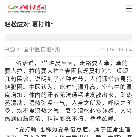
轻松应对“夏打盹”
来源:中国中医药报8版
2026-06-04
俗话说，“芒种夏至天，走路要人牵；牵的
要人拉，拉的要人推”“春困秋乏夏打盹”。短短
几句民谚，说明到了芒种时节，人们通常容易犯
懒犯困。中医认为，此时气温升高，空气中的湿
度增加，体内的汗液无法通畅地发散出来，即热
蒸湿动，湿热弥漫空气，人身之所及，呼吸之所
受，均不离湿热之气，暑令湿盛必多兼感，人会
感到四肢困倦、精神萎靡不振、昏昏欲睡。
“夏打盹”也称为夏季倦怠症，属于正常生理