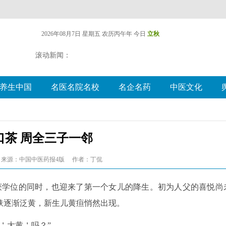
2026年08月7日 星期五
农历丙午年 今日
立秋
滚动新闻：
养生中国
名医名院名校
名企名药
中医文化
口茶 周全三子一邻
来源：中国中医药报4版
作者：丁侃
收获学位的同时，也迎来了第一个女儿的降生。初为人父的喜悦尚
肤逐渐泛黄，新生儿黄疸悄然出现。
＇大黄＇吗？”