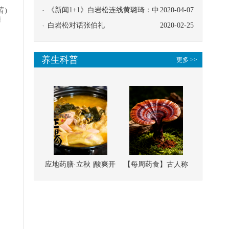
茜)
协同
《新闻1+1》白岩松连线黄璐琦：中
2020-04-07
明
医救治的临床效果
白岩松对话张伯礼
2020-02-25
养生科普
更多 >>
应地药膳·立秋 |酸爽开
【每周药食】古人称
胃，一口入魂！喝下
它为“仙草”，滋补强
这碗汤，滋阴润燥、
壮、培本固元
清热降火