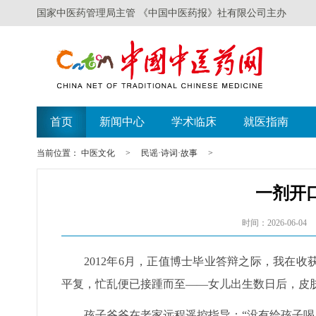
国家中医药管理局主管 《中国中医药报》社有限公司主办
首页
新闻中心
学术临床
就医指南
当前位置：
中医文化
>
民谣·诗词·故事
>
一剂开
时间：2026-06-04
2012年6月，正值博士毕业答辩之际，我在
平复，忙乱便已接踵而至——女儿出生数日后，皮
孩子爷爷在老家远程遥控指导：“没有给孩子喝