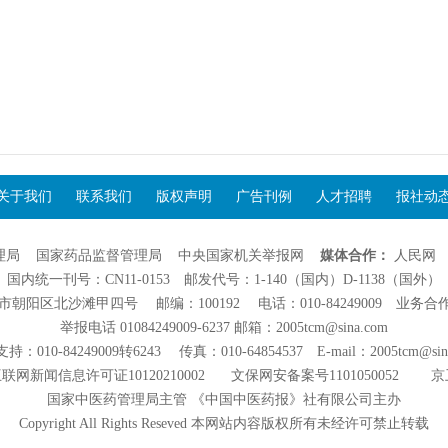
关于我们
联系我们
版权声明
广告刊例
人才招聘
报社动
理局
国家药品监督管理局
中央国家机关举报网
媒体合作：
人民网
国内统一刊号：CN11-0153 邮发代号：1-140（国内）D-1138（国外）
阳区北沙滩甲四号 邮编：100192 电话：010-84249009 业务合作：01
举报电话 01084249009-6237 邮箱：2005tcm@sina.com
：010-84249009转6243 传真：010-64854537 E-mail：2005tcm@sin
联网新闻信息许可证10120210002
文保网安备案号1101050052
京
国家中医药管理局主管 《中国中医药报》社有限公司主办
Copyright All Rights Reseved 本网站内容版权所有未经许可禁止转载