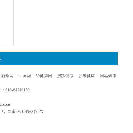
态
新华网
中国网
39健康网
搜狐健康
新浪健康
网易健康
0-84249139
a.com
卫计网审[2015]第2493号