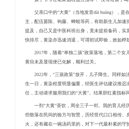
父亲口中的“大黄”（当地发音dài huáng
主，配伍茵陈、钩藤、蝉蜕等药，有助新生儿加速
提及，自己又是中医科班出身，竟未提前备药，实
快排尽，黄染亦迅速消退，可谓初试即验，效如桴
2017年，随着“单独二孩”政策落地，第二个
黄疸未及显现便已化解，顺利过关。
2022年，“三孩政策”放开，儿子降生。同
生一日，黄染程度明显偏重，经医生评估建议推迟出
任，主动请求服用我们的“大黄”。结果胆红素指标
一剂“大黄”茶饮，周全三子一邻。我的育儿经
些散落在民间的验方与智慧，历经世代口口相传、
火，还有藏在一碗汤药里的，对下一代最朴素的守