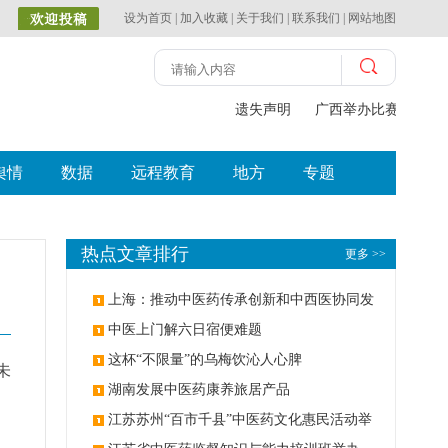
设为首页
|
加入收藏
|
关于我们
|
联系我们
|
网站地图
遗失声明
广西举办比赛探索中
舆情
数据
远程教育
地方
专题
热点文章排行
更多 >>
上海：推动中医药传承创新和中西医协同发
展
中医上门解六日宿便难题
这杯“不限量”的乌梅饮沁人心脾
未
湖南发展中医药康养旅居产品
江苏苏州“百市千县”中医药文化惠民活动举