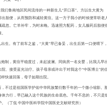
），是在我们鲁南地区民间流传的一种新生儿“开口茶”。方以生大黄为
排出胎便，从而预防和减轻黄疸。这一方子我小的时候便常听老
属疏忽。亡羊补牢，为时未晚。迅速照方配药，女儿服药后胎便
鼓。
女儿出生。有了前车之鉴，“大黄”早已备妥，出生后第一口便喂下
样如法炮制，黄疸平稳度过，未起波澜。同病房一名女婴，比我儿早
院、接受蓝光治疗。孩子母亲或许出于对我这个“中医博士”的
同样快速回落，母子如期出院。
历，不过是祖国医学护佑中华民族繁衍数千年的一个微小缩影。
身体力行，早已融入这个民族的生命底色。千年不息的，不只是
护。（
丁侃 中国中医科学院中国医史文献研究所
）