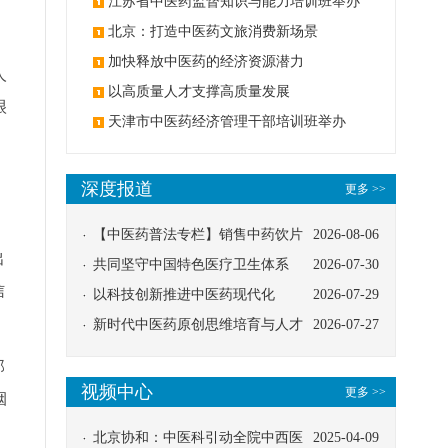
办
江苏省中医药监督知识与能力培训班举办
北京：打造中医药文旅消费新场景
加快释放中医药的经济资源潜力
人
以高质量人才支撑高质量发展
很
天津市中医药经济管理干部培训班举办
，
深度报道
更多 >>
【中医药普法专栏】销售中药饮片
2026-08-06
出
应告知煎服方法及注意事项
共同坚守中国特色医疗卫生体系
2026-07-30
信
以科技创新推进中医药现代化
2026-07-29
新时代中医药原创思维培育与人才
2026-07-27
发展路径探索
那
视频中心
更多 >>
烟
北京协和：中医科引动全院中西医
2025-04-09