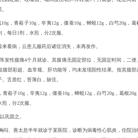
弦。
g，青葙子10g，辛夷12g，僵蚕10g，蝉蜕12g，白芍20g，葛
15剂，每日1剂，水煎，分2次服。
其母来看病，云患儿服药后诸症消失，未再发作。
。因阵发性腹痛4个月就诊。其腹痛无固定部位，无固定时间，二便
括腹部彩超、血常规、肝功能等，均未发现阳性结果。按其腹部
子。舌质红，苔薄白，脉弦。
葙子10g，辛夷12g，僵蚕10g，蝉蜕12g，白芍20g，葛根20g
，水煎，分2次服。
剂以巩固之。
。因胸闷、善太息半年就诊于某医院，诊断为病毒性心肌炎，住院治