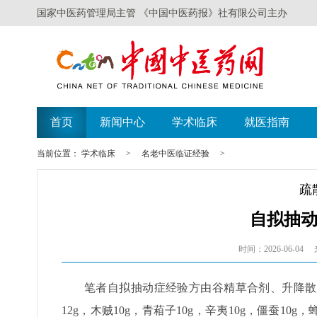
国家中医药管理局主管 《中国中医药报》社有限公司主办
首页
新闻中心
学术临床
就医指南
当前位置：
学术临床
>
名老中医临证经验
>
疏
自拟抽
时间：2026-06-04
笔者自拟抽动症经验方由谷精草合剂、升降散
12g，木贼10g，青葙子10g，辛夷10g，僵蚕10g，