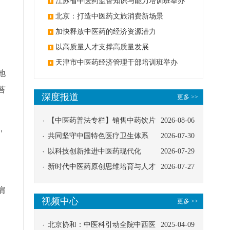
办
江苏省中医药监督知识与能力培训班举办
、
北京：打造中医药文旅消费新场景
加快释放中医药的经济资源潜力
以高质量人才支撑高质量发展
天津市中医药经济管理干部培训班举办
地
苔
深度报道
更多 >>
【中医药普法专栏】销售中药饮片
2026-08-06
，
应告知煎服方法及注意事项
共同坚守中国特色医疗卫生体系
2026-07-30
以科技创新推进中医药现代化
2026-07-29
新时代中医药原创思维培育与人才
2026-07-27
发展路径探索
肩
视频中心
更多 >>
北京协和：中医科引动全院中西医
2025-04-09
，