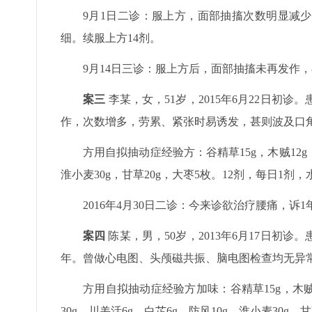
9月1日二诊：服上方，面部抽搐次数明显减
细。续服上方14剂。
9月14日三诊：服上方后，面部抽搐未再发作
案三
李某，女，51岁，2015年6月22日初
作，次数增多，劳累、紧张时易诱发，甚则波及口
方用自拟抽动症经验方：谷精草15g，木贼12g，青
淮小麦30g，甘草20g，大枣5枚。12剂，每日1剂
2016年4月30日二诊：今来诊欲治疗腰痛，
案四
陈某，男，50岁，2013年6月17日初
年。曾做心电图、头颅磁共振、脑电图检查均无异
方用自拟抽动症经验方加味：谷精草15g，木贼12
30g，川羌活6g，白芷6g，防风10g，淮小麦30g