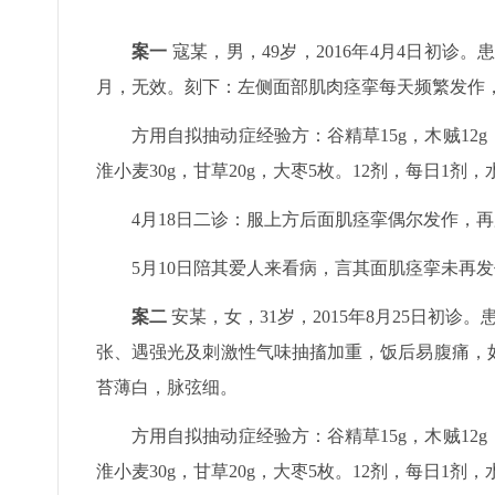
案一
寇某，男，49岁，2016年4月4日初诊
月，无效。刻下：左侧面部肌肉痉挛每天频繁发作
方用自拟抽动症经验方：谷精草15g，木贼12g，青
淮小麦30g，甘草20g，大枣5枚。12剂，每日1剂
4月18日二诊：服上方后面肌痉挛偶尔发作，再
5月10日陪其爱人来看病，言其面肌痉挛未再
案二
安某，女，31岁，2015年8月25日初
张、遇强光及刺激性气味抽搐加重，饭后易腹痛，
苔薄白，脉弦细。
方用自拟抽动症经验方：谷精草15g，木贼12g，青
淮小麦30g，甘草20g，大枣5枚。12剂，每日1剂