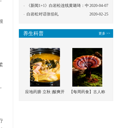
协同
《新闻1+1》白岩松连线黄璐琦：中
2020-04-07
医救治的临床效果
白岩松对话张伯礼
2020-02-25
根
养生科普
更多 >>
、
柔
，
应地药膳·立秋 |酸爽开
【每周药食】古人称
胃，一口入魂！喝下
它为“仙草”，滋补强
这碗汤，滋阴润燥、
壮、培本固元
清热降火
疗