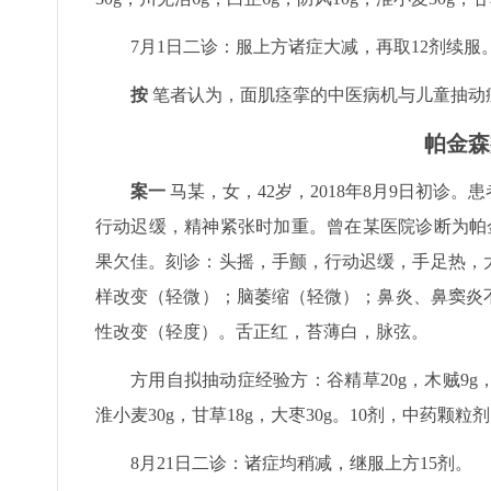
7月1日二诊：服上方诸症大减，再取12剂续服
按
笔者认为，面肌痉挛的中医病机与儿童抽动
帕金森
案一
马某，女，42岁，2018年8月9日初诊
行动迟缓，精神紧张时加重。曾在某医院诊断为帕
果欠佳。刻诊：头摇，手颤，行动迟缓，手足热，
样改变（轻微）；脑萎缩（轻微）；鼻炎、鼻窦炎不除外
性改变（轻度）。舌正红，苔薄白，脉弦。
方用自拟抽动症经验方：谷精草20g，木贼9g，青葙
淮小麦30g，甘草18g，大枣30g。10剂，中药颗
8月21日二诊：诸症均稍减，继服上方15剂。