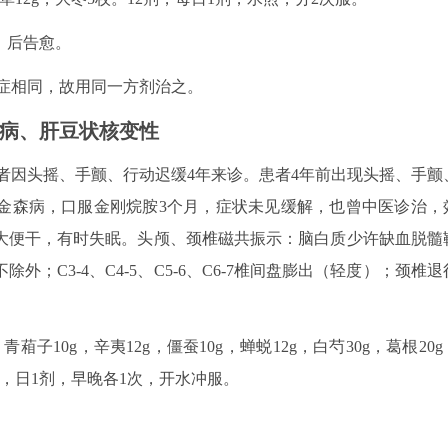
。后告愈。
症相同，故用同一方剂治之。
病、肝豆状核变性
。患者因头摇、手颤、行动迟缓4年来诊。患者4年前出现头摇、手颤
金森病，口服金刚烷胺3个月，症状未见缓解，也曾中医诊治，
大便干，有时失眠。头颅、颈椎磁共振示：脑白质少许缺血脱髓
；C3-4、C4-5、C5-6、C6-7椎间盘膨出（轻度）；颈椎退
子10g，辛夷12g，僵蚕10g，蝉蜕12g，白芍30g，葛根20g
粒剂，日1剂，早晚各1次，开水冲服。