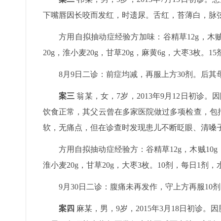
下嘴唇因长咬而发红，时遗尿。舌红，苔薄白，脉
方用自拟抽动症经验方加味：谷精草12g，木贼10
20g，淮小麦20g，甘草20g，麻黄6g，大枣3枚。
8月9日二诊：前症均减，再服上方30剂。后
案三
翁某，女，7岁，2013年9月12日初诊
饮食正常，其父云曾在多家医院做过多项检查，包
软，无痛点，但在诊查时发现患儿不断眨眼、清嗓
方用自拟抽动症经验方：谷精草12g，木贼10g，青
淮小麦20g，甘草20g，大枣3枚。10剂，每日1剂
9月30日二诊：腹痛未再发作，守上方再服10
案四
麻某，男，9岁，2015年3月18日初诊