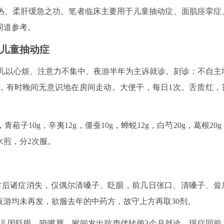
热、柔肝缓急之功。笔者临床主要用于儿童抽动症、面肌痉挛症
同道参考。
儿童抽动症
。患儿以心烦、注意力不集中、夜游半年为主诉就诊。刻诊：不自主
，有时晚间无意识地在房间走动。大便干，每日1次。舌质红，
葙子10g，辛夷12g，僵蚕10g，蝉蜕12g，白芍20g，葛根20g
，水煎，分2次服。
年服上方后诸症消失，仅偶尔清嗓子、眨眼，前几日张口、清嗓子、耸
游均未再发，欲服去年的中药方，故守上方再取30剂。
。患儿因眨眼、咬嘴唇、喉间发出吭声伴转颈3个月就诊。现症同前