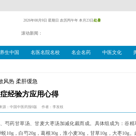
2026年08月9日 星期日
农历丙午年 本月23日
处暑
滚动新闻：
养生中国
名医名院名校
名企名药
中医文化
散风热 柔肝缓急
动症经验方应用心得
来源：中国中医药报6版
作者：李发枝
、芍药甘草汤、甘麦大枣汤加减化裁而成。具体组成为：谷精
蝉蜕10g，白芍20g，葛根30g，淮小麦30g，甘草10g，大枣10g。