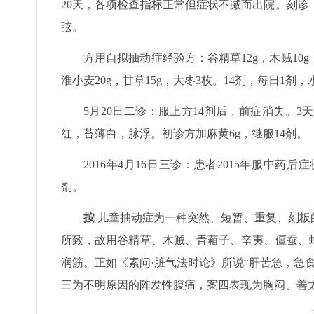
20天，各项检查指标正常但症状不减而出院。刻
弦。
方用自拟抽动症经验方：谷精草12g，木贼10g，青
淮小麦20g，甘草15g，大枣3枚。14剂，每日1剂
5月20日二诊：服上方14剂后，前症消失。
红，苔薄白，脉浮。初诊方加麻黄6g，继服14剂。
2016年4月16日三诊：患者2015年服中
剂。
按
儿童抽动症为一种突然、短暂、重复、刻板
所致，故用谷精草、木贼、青葙子、辛夷、僵蚕、
润筋。正如《素问·脏气法时论》所说“肝苦急，急
三为不明原因的阵发性腹痛，案四表现为胸闷、善