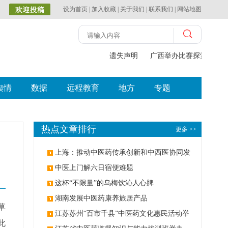
设为首页
|
加入收藏
|
关于我们
|
联系我们
|
网站地图
遗失声明
广西举办比赛探索中（壮
舆情
数据
远程教育
地方
专题
热点文章排行
更多 >>
上海：推动中医药传承创新和中西医协同发
展
中医上门解六日宿便难题
这杯“不限量”的乌梅饮沁人心脾
湖南发展中医药康养旅居产品
草
江苏苏州“百市千县”中医药文化惠民活动举
此