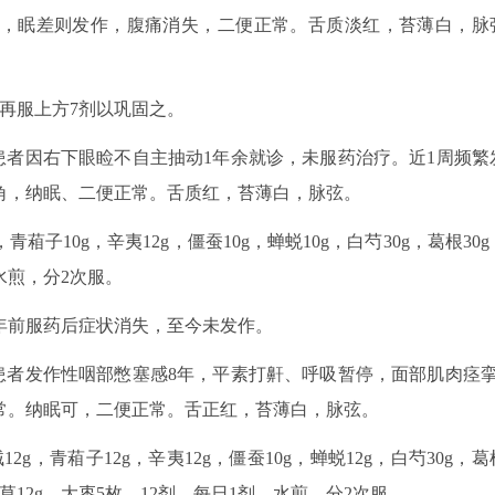
少，眠差则发作，腹痛消失，二便正常。舌质淡红，苔薄白，脉
，再服上方7剂以巩固之。
诊。患者因右下眼睑不自主抽动1年余就诊，未服药治疗。近1周频繁
角，纳眠、二便正常。舌质红，苔薄白，脉弦。
葙子10g，辛夷12g，僵蚕10g，蝉蜕10g，白芍30g，葛根30g
，水煎，分2次服。
诉1年前服药后症状消失，至今未发作。
诊。患者发作性咽部憋塞感8年，平素打鼾、呼吸暂停，面部肌肉痉挛
常。纳眠可，二便正常。舌正红，苔薄白，脉弦。
g，青葙子12g，辛夷12g，僵蚕10g，蝉蜕12g，白芍30g，葛
，甘草12g，大枣5枚。12剂，每日1剂，水煎，分2次服。