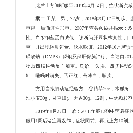
此后上方间断服至2019年4月14日，症状渐次
案二
田某，男，32岁，2018年9月17日初诊
重视，后渐进性加重。2007年查头颅磁共振示：
性、血浆铜蓝蛋白减低。诊断为肝豆状核变性，口
重，并出现轻度进食、饮水呛咳。2012年10月
磺酸钠（DMPS）驱铜及保肝保脑治疗。自述自201
物后四肢抖动反而加重。刻诊：头摇、四肢抖动5
轻，睡眠时消失。舌正红，苔薄白，脉弦。
方用自拟抽动症经验方：谷精草20g，木贼9g，青葙
淮小麦30g，甘草18g，大枣30g。12剂，中药颗
2019年8月27日二诊：2018年服12剂
服用1周后诸症再发作，症状同前。再服上方10剂。