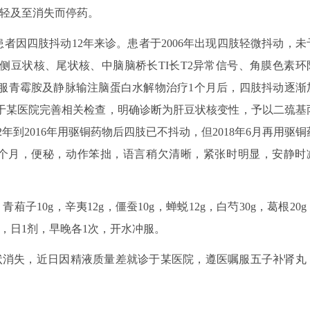
减轻及至消失而停药。
。患者因四肢抖动12年来诊。患者于2006年出现四肢轻微抖动，未
双侧豆状核、尾状核、中脑脑桥长TI长T2异常信号、角膜色素环
服青霉胺及静脉输注脑蛋白水解物治疗1个月后，四肢抖动逐渐
就诊于某医院完善相关检查，明确诊断为肝豆状核变性，予以二巯基
2年到2016年用驱铜药物后四肢已不抖动，但2018年6月再用驱铜
个月，便秘，动作笨拙，语言稍欠清晰，紧张时明显，安静时
子10g，辛夷12g，僵蚕10g，蝉蜕12g，白芍30g，葛根20g
粒剂，日1剂，早晚各1次，开水冲服。
中药后症状消失，近日因精液质量差就诊于某医院，遵医嘱服五子补肾丸