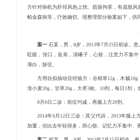
方针对病机为肝经风热上扰、筋脉拘挛，有疏散风
帕金森病等，疗效确切。现整理部分验案如下，供
案一
石某，男，8岁，2013年7月25日初诊
眨眼，张口，耸肩，清嗓子，心烦，注意力不集中
薄白，脉弦。
方用自拟抽动症经验方：谷精草12g，木贼10g，青
淮小麦20g，甘草20g，大枣3枚。10剂，每日1剂
8月6日二诊：前症均减，再服上方20剂。
2014年6月12日三诊：其父代诉，2013
加重，但比去年轻得多，而心烦、记忆力不集中、夜
案二
祁某，男，9岁，2013年7月15日初诊