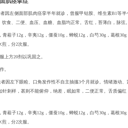
面肌痉挛症
。患者因左侧面部肌肉痉挛半年就诊，曾服甲钴胺、维生素B1等半
，饮食、二便、血压、血糖、血脂均正常。舌红，苔薄白，脉弦
葙子12g，辛夷12g，僵蚕10g，蝉蜕12g，白芍30g，葛根30g
，水煎，分2次服。
服上方20剂以巩固之。
发作。
诊。患者因左下眼睑、口角发作性不自主抽搐3个月就诊。情绪激动、
如针刺样，甚则不能俯仰，纳差，眠如常，二便正常。舌质偏红
葙子12g，辛夷12g，僵蚕10g，蝉蜕12g，白芍30g，葛根30g
，水煎，分2次服。