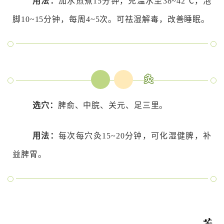
用法：
加水煎煮15分钟，兑温水至38~42℃，泡
脚10~15分钟，每周4~5次。可祛湿解毒，改善睡眠。
艾
灸
选穴：
脾俞、中脘、关元、足三里。
用法：
每次每穴灸15~20分钟，可化湿健脾，补
益脾胃。