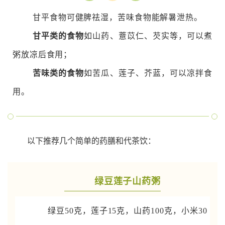
甘平食物可健脾祛湿，苦味食物能解暑泄热。
甘平类的食物
如山药、薏苡仁、芡实等，可以煮
粥放凉后食用；
苦味类的食物
如苦瓜、莲子、芥蓝，可以凉拌食
用。
以下推荐几个简单的药膳和代茶饮：
绿豆莲子山药粥
绿豆50克，莲子15克，山药100克，小米30