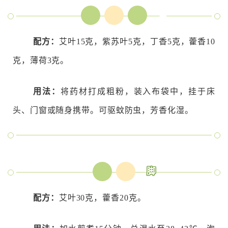
佩
香
囊
配方：
艾叶15克，紫苏叶5克，丁香5克，藿香10
克，薄荷3克。
用法：
将药材打成粗粉，装入布袋中，挂于床
头、门窗或随身携带。可驱蚊防虫，芳香化湿。
泡
脚
配方：
艾叶30克，藿香20克。