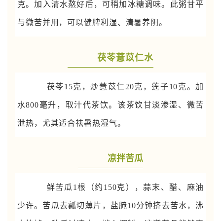
克。加入清水熬好后，可稍加冰糖调味。此粥甘平
与微苦并用，可以健脾利湿、清暑养阴。
茯苓薏苡仁水
茯苓15克，炒薏苡仁20克，莲子10克。加
水800毫升，取汁代茶饮。该茶饮甘淡渗湿、微苦
泄热，尤其适合祛暑热湿气。
凉拌苦瓜
鲜苦瓜1根（约150克），蒜末、醋、麻油
少许。苦瓜去瓤切薄片，盐腌10分钟挤去苦水，沸