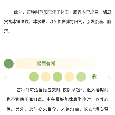
此外，芒种时节阳气浮于
体表，肠胃内里虚寒，
切忌
贪食冰镇冷饮、冰水果
，以免损伤脾胃阳气，引发腹痛、腹
泻。
起居有常
0
2
睡
好
子
午
觉
芒种时可适当顺应天时“夜卧早起”，但
入睡时间
也不宜晚于晚11点
。
中午最好能休息半小时
，以养心
神。另外，此时心火当令，人易烦躁，故要“清心斋