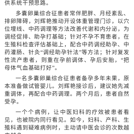
供系统干预思路。
多囊卵巢综合征患者常伴肥胖、月经紊乱、
排卵障碍，刘辉艳推动开设体重管理门诊，以穴
位埋线、中药调理等方法改善代谢和内分泌，为
调经促排、助孕打基础；针对不孕不育患者，在
生殖科检查评估基础上，配合中药调经助孕、中
药灌肠、针灸“调经助孕针法”等方法；针对复发
性流产患者，则重在孕前调体、孕后安胎，“把
母体气血基础打好”。
一名多囊卵巢综合征患者备孕多年未果，原
本准备做试管婴儿。刘辉艳接诊后，建议她先减
重调体，再配合中药调理。两个月后，患者自然
受孕。
一个个病例，让中医妇科的疗效被患者看
见，也被院内同行看见。如今，妇科、产科、生
殖科遇到疑难病例时，主动请中医会诊的次数越