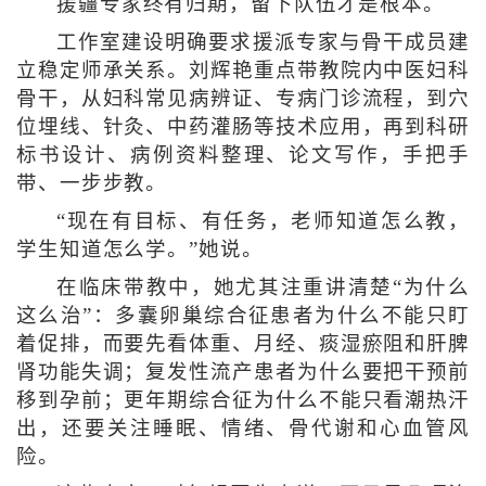
援疆专家终有归期，留下队伍才是根本。
工作室建设明确要求援派专家与骨干成员建
立稳定师承关系。刘辉艳重点带教院内中医妇科
骨干，从妇科常见病辨证、专病门诊流程，到穴
位埋线、针灸、中药灌肠等技术应用，再到科研
标书设计、病例资料整理、论文写作，手把手
带、一步步教。
“现在有目标、有任务，老师知道怎么教，
学生知道怎么学。”她说。
在临床带教中，她尤其注重讲清楚“为什么
这么治”：多囊卵巢综合征患者为什么不能只盯
着促排，而要先看体重、月经、痰湿瘀阻和肝脾
肾功能失调；复发性流产患者为什么要把干预前
移到孕前；更年期综合征为什么不能只看潮热汗
出，还要关注睡眠、情绪、骨代谢和心血管风
险。