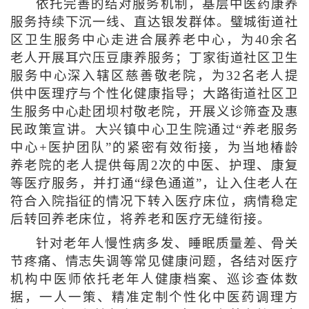
依托完善的结对服务机制，基层中医药康养
服务持续下沉一线、直达银发群体。璧城街道社
区卫生服务中心走进合展养老中心，为40余名
老人开展耳穴压豆康养服务；丁家街道社区卫生
服务中心深入辖区慈善敬老院，为32名老人提
供中医理疗与个性化健康指导；大路街道社区卫
生服务中心赴团坝村敬老院，开展义诊筛查及惠
民政策宣讲。大兴镇中心卫生院通过“养老服务
中心+医护团队”的紧密有效衔接，为当地椿龄
养老院的老人提供每周2次的中医、护理、康复
等医疗服务，并打通“绿色通道”，让入住老人在
符合入院指征的情况下转入医疗床位，病情稳定
后转回养老床位，将养老和医疗无缝衔接。
针对老年人慢性病多发、睡眠质量差、骨关
节疼痛、情志失调等常见健康问题，各结对医疗
机构中医师依托老年人健康档案、巡诊查体数
据，一人一策、精准定制个性化中医药调理方