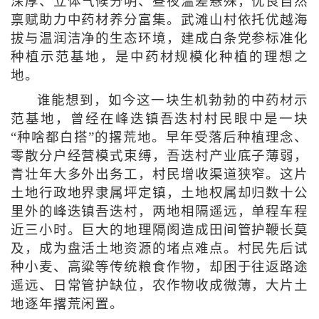
深厚、立体气候分明、昼夜温差悬殊，优良自然
禀赋助力中药材养分富集。武滩山村依托优越海
拔与温润洁净的生态环境，建成白条党参标准化
种植示范基地，是中药材规模化种植的理想之
地。
谁能想到，如今这一块生机勃勃的中药材示
范基地，曾经在峰迭镇吾迭村村民眼中是一块
“种啥都白搭”的撂荒地。早年受落后种植理念、
零散分户经营模式束缚，吾迭村产业底子薄弱，
青壮年大多外出务工，村民增收渠道狭窄。这片
土地行政地界隶属坪定镇，土地权属却归数十公
里外的峰迭镇吾迭村，两地相隔遥远，单程车程
近三小时。巨大的地理隔阂造成田间管护鞭长莫
及，成为盘活土地资源的堵点难点。村民先后试
种小麦、高粱等传统粮食作物，却困于往返路途
遥远、日常管护缺位，农作物收成微薄，大片土
地逐年撂荒闲置。