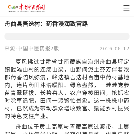
舟曲县吾迭村：药香浸润致富路
来源:中国中医药报2版
2026-06-12
夏风拂过甘肃省甘南藏族自治州舟曲县坪定
镇武滩山村的连绵山梁，山野间泥土芬芳伴着浓
郁药香随风弥漫，峰迭镇吾迭村百亩中药材基地
内，连片药田沐浴暖阳、绿意盎然，一畦畦党参
苗青翠挺拔、长势喜人，农户穿梭田间，抢抓农
时除草追肥，田间一派繁忙景象。这一株株中药
材，已然成为带动群众增收致富、赋能乡村振兴
的特色支柱产业。
舟曲位于黄土高原与青藏高原过渡带，土层