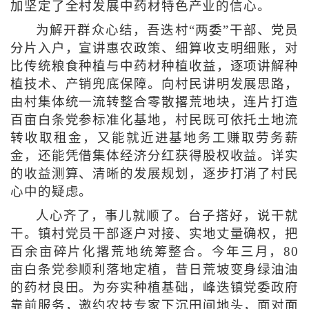
加坚定了全村发展中药材特色产业的信心。
为解开群众心结，吾迭村“两委”干部、党员
分片入户，宣讲惠农政策、细算收支明细账，对
比传统粮食种植与中药材种植收益，逐项讲解种
植技术、产销兜底保障。向村民讲明发展思路，
由村集体统一流转整合零散撂荒地块，连片打造
百亩白条党参标准化基地，村民既可依托土地流
转收取租金，又能就近进基地务工赚取劳务薪
金，还能凭借集体经济分红获得股权收益。详实
的收益测算、清晰的发展规划，逐步打消了村民
心中的疑虑。
人心齐了，事儿就顺了。台子搭好，说干就
干。镇村党员干部逐户对接、实地丈量确权，把
百余亩碎片化撂荒地统筹整合。今年三月，80
亩白条党参顺利落地定植，昔日荒坡变身绿油油
的药材良田。为夯实种植基础，峰迭镇党委政府
靠前服务，邀约农技专家下沉田间地头，面对面