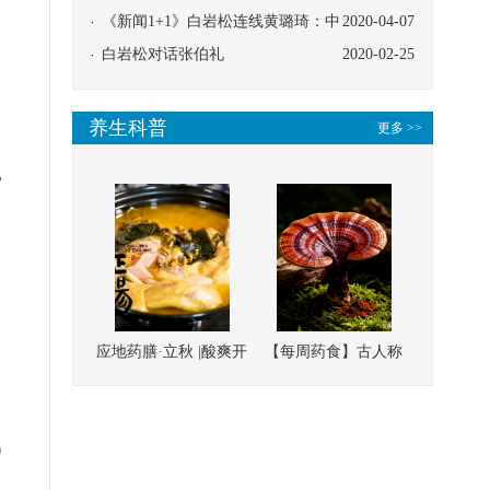
协同
《新闻1+1》白岩松连线黄璐琦：中
2020-04-07
医救治的临床效果
白岩松对话张伯礼
2020-02-25
养生科普
更多 >>
，
应地药膳·立秋 |酸爽开
【每周药食】古人称
胃，一口入魂！喝下
它为“仙草”，滋补强
这碗汤，滋阴润燥、
壮、培本固元
清热降火
）