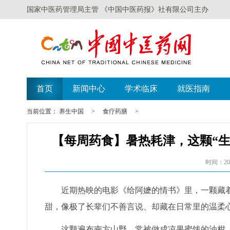
国家中医药管理局主管 《中国中医药报》社有限公司主办
首页
新闻中心
学术临床
就医指南
当前位置：
养生中国
>
食疗药膳
>
【每周药食】暑热耗津，这颗“
时间：202
近期热映的电影《给阿嬷的情书》里，一颗藏
甜，像极了长辈们不善言说、却藏在日常里的温柔
这颗遍布南方山野、常被做成凉果蜜饯的油柑