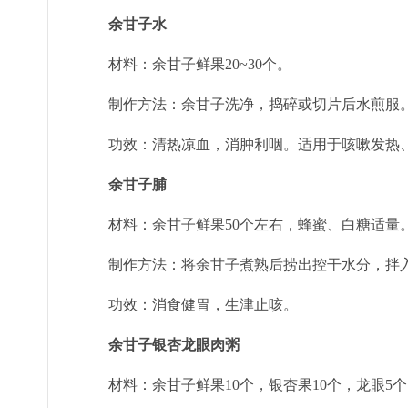
余甘子水
材料：余甘子鲜果20~30个。
制作方法：余甘子洗净，捣碎或切片后水煎服
功效：清热凉血，消肿利咽。适用于咳嗽发热
余甘子脯
材料：余甘子鲜果50个左右，蜂蜜、白糖适量
制作方法：将余甘子煮熟后捞出控干水分，拌
功效：消食健胃，生津止咳。
余甘子银杏龙眼肉粥
材料：余甘子鲜果10个，银杏果10个，龙眼5