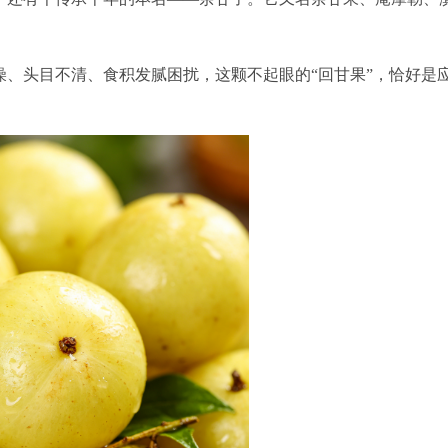
、头目不清、食积发腻困扰，这颗不起眼的“回甘果”，恰好是