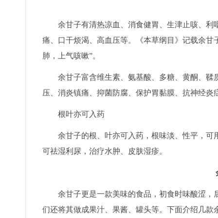
余甘子有清热凉血、消食健胃、生津止咳、利
痛、口干烦渴、高血压等。《本草纲目》记载余甘子
肺，上气咳嗽”。
余甘子富含维生素、氨基酸、多糖、黄酮、鞣
压、消炎镇痛、抑菌防腐、保护胃黏膜、抗神经炎
根叶亦可入药
余甘子的根、叶亦可入药，根味淡、性平，可
可祛湿利尿，治疗水肿、皮肤湿疹。
余甘子更是一款美味的食品，初食时味酸涩，
们还将其做成果汁、果酱、罐头等。下面介绍几款