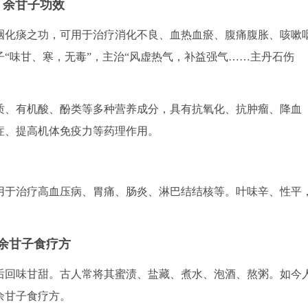
余甘子功效
咽化痰之功，可用于治疗消化不良、血热血瘀、腹痛腹胀、咳嗽
“味甘、寒，无毒”，主治“风虚热气，补益强气……主丹石伤
质、有机酸、酚类等多种营养成分，具有抗氧化、抗肿瘤、降血
症、提高机体免疫力等药理作用。
用于治疗高血压病、胃痛、肠炎、淋巴结结核等。叶味辛、性平
余甘子食疗方
后回味甘甜。古人常将其蜜渍、盐藏、煮水、泡酒、熬粥。如今
余甘子食疗方。