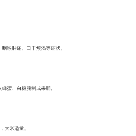
。
、咽喉肿痛、口干烦渴等症状。
。
入蜂蜜、白糖腌制成果脯。
个，大米适量。