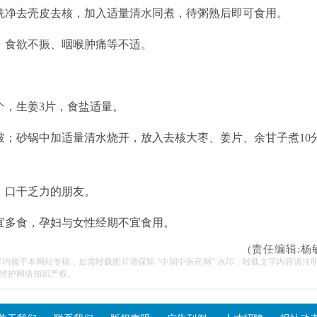
洗净去壳皮去核，加入适量清水同煮，待粥熟后即可食用。
、食欲不振、咽喉肿痛等不适。
3个，生姜3片，食盐适量。
破；砂锅中加适量清水烧开，放入去核大枣、姜片、余甘子煮10
、口干乏力的朋友。
宜多食，孕妇与女性经期不宜食用。
(责任编辑:杨
容均属于本网站专稿，如需转载图片请保留 “中国中医药网” 水印，转载文字内容请注
维护网络知识产权。