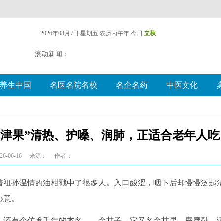
2026年08月7日 星期五
农历丙午年 今日
立秋
滚动新闻：
养生中国
名医名院名校
名企名药
中医文化
生津果”清热、护嗓、润肺，正适合老年人吃
6-06-16
来源：
作者：
着祖孙温情的油柑戳中了很多人。入口酸涩，咽下后却慢慢泛起
心意。
，还有个传承千年的本名——余甘子。它又名余甘果、庵摩勒、