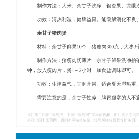
制作方法：大米、余甘子洗净，银杏果、龙眼
功效：清热利湿，健脾益胃。能缓解消化不良
余甘子猪肉煲
材料：余甘子鲜果10个，猪瘦肉300克，大枣
制作方法：猪瘦肉切薄片；余甘子鲜果洗净拍
钟，放入瘦肉片，煲1～2小时，加食盐调味即可。
功效：生津益气，甘润开胃。适合夏天湿热重
需要注意的是，余甘子性凉，脾胃虚寒的人不
凡注明 “中国中医药报、中国中医药网” 字样的视频、图片或文字内
来源中国中医药网，否则本网站将依据《信息网络传播权保护条例》