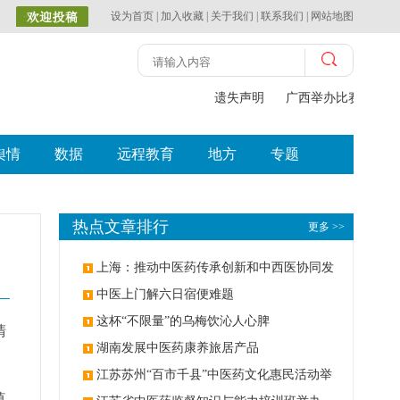
设为首页
|
加入收藏
|
关于我们
|
联系我们
|
网站地图
遗失声明
广西举办比赛探索中
舆情
数据
远程教育
地方
专题
热点文章排行
更多 >>
上海：推动中医药传承创新和中西医协同发
展
中医上门解六日宿便难题
这杯“不限量”的乌梅饮沁人心脾
清
湖南发展中医药康养旅居产品
江苏苏州“百市千县”中医药文化惠民活动举
滇