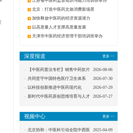
办
江苏省中医药监督知识与能力培训班举办
北京：打造中医药文旅消费新场景
加快释放中医药的经济资源潜力
应
以高质量人才支撑高质量发展
天津市中医药经济管理干部培训班举办
深度报道
更多 >>
【中医药普法专栏】销售中药饮片
2026-08-06
应告知煎服方法及注意事项
共同坚守中国特色医疗卫生体系
2026-07-30
以科技创新推进中医药现代化
2026-07-29
新时代中医药原创思维培育与人才
2026-07-27
发展路径探索
视频中心
更多 >>
北京协和：中医科引动全院中西医
2025-04-09