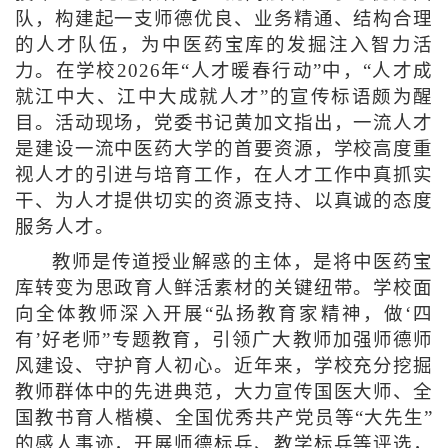
队，构建起一支师德优良、业务精通、结构合理
的人才队伍，为中医药宝库的发掘注入智力活
力。在学校2026年“人才暖春行动”中，“人才成
就江中大、江中大成就人才”的宣传标语颇为醒
目。活动现场，党委书记黄加文指出，一流人才
是建设一流中医药大学的首要资源，学校高度重
视人才的引进与培育工作，在人才工作中真抓实
干、为人才提供切实的资源支持、以真诚的态度
服务人才。
教师是传道授业解惑的主体，是将中医药宝
库转变为思政育人鲜活素材的关键纽带。学校面
向全体教师深入开展“弘扬教育家精神，做‘四
有’好老师”专题教育，引领广大教师加强师德师
风建设、守护育人初心。近年来，学校充分挖掘
教师群体中的先进典范，大力宣传国医大师、全
国教书育人楷模、全国优秀共产党员等“大先生”
的感人事迹，开展师德标兵、教学标兵等评选，