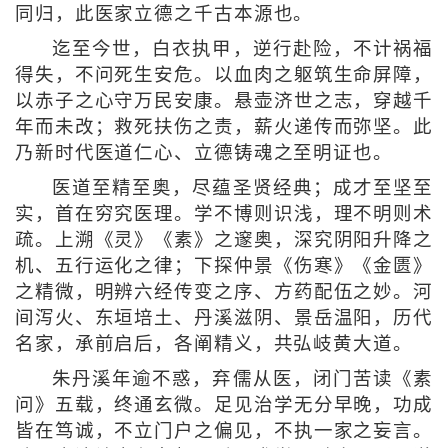
同归，此医家立德之千古本源也。
迄至今世，白衣执甲，逆行赴险，不计祸福
得失，不问死生安危。以血肉之躯筑生命屏障，
以赤子之心守万民安康。悬壶济世之志，穿越千
年而未改；救死扶伤之责，薪火递传而弥坚。此
乃新时代医道仁心、立德铸魂之至明证也。
医道至精至奥，尽蕴圣贤经典；成才至坚至
实，首在穷究医理。学不博则识浅，理不明则术
疏。上溯《灵》《素》之邃奥，深究阴阳升降之
机、五行运化之律；下探仲景《伤寒》《金匮》
之精微，明辨六经传变之序、方药配伍之妙。河
间泻火、东垣培土、丹溪滋阴、景岳温阳，历代
名家，承前启后，各阐精义，共弘岐黄大道。
朱丹溪年逾不惑，弃儒从医，闭门苦读《素
问》五载，终通玄微。足见治学无分早晚，功成
皆在笃诚，不立门户之偏见，不执一家之妄言。