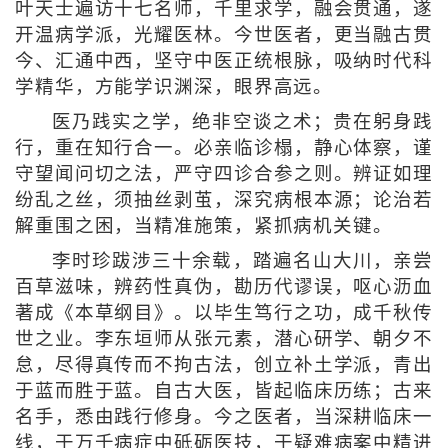
叶天士遍访十七名师，千里求学，融会贯通，遂
开温病学派，光耀医林。今世医者，更当融古贯
今、汇通中西，坚守中医正统根脉，吸纳时代科
学精华，方能学识渊深，眼界高远。
医乃践实之学，绝非空谈之术；贵在躬身践
行，重在知行合一。必亲临诊榻，静心体察，谨
守望闻问切之法，严守四诊合参之则。辨证如理
纷乱之丝，须抽丝剥茧，深究病根本源；论治若
解重围之困，当精准施策，紧抓病机关键。
李时珍跋涉三十余载，踏遍名山大川，亲尝
百草滋味，辨药性真伪，勘历代谬误，呕心沥血
著成《本草纲目》。以毕生笃行之功，成千秋传
世之业。李东垣师从张元素，潜心研学、朝夕不
怠，尽得真传而不拘古法，创立补土学派，青出
于蓝而胜于蓝。自古大医，皆起临床历练；古来
名手，悉由践行修身。今之医者，当深耕临床一
线，于万千病症中砥砺医技，于疑难病案中精进