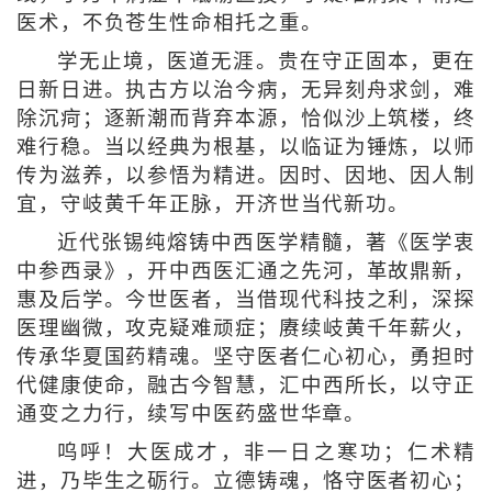
医术，不负苍生性命相托之重。
学无止境，医道无涯。贵在守正固本，更在
日新日进。执古方以治今病，无异刻舟求剑，难
除沉疴；逐新潮而背弃本源，恰似沙上筑楼，终
难行稳。当以经典为根基，以临证为锤炼，以师
传为滋养，以参悟为精进。因时、因地、因人制
宜，守岐黄千年正脉，开济世当代新功。
近代张锡纯熔铸中西医学精髓，著《医学衷
中参西录》，开中西医汇通之先河，革故鼎新，
惠及后学。今世医者，当借现代科技之利，深探
医理幽微，攻克疑难顽症；赓续岐黄千年薪火，
传承华夏国药精魂。坚守医者仁心初心，勇担时
代健康使命，融古今智慧，汇中西所长，以守正
通变之力行，续写中医药盛世华章。
呜呼！大医成才，非一日之寒功；仁术精
进，乃毕生之砺行。立德铸魂，恪守医者初心；