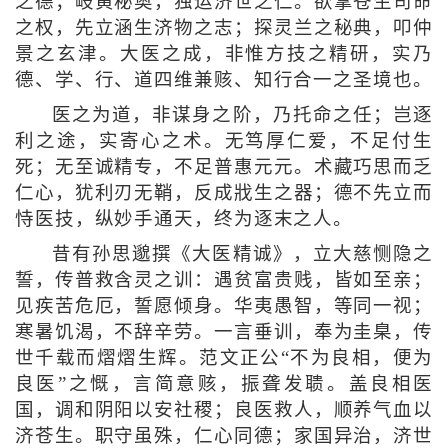
之德；岐黄秘奥，独运济世之仁。欲掌苍生司命
之权，先立涵生济物之志；探灵兰之秘典，叩仲
景之玄津。大医之成，非惟方技之精研，实乃
德、学、行、道四维兼赅、知行合一之圣境也。
医之为道，非谋身之阶，乃托命之任；岂逐
利之途，实寄心之术。无笃厚仁爱，不足付生
死；无至诚精专，不足普惠元元。术藏巧思而乏
仁心，犹利刃无鞘，反成戕生之器；德不先立而
恃医技，纵妙手通天，终为逐末之人。
昔有孙思邈撰《大医精诚》，立大慈恻隐之
誓，传普救含灵之训：遇贫富贵贱，皆如至亲；
见疾苦危厄，誓愿倾身。华夷愚智，等同一视；
寒暑饥渴，不辞辛劳。一言垂训，奉为圭臬，传
世千载而熠熠生辉。范文正公“不为良相，便为
良医”之慨，言简意赅，振聋发聩。盖良相医
国，调和阴阳以安社稷；良医救人，顺养气血以
济苍生。职守虽殊，仁心同德；家国异治，济世