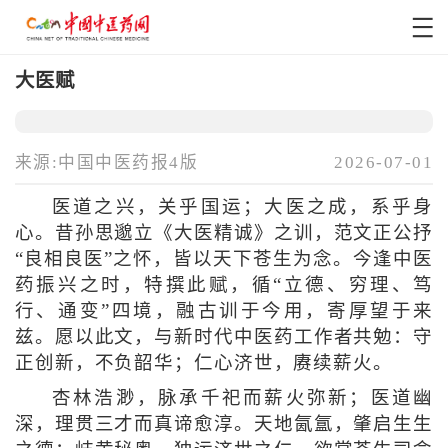
大医赋
来源:中国中医药报4版
2026-07-01
医道之兴，关乎国运；大医之成，系乎身
心。昔孙思邈立《大医精诚》之训，范文正公抒
“良相良医”之怀，皆以天下苍生为念。今逢中医
药振兴之时，特撰此赋，循“立德、穷理、笃
行、通变”四境，融古训于今用，寄厚望于来
兹。愿以此文，与新时代中医药工作者共勉：守
正创新，不负韶华；仁心济世，赓续薪火。
杏林浩渺，脉承千祀而薪火弥新；医道幽
深，理贯三才而真谛愈淳。天地氤氲，肇启生生