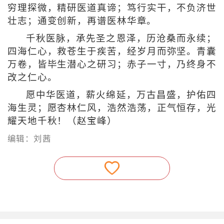
穷理探微，精研医道真谛；笃行实干，不负济世
壮志；通变创新，再谱医林华章。
千秋医脉，承先圣之恩泽，历沧桑而永续；
四海仁心，救苍生于疾苦，经岁月而弥坚。青囊
万卷，皆毕生潜心之研习；赤子一寸，乃终身不
改之仁心。
愿中华医道，薪火绵延，万古昌盛，护佑四
海生灵；愿杏林仁风，浩然浩荡，正气恒存，光
耀天地千秋！（赵宝峰）
编辑：刘茜