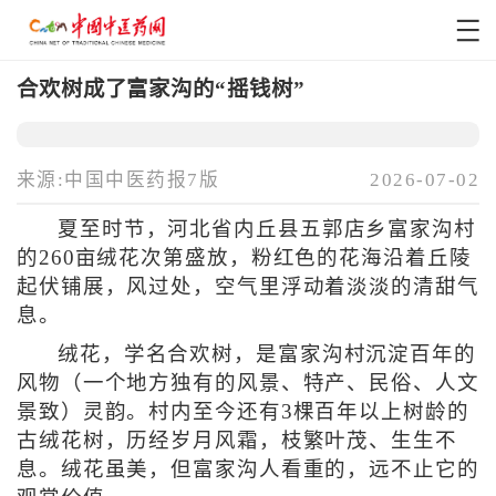
合欢树成了富家沟的“摇钱树”
来源:中国中医药报7版
2026-07-02
夏至时节，河北省内丘县五郭店乡富家沟村
的260亩绒花次第盛放，粉红色的花海沿着丘陵
起伏铺展，风过处，空气里浮动着淡淡的清甜气
息。
绒花，学名合欢树，是富家沟村沉淀百年的
风物（一个地方独有的风景、特产、民俗、人文
景致）灵韵。村内至今还有3棵百年以上树龄的
古绒花树，历经岁月风霜，枝繁叶茂、生生不
息。绒花虽美，但富家沟人看重的，远不止它的