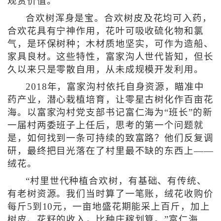
观赏价值。
合欢树浑身是宝。合欢树皮及花均可入药，
合欢花具有宁神作用，花叶可吸收硫化物和氯
气，是环保树种；木材质地坚实，可作为造船、
家具良材。这些特性，富家沟人世代皆知，但长
久以来只是零散自用，从未成规模开发利用。
2018年，富家沟村依托自身资源，瞄准中
药产业，潜心栽植培育，让零星古树化作百亩花
海。以富家沟村党支部书记富仁海为“班长”的新
一届村两委班子上任后，思考的第一个问题就
是，如何找到一条可持续的致富路？他们反复调
研，最终把目光落在了村里最不缺的东西上——
绒花。
“村里世代种植合欢树，有基础、有传统、
有老树资源。我们当时算了一笔账，绒花收购价
每斤5到10元，一亩地盛花期能采上百斤，加上
树皮、花籽的收入，比种庄稼划算。”富仁海