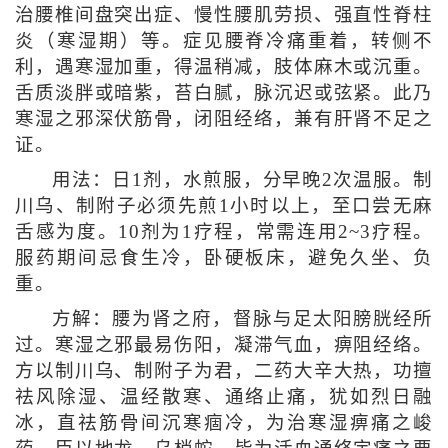
治腰椎间盘突出症、慢性腰肌劳损、强直性脊柱
炎（寒湿期）等。症见腰脊冷痛重着，转侧不
利，遇寒湿加重，得温稍减，肢体麻木或沉重。
舌质淡胖或暗紫，苔白腻，脉沉迟或弦紧。此乃
寒湿之邪深伏筋骨，闭阻经络，兼有肝肾不足之
证。
用法：日1剂，水煎服，分早晚2次温服。制
川乌、制附子必须先煎1小时以上，至口尝无麻
舌感为度。10剂为1疗程，常需连用2~3疗程。
服药期间忌食生冷，卧硬板床，避免久坐、负
重。
方解：腰为肾之府，督脉与足太阳膀胱经所
过。寒湿之邪最易伤阳，凝滞气血，痹阻经络。
方以制川乌、制附子为君，二药大辛大热，功擅
祛风除湿、温经散寒、通络止痛，犹如烈日融
冰，直祛筋骨间沉寒痼冷，为治寒湿痹痛之峻