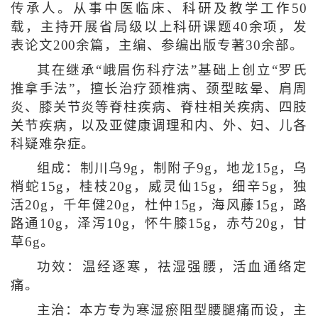
传承人。从事中医临床、科研及教学工作50
载，主持开展省局级以上科研课题40余项，发
表论文200余篇，主编、参编出版专著30余部。
其在继承“峨眉伤科疗法”基础上创立“罗氏
推拿手法”，擅长治疗颈椎病、颈型眩晕、肩周
炎、膝关节炎等脊柱疾病、脊柱相关疾病、四肢
关节疾病，以及亚健康调理和内、外、妇、儿各
科疑难杂症。
组成：制川乌9g，制附子9g，地龙15g，乌
梢蛇15g，桂枝20g，威灵仙15g，细辛5g，独
活20g，千年健20g，杜仲15g，海风藤15g，路
路通10g，泽泻10g，怀牛膝15g，赤芍20g，甘
草6g。
功效：温经逐寒，祛湿强腰，活血通络定
痛。
主治：本方专为寒湿瘀阻型腰腿痛而设，主