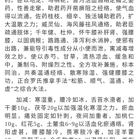
药。臣以地龙、乌梢蛇，皆为活血通络定痛之要
药，性善走窜，助君药开凿痹阻之经络，使气血
得以流通。佐药桂枝、细辛、独活辅助君药，扩
大温散之力；威灵仙、海风藤祛风通络，助君臣
疏通肢体；千年健、杜仲、怀牛膝补肝肾、强腰
膝，以固病根；路路通、泽泻利水消肿，使邪有
出路，兼能导引毒性成分从小便而泄，寓减毒增
效之妙。使以赤芍、甘草，清热凉血、缓急和
中，兼制乌、附燥烈之性。全方攻补兼施，标本
同治，共奏温通经络、散寒除湿、强健腰膝之
功，正合罗氏推拿手法“松筋、顺气、温通、补
虚”之综合大法。
加减：寒湿重，腰冷如冰，舌苔水滑者，加
干姜10g、茯苓20g以加强温化寒湿之力。瘀血
明显，痛处固定如针刺，夜间加重者，加桃仁
10g、红花5g、土鳖虫6~9g以活血化瘀通络。肾
阳虚甚，腰膝酸冷，畏寒肢冷者，加淫羊藿