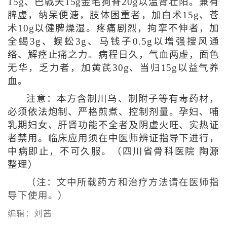
15g、巴戟天15g金毛狗脊20g以温肾壮阳。兼有
脾虚，纳呆便溏，肢体困重者，加白术15g、苍
术10g以健脾燥湿。疼痛剧烈，拘挛不伸者，加
全蝎3g、蜈蚣3g、马钱子0.5g以增强搜风通
络、解痉止痛之力。病程日久，气血两虚，面色
无华，乏力者，加黄芪30g、当归15g以益气养
血。
注意：本方含制川乌、制附子等有毒药材，
必须依法炮制、严格煎煮、控制剂量。孕妇、哺
乳期妇女、肝肾功能不全者及阴虚火旺、实热证
者禁用。临床应用须在中医师辨证指导下进行，
中病即止，不可久服。
（四川省骨科医院 陶源
整理）
（注：文中所载药方和治疗方法请在医师指
导下使用。）
编辑：刘茜