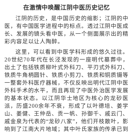
在激情中唤醒江阴中医历史记忆
江阴的历史，是中国历史的缩影；江阴的中
医，有中国医学进程中的标点。透过江阴中医成
长、发展的镜头看中医，从一个侧面展示出的精
彩内容足以让人陶醉。
这里，可以看到中医学科形成的悠久过往。
20世纪70年代在长泾发现的一座明代墓葬中，
出土了包括铁质柳叶式外科刀、平刃式外科刀、
铁质牛角柄圆针、铁质小剪刀、铁质和铜质镊等
一整套外科医疗器械，不仅反映出明代江阴中医
外科手术的水平，而且再现了中医外治医学发展
的基本状态。以江阴华士地区为核心的龙砂医
派，历盛200余年不衰，形成了以叶德培、姜学
山、姜健、王仲岳、贡一帆、孙御千、戚云门、
戚金泉为代表的“龙砂八家”，他们开枝散叶，影
响到了江南大片地域；其中叶氏家族的传承已到