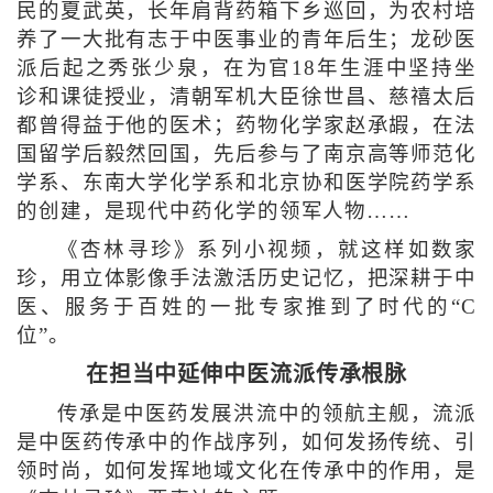
民的夏武英，长年肩背药箱下乡巡回，为农村培
养了一大批有志于中医事业的青年后生；龙砂医
派后起之秀张少泉，在为官18年生涯中坚持坐
诊和课徒授业，清朝军机大臣徐世昌、慈禧太后
都曾得益于他的医术；药物化学家赵承嘏，在法
国留学后毅然回国，先后参与了南京高等师范化
学系、东南大学化学系和北京协和医学院药学系
的创建，是现代中药化学的领军人物……
《杏林寻珍》系列小视频，就这样如数家
珍，用立体影像手法激活历史记忆，把深耕于中
医、服务于百姓的一批专家推到了时代的“C
位”。
在担当中延伸中医流派传承根脉
传承是中医药发展洪流中的领航主舰，流派
是中医药传承中的作战序列，如何发扬传统、引
领时尚，如何发挥地域文化在传承中的作用，是