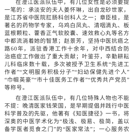
在澄江医派队伍中，有几位女性是必须要提
一笔的：承淡安的夫人姜怀琳，出自龙砂世家，
是江苏省中医院肛肠科创科人之一；章臣桂，是
著名的药物学专家，乌鸡白凤丸、清咽滴丸、板
蓝根颗粒、藿香正气软胶囊、速效救心丸等名方
中都流淌着她的智慧；赵景芳，坚持中医抗癌之
路60年，派驻香港工作十余年，对中西结合防
治癌症工作做出了重大贡献；叶鉴芬，辛勤耕耘
儿科临床数十载，多次被授予卫生系统“先进工
作者”“文明服务积极分子”“妇幼保健先进个人”
“巾帼英豪”“市十佳医务工作者”“优秀共产党员”
等称号。
在澄江医派队伍中，有几位特殊人物也不能
不提：晚清医家钱荣国，是早期提倡并践行中医
科学普及的先驱，他著有《知医捷径》一书，将
深奥的中医学术化为“极浅、极易、极简，盖以
备学医者觅食之门”的“医家常法”；一心服务农