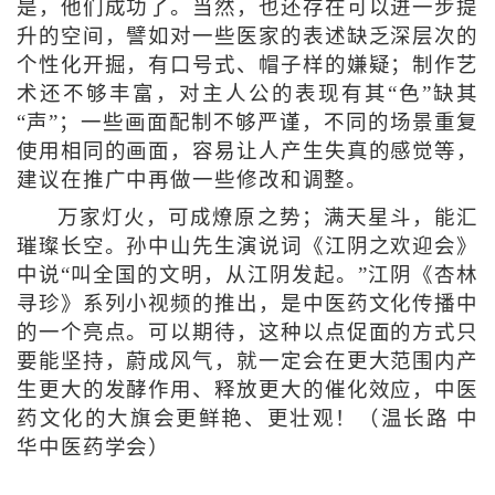
是，他们成功了。当然，也还存在可以进一步提
升的空间，譬如对一些医家的表述缺乏深层次的
个性化开掘，有口号式、帽子样的嫌疑；制作艺
术还不够丰富，对主人公的表现有其“色”缺其
“声”；一些画面配制不够严谨，不同的场景重复
使用相同的画面，容易让人产生失真的感觉等，
建议在推广中再做一些修改和调整。
万家灯火，可成燎原之势；满天星斗，能汇
璀璨长空。孙中山先生演说词《江阴之欢迎会》
中说“叫全国的文明，从江阴发起。”江阴《杏林
寻珍》系列小视频的推出，是中医药文化传播中
的一个亮点。可以期待，这种以点促面的方式只
要能坚持，蔚成风气，就一定会在更大范围内产
生更大的发酵作用、释放更大的催化效应，中医
药文化的大旗会更鲜艳、更壮观！（温长路 中
华中医药学会）