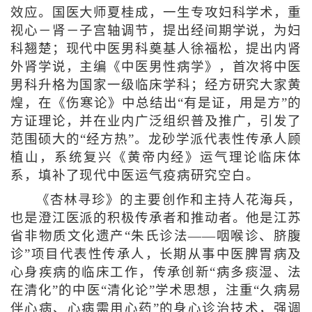
效应。国医大师夏桂成，一生专攻妇科学术，重
视心－肾－子宫轴调节，提出经间期学说，为妇
科翘楚；现代中医男科奠基人徐福松，提出内肾
外肾学说，主编《中医男性病学》，首次将中医
男科升格为国家一级临床学科；经方研究大家黄
煌，在《伤寒论》中总结出“有是证，用是方”的
方证理论，并在业内广泛组织普及推广，引发了
范围硕大的“经方热”。龙砂学派代表性传承人顾
植山，系统复兴《黄帝内经》运气理论临床体
系，填补了现代中医运气疫病研究空白。
《杏林寻珍》的主要创作和主持人花海兵，
也是澄江医派的积极传承者和推动者。他是江苏
省非物质文化遗产“朱氏诊法——咽喉诊、脐腹
诊”项目代表性传承人，长期从事中医脾胃病及
心身疾病的临床工作，传承创新“病多痰湿、法
在清化”的中医“清化论”学术思想，注重“久病易
伴心病、心病需用心药”的身心诊治技术，强调