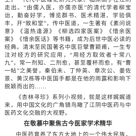
走出。“由儒入医，亦儒亦医”的清代学者柳宝
诒，勤奋好学，博览群书、医术精湛、学验俱
丰，开“致和堂”，传中医道，一生著有《素问说
意》《温热逢源》《柳选四家医案》《惜余医
案》《惜余医话》等书籍，成为后世中医必读的
经典。清末至民国著名中医巨擘曹颖甫，一生专
注对经方的研究应用，“用经方取效者十常八
九”，常一剂知、二剂愈，甚至覆杯而愈，有“曹
一帖”之美誉，秦伯未、丁仲英、章次公、姜佐
景、黄汉栋等中医国手都是在他的雨露和影响下
脱颖而出的……
《杏林寻珍》系列小视频，就是这样娓娓道
来，用中国文化的广角镜鸟瞰了江阴中医药与中
医药文化交融的大视野。
在敬慕中聚焦古今医家学术精华
中医药育养了东方大地上的一个伟大民族，