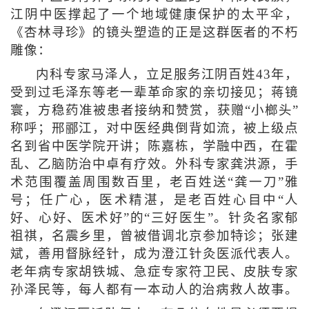
江阴中医撑起了一个地域健康保护的太平伞，
《杏林寻珍》的镜头塑造的正是这群医者的不朽
雕像：
内科专家马泽人，立足服务江阴百姓43年，
受到过毛泽东等老一辈革命家的亲切接见；蒋镜
寰，方稳药准被患者接纳和赞赏，获赠“小榔头”
称呼；邢郦江，对中医经典倒背如流，被上级点
名到省中医学院开讲；陈嘉栋，学融中西，在霍
乱、乙脑防治中卓有疗效。外科专家龚洪源，手
术范围覆盖周围数百里，老百姓送“龚一刀”雅
号；任广心，医术精湛，是老百姓心目中“人
好、心好、医术好”的“三好医生”。针灸名家郁
祖祺，名震乡里，曾被借调北京参加特诊；张建
斌，善用督脉经针，成为澄江针灸医派代表人。
老年病专家胡铁城、急症专家符卫民、皮肤专家
孙泽民等，每人都有一本动人的治病救人故事。