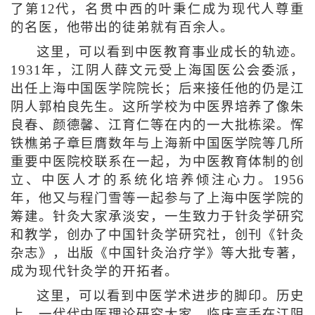
了第12代，名贯中西的叶秉仁成为现代人尊重
的名医，他带出的徒弟就有百余人。
这里，可以看到中医教育事业成长的轨迹。
1931年，江阴人薛文元受上海国医公会委派，
出任上海中国医学院院长；后来接任他的仍是江
阴人郭柏良先生。这所学校为中医界培养了像朱
良春、颜德馨、江育仁等在内的一大批栋梁。恽
铁樵弟子章巨膺数年与上海新中国医学院等几所
重要中医院校联系在一起，为中医教育体制的创
立、中医人才的系统化培养倾注心力。1956
年，他又与程门雪等一起参与了上海中医学院的
筹建。针灸大家承淡安，一生致力于针灸学研究
和教学，创办了中国针灸学研究社，创刊《针灸
杂志》，出版《中国针灸治疗学》等大批专著，
成为现代针灸学的开拓者。
这里，可以看到中医学术进步的脚印。历史
上，一代代中医理论研究大家、临床高手在江阴