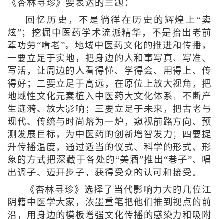
《杏林寻珍》要表达的主题：
回忆历史，不是徜徉在历史的辉煌上“卖
炫”；挖掘中医药学术流派精华，不是抬出老前
辈功劳“啃老”。地域中医药文化的推进和传播，
一要立足于实地，把身边的人和事写真、写准、
写活，让周边的人看得懂、学得会、用得上、传
得好；二要立足于高远，在原位上放大视角，把
地域性文化元素植入中医药大文化体系，不断产
生涟漪、放大影响；三要立足于未来，把古老与
现代、传统与时尚熔为一炉，窥视前路方向、预
测发展目标，为中医药的创新增智发力；四要提
升传播温度，通过适当的仪式、科学的形式、形
象的方式把深藏于各处的“美酒”推出“巷子”、唱
出调子、迈开步子，获得受众的认可和接受。
《杏林寻珍》选择了当代影响力大的几位江
阴籍中医学大家，浓墨重笔把他们推到视点的前
沿，用身边的模板增强文化传播的感染力和吸附