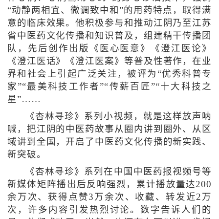
“动静两相宜、微调致中和”的用药特点，取得满
意的临床效果。他积极参与和推动江阴乃至江苏
省中医药文化传播和知识普及，组建精干传播团
队，先后创作出版《医心医意》《澄江医论》
《澄江医话》《澄江医案》等普及性著作，在业
界和社会上引起广泛关注，被评为“优秀科普专
家”“最美科技工作者”“传薪百匠”“十大科技之
星”……
《杏林寻珍》系列小视频，就是这样放声呐
喊，把江阴的中医药故事从圈内讲到圈外、从区
域讲到全国，开启了中医药文化传播的新实践、
新突破。
《杏林寻珍》系列在中国中医药报视频号等
新媒体矩阵播出后反响强烈，累计播放量达200
余万次、获得点赞3万余次、收藏、转发近2万
次，许多内容引发热烈讨论。数字告诉人们的