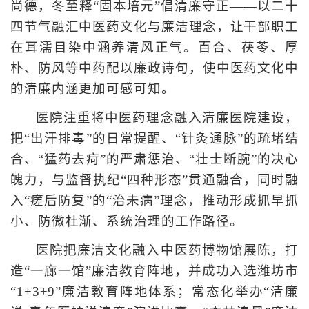
尚德，冬至释“固本培元”倡清廉守正——以二十
四节气融汇中医药文化与廉洁理念，让干部职工
在耳濡目染中涵养清风正气。百合、茯苓、厚
朴、防风等中药配以廉政诗句，使中医药文化中
的清廉内涵更加可感可知。
医院注重将中医药理念融入清廉医院建设，
把“出汗排毒”的日常提醒、“针灸通脉”的疏堵结
合、“猛药去疴”的严肃惩治、“壮士断腕”的决心
魄力，与监督执纪“四种形态”贯通融合，同时融
入“瘥后防复”的“治未病”理念，推动形成抓早抓
小、防微杜渐、系统治理的工作路径。
医院把廉洁文化融入中医药博物馆展陈，打
造“一廊一馆”廉洁教育阵地，并成功入选潍坊市
“1+3+9”廉洁教育阵地体系；常态化举办“清廉