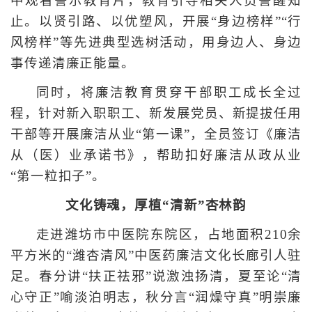
中观看警示教育片，教育引导相关人员警醒知
止。以贤引路、以优塑风，开展“身边榜样”“行
风榜样”等先进典型选树活动，用身边人、身边
事传递清廉正能量。
同时，将廉洁教育贯穿干部职工成长全过
程，针对新入职职工、新发展党员、新提拔任用
干部等开展廉洁从业“第一课”，全员签订《廉洁
从（医）业承诺书》，帮助扣好廉洁从政从业
“第一粒扣子”。
文化铸魂，厚植“清新”杏林韵
走进潍坊市中医院东院区，占地面积210余
平方米的“潍杏清风”中医药廉洁文化长廊引人驻
足。春分讲“扶正祛邪”说激浊扬清，夏至论“清
心守正”喻淡泊明志，秋分言“润燥守真”明崇廉