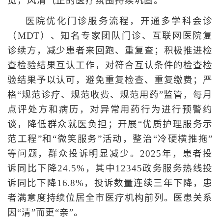
觉，风清气正的医疗氛围持续巩固。
医院优化门诊服务流程，开通多学科会诊
（MDT）、知名专家团队门诊、互联网医院复
诊续方，减少患者来回跑、重复查；积极推进检
查检验结果互认工作，对符合互认条件的检查检
验结果予以认可，避免重复检查、重复缴费；严
格“规范诊疗、规范收费、规范用药”监管，每月
点评处方和病历，对异常用药行为进行预警约
谈，降低群众就医负担；开展“优质护理服务示
范工程”和“微笑服务”活动，整治“冷硬横推拖”
等问题，群众投诉明显减少。2025年，患者投
诉同比下降24.5%，其中12345政务服务热线投
诉同比下降16.8%，投诉数量连续三年下降，患
者满意度持续位居全市医疗机构前列。医患关系
因“清”而更“亲”。