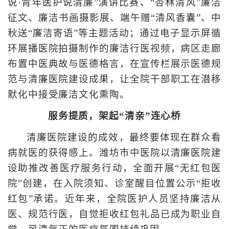
说·青年医护说清廉”演讲比赛、“杏林清风”廉洁
征文、廉洁书画摄影展、端午赠“清风香囊”、中
秋送“廉洁寄语”等主题活动；通过电子显示屏循
环展播医院拍摄制作的廉洁行医视频，病区走廊
布置中医典故与医德格言，在宣传栏展示医德规
范与清廉医院建设成果，让全院干部职工在潜移
默化中接受廉洁文化熏陶。
服务提质，架起“清亲”连心桥
清廉医院建设的成效，最终要体现在群众看
病就医的获得感上。潍坊市中医院以清廉医院建
设助推改善医疗服务行动，全面开展“无红包医
院”创建，在入院须知、诊室醒目位置公示“拒收
红包”承诺。近年来，全院医护人员坚持廉洁从
医、规范行医，自觉拒收红包礼品已成为职业自