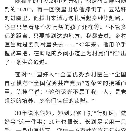
陈桂平的手机24小时开机，他是村民随叫随
到的“120”。有一回夜里出诊他摔倒了，豆秸秆
刺进腿里，他拔出来消毒包扎后起身继续赶路，
心里只想着那个发高烧的孩子还在等。“不管多
远的距离，只要能到达的地方，我都去过。乡村
医生就是要到村里头去……”30年来，他用单手
握紧车把，在崎岖的乡间小道上为村民们“推”出
了一条生命通道。
面对“中国好人”“全国优秀乡村医生”“全国
自强模范”“全国优秀共产党员”等荣誉的接踵而
至，陈桂平说：“这份荣光不属于我一人，是党
组织的培养、乡亲们信任的馈赠。”
30年说来很短，短到只够干好“行好医、做
好事”这一件事；30年也很长，长到足以用一只
手、一身中医技艺，守住一方百姓岁岁年年的安