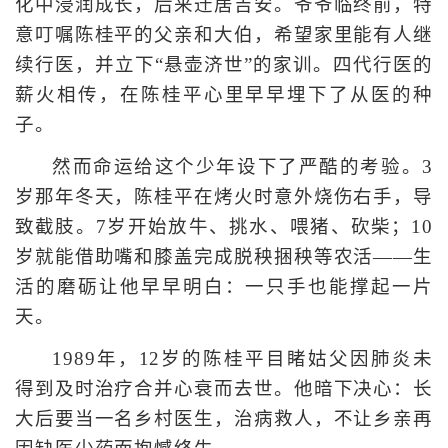
化中浸润成长，后来迁居吉安。爷爷临终前，特
意叮嘱陈桂平的父亲和大伯，希望家里能有人继
续行医，并立下“悬壶济世”的家训。四代行医的
薪火相传，在陈桂平心里早早埋下了从医的种
子。
然而命运给这个少年设下了严酷的考验。3
岁那年冬天，陈桂平在烤火时意外烧伤右手，导
致截肢。7岁开始放牛、挑水、喂猪、砍柴；10
岁就能借助嘴和膝盖完成脱秧捆秧等农活——生
活的磨砺让他早早明白：一只手也能撑起一片
天。
1989年，12岁的陈桂平目睹姑父因肺炎未
得到及时治疗合并心衰而去世。他暗下决心：长
大后要当一名乡村医生，治病救人，不让乡亲再