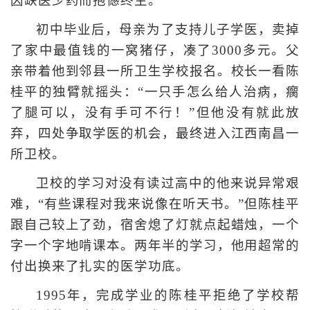
因缺医少药而抱憾终生。
初中毕业后，母亲为了支持儿子学医，卖掉
了家中最值钱的一窝猪仔，凑了3000多元。父
亲带着他到邻县一所卫生学校报名。校长一看陈
桂平的独臂就摇头：“一只手怎么给人治病，瘸
了腿可以，没有手可不行！”但他没有就此放
弃，四处争取学医的机会，最终进入江西南昌一
所卫校。
卫校的学习对没有读过高中的他来说异常艰
难，“有些课程对我来说像在听天书。”但陈桂平
跟自己较上了劲，宿舍熄了灯就点起蜡烛，一个
字一个字地啃课本。两年半的学习，他用超常的
付出换来了扎实的医学功底。
1995年，完成学业的陈桂平拒绝了学校帮