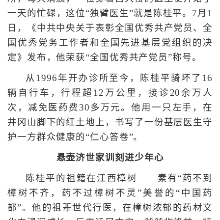
一天的忙碌，这位“独臂医生”就是陈桂平。7月1
日，《中共中央关于表彰全国优秀共产党员、全
国优秀党务工作者和全国先进基层党组织的决
定》发布，他荣获“全国优秀共产党员”称号。
从1996年开办诊所至今，陈桂平骑坏了16
辆自行车，行程超12万公里，接诊20余万人
次，减免医药费30多万元。他用一只左手，在
井冈山脚下的红土地上，书写了一份基层医生守
护一方群众健康的“仁心答卷”。
悬壶济世家训刻进少年心
陈桂平的祖籍在江西樟树——素有“药不到
樟树不齐，药不过樟树不灵”美誉的“中国药
都”。他的祖辈世代行医，在樟树浓郁的药材文