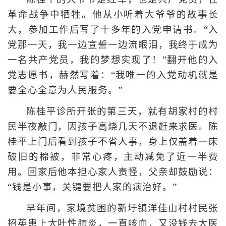
革命战争中牺牲。他从小听着大爷爷的故事长
大，参加工作后写了十多年的入党申请书。“入
党那一天，我一边宣誓一边流眼泪，我终于成为
一名共产党员，我的梦想实现了！”翻开他的入
党志愿书，赫然写着：“我唯一的入党动机就是
要全心全意为人民服务。”
陈桂平诊所开张的第三天，就有胡家村的村
民半夜敲门，因孩子高烧几天不退赶来求医。陈
桂平上门后看到孩子不省人事，身上仅盖着一床
破旧的棉被，非常心疼，主动减免了近一半费
用。回家后他本担心家人责怪，父亲却鼓励说：
“钱是小事，关键要把人家的病治好。”
早年间，家境贫困的新圩镇洋佳山村村民张
招英患上大叶性肺炎，一直咳血，又没钱去大医