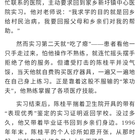
忙联系的医院，主动要求回到家乡新圩镇中心医
院实习。他对老师说：“我求学的目的就是回乡
给村民治病，我要回报父母和乡亲们对我的帮
助。”
然而实习第二天就“吃了瘪”——患者看他一
只手走过来，怕他操作不熟练，就连忙摇头摆手
拒绝了他的服务。但遭受打击的陈桂平并没气
馁，当天他就自费购买医疗器具，一遍又一遍地
在自己身上练习。正是靠着这股不服输的“笨功
夫”，他熟练掌握了各项医疗技能。
实习结束后，陈桂平揣着卫生院开具的带有
“表现优秀”鉴定的实习证明返回学校。没过多
久，他又带着毕业证书回到乡亲们身边。1996
年年末，陈桂平的个人诊所如愿开张，从那时