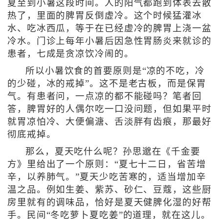
夏至到小暑这段时间。人的阳气都跑到体表去散
热了，里面的脾胃反倒虚冷。这个时候猛灌冰
水、吃冰西瓜，等于在已经虚冷的脾胃上浇一盆
冷水。门诊上每年小暑后因急性胃肠炎来就诊的
患者，七成是贪凉饮冷闹的。
所以小暑饮食的首要原则是“凉的不吃，冷
的少碰，冰的戒掉”。这不是老古板，而是保胃
气。有患者问，一点凉的都不能碰吗？笔者回
答，脾胃好的人偶尔吃一口没问题，但如果平时
就胃凉怕冷、大便偏溏、舌淡胖有齿痕，那最好
彻底戒掉。
那么，夏天吃什么呢？孙思邈在《千金要
方》里给出了一个原则：“夏七十二日，省苦增
辛，以养肺气。”夏天少吃苦寒的，适当增加辛
温之品。例如生姜、紫苏、砂仁、豆蔻，这些厨
房里就有的调味品，恰好是夏天健脾化湿的好帮
手。民间“冬吃萝卜夏吃姜”的道理，就在这儿。