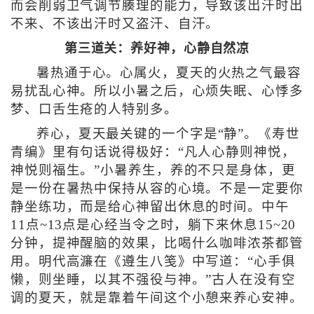
而会削弱卫气调节腠理的能力，导致该出汗时出
不来、不该出汗时又盗汗、自汗。
第三道关：养好神，心静自然凉
暑热通于心。心属火，夏天的火热之气最容
易扰乱心神。所以小暑之后，心烦失眠、心悸多
梦、口舌生疮的人特别多。
养心，夏天最关键的一个字是“静”。《寿世
青编》里有句话说得极好：“凡人心静则神悦，
神悦则福生。”小暑养生，养的不只是身体，更
是一份在暑热中保持从容的心境。不是一定要你
静坐练功，而是给心神留出休息的时间。中午
11点~13点是心经当令之时，躺下来休息15~20
分钟，提神醒脑的效果，比喝什么咖啡浓茶都管
用。明代高濂在《遵生八笺》中写道：“心手俱
懒，则坐睡，以其不强役与神。”古人在没有空
调的夏天，就是靠着午间这个小憩来养心安神。