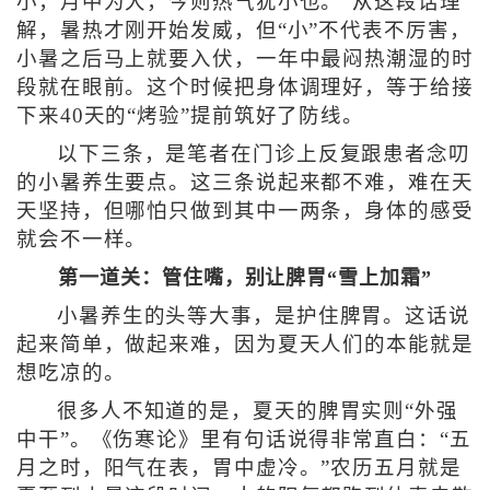
小，月中为大，今则热气犹小也。”从这段话理
解，暑热才刚开始发威，但“小”不代表不厉害，
小暑之后马上就要入伏，一年中最闷热潮湿的时
段就在眼前。这个时候把身体调理好，等于给接
下来40天的“烤验”提前筑好了防线。
以下三条，是笔者在门诊上反复跟患者念叨
的小暑养生要点。这三条说起来都不难，难在天
天坚持，但哪怕只做到其中一两条，身体的感受
就会不一样。
第一道关：管住嘴，别让脾胃“雪上加霜”
小暑养生的头等大事，是护住脾胃。这话说
起来简单，做起来难，因为夏天人们的本能就是
想吃凉的。
很多人不知道的是，夏天的脾胃实则“外强
中干”。《伤寒论》里有句话说得非常直白：“五
月之时，阳气在表，胃中虚冷。”农历五月就是