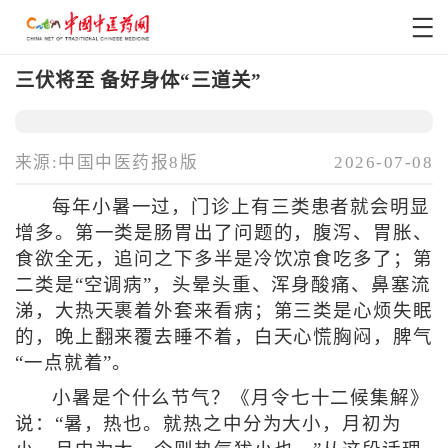
三伏将至 备好身体“三道关”
来源:中国中医药报8版
2026-07-08
每年小暑一过，门诊上有三类患者就会明显
增多。第一类是肠胃出了问题的，腹泻、胃胀、
食欲全无，追问之下多半是冷饮凉食吃多了；第
二类是“空调病”，头晕头重、浑身酸痛、鼻塞流
涕，大热天裹着外套来看病；第三类是心烦失眠
的，晚上翻来覆去睡不着，白天心慌胸闷，脾气
“一点就着”。
小暑是个什么节气？《月令七十二候集解》
说：“暑，热也。就热之中分为大小，月初为