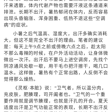
汗来透散，体内代谢产物也需要汗液这条通道来
排泄。长期不出汗，暑热郁闭在体内，反而容易
出现头昏脑涨、浑身困重、低热不退这些“空调
病”的症状。
小暑之后气温高、湿度大，出汗多确实消耗
大，但这不是完全不出汗的理由。笔者的建议
是：每天上午9点之前或傍晚六点之后，趁太阳
不那么毒辣的时候，在户外活动活动，让身体微
微出一次汗。出汗后不要马上进空调房，先找个
阴凉通风处歇一歇，用干毛巾把汗擦干，喝几口
温水。这样做，暑热有个正常出路，人反倒不会
觉得那么燥热。
《灵枢·本脏》说：“卫气者，所以温分肉，
充皮肤，肥腠理，司开阖者也。”卫气的一个重
要作用就是调节腠理，也就是汗孔的开合。夏天
适度出汗是卫气功能正常的表现，长期不出汗反