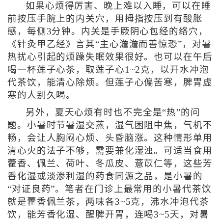
如果心烦得厉害、晚上难以入睡，可以在睡
前按压手腕上的内关穴，用拇指按压到有酸胀
感，每侧3分钟。内关是手厥阴心包经的络穴，
《针灸甲乙经》言其“主心澹澹而善惊恐”，对暑
热扰心引起的烦躁失眠效果很好。也可以在午后
喝一杯莲子心茶，取莲子心1~2克，以开水冲泡
代茶饮，能清心除烦。但莲子心偏苦寒，脾胃虚
寒的人别久喝。
另外，夏天心烦有时也不完全是“热”的问
题。小暑时节暑湿交蒸，湿气困阻中焦，气机不
畅，会让人胸闷心烦、头昏脑涨。这种情形单用
清心火的法子不够，需要兼化湿浊。可适当食用
藿香、佩兰、荷叶、冬瓜皮、薏苡仁等，这些芳
香化湿或淡渗利湿的药食同源之品，是小暑的
“对证良药”。笔者在门诊上最常用的小暑代茶饮
就是藿香佩兰茶，两味各3~5克，沸水冲泡代茶
饮，能芳香化湿、醒脾开胃，连喝3~5天，对暑