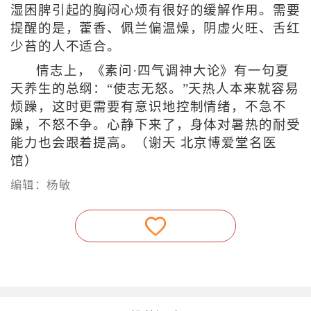
湿困脾引起的胸闷心烦有很好的缓解作用。需要
提醒的是，藿香、佩兰偏温燥，阴虚火旺、舌红
少苔的人不适合。
情志上，《素问·四气调神大论》有一句夏
天养生的总纲：“使志无怒。”天热人本来就容易
烦躁，这时更需要有意识地控制情绪，不急不
躁，不怒不争。心静下来了，身体对暑热的耐受
能力也会跟着提高。（谢天 北京博爱堂名医
馆）
编辑：杨敏