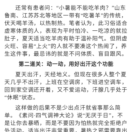
还常有患者问：“小暑能不能吃羊肉？”山东
鲁南、江苏苏北等地区一带有“吃暑羊”的传统，
伏天喝羊汤，以热制热。笔者认为，此习俗适合
虚寒体质的人，表现为平时怕冷、一吃凉的就拉
肚子，夏天适当吃羊肉有助于温补阳气。但阴虚
火旺、容易“上火”的人就不要凑这个热闹了，养
生这件事，最忌讳的就是不问体质、盲目跟风。
第二道关：动一动，用好出汗这个功能
夏天出汗，天经地义。但现在很多人整个夏
天几乎不出汗，上班在空调房，下班进空调车，
回到家空调还开着，又不爱运动，汗腺几乎处于
“休眠”状态。
这样做的后果不是少出点汗就省事那么简
单。《素问·四气调神大论》说“无厌于日”，不
是让你去暴晒，而是不要因为怕热就完全拒绝户
外活动。适当出汗非常重要，暑热之邪需要靠出