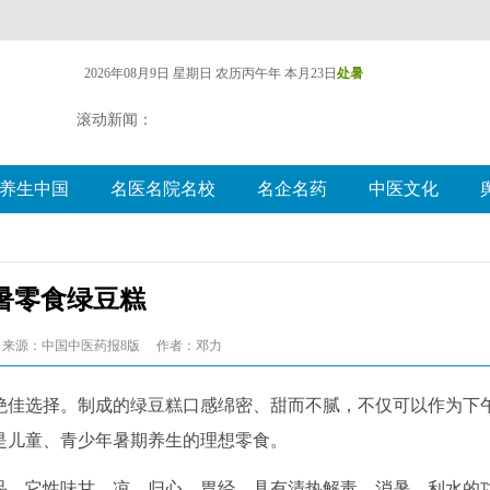
2026年08月9日 星期日
农历丙午年 本月23日
处暑
滚动新闻：
养生中国
名医名院名校
名企名药
中医文化
暑零食绿豆糕
来源：中国中医药报8版
作者：邓力
绝佳选择。制成的绿豆糕口感绵密、甜而不腻，不仅可以作为下
是儿童、青少年暑期养生的理想零食。
品。它性味甘、凉，归心、胃经，具有清热解毒、消暑、利水的