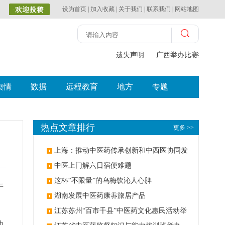
设为首页
|
加入收藏
|
关于我们
|
联系我们
|
网站地图
遗失声明
广西举办比赛探索中
舆情
数据
远程教育
地方
专题
热点文章排行
更多 >>
上海：推动中医药传承创新和中西医协同发
展
中医上门解六日宿便难题
这杯“不限量”的乌梅饮沁人心脾
午
湖南发展中医药康养旅居产品
江苏苏州“百市千县”中医药文化惠民活动举
功