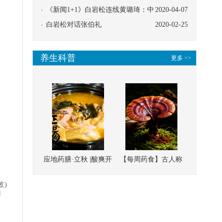
协同
《新闻1+1》白岩松连线黄璐琦：中
2020-04-07
医救治的临床效果
白岩松对话张伯礼
2020-02-25
养生科普
更多 >>
应地药膳·立秋 |酸爽开
【每周药食】古人称
胃，一口入魂！喝下
它为“仙草”，滋补强
敏)
这碗汤，滋阴润燥、
壮、培本固元
明
清热降火