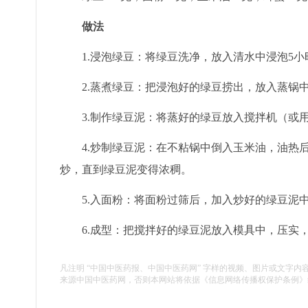
做法
1.浸泡绿豆：将绿豆洗净，放入清水中浸泡5小
2.蒸煮绿豆：把浸泡好的绿豆捞出，放入蒸锅中
3.制作绿豆泥：将蒸好的绿豆放入搅拌机（或
4.炒制绿豆泥：在不粘锅中倒入玉米油，油热
炒，直到绿豆泥变得浓稠。
5.入面粉：将面粉过筛后，加入炒好的绿豆泥
6.成型：把搅拌好的绿豆泥放入模具中，压实
凡注明 “中国中医药报、中国中医药网” 字样的视频、图片或文字内
来源中国中医药网，否则本网站将依据《信息网络传播权保护条例》