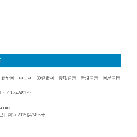
态
新华网
中国网
39健康网
搜狐健康
新浪健康
网易健康
0-84249139
a.com
卫计网审[2015]第2493号