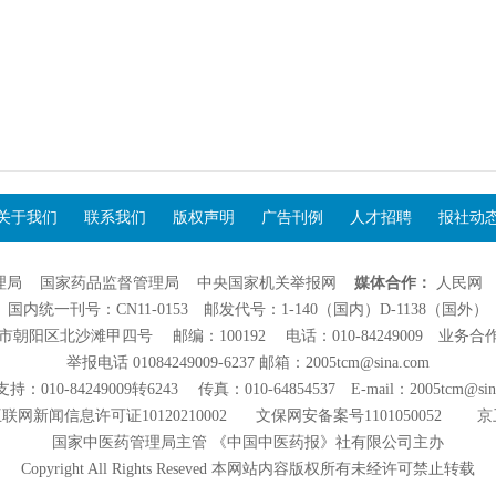
关于我们
联系我们
版权声明
广告刊例
人才招聘
报社动
理局
国家药品监督管理局
中央国家机关举报网
媒体合作：
人民网
国内统一刊号：CN11-0153 邮发代号：1-140（国内）D-1138（国外）
阳区北沙滩甲四号 邮编：100192 电话：010-84249009 业务合作：01
举报电话 01084249009-6237 邮箱：2005tcm@sina.com
：010-84249009转6243 传真：010-64854537 E-mail：2005tcm@sin
联网新闻信息许可证10120210002
文保网安备案号1101050052
京
国家中医药管理局主管 《中国中医药报》社有限公司主办
Copyright All Rights Reseved 本网站内容版权所有未经许可禁止转载