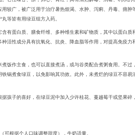
应用较广，被广泛用于治疗暑热烦渴、水肿、泻痢、丹毒、痈肿
宁丸等皆有用绿豆组方入药。
它含有蛋白质、膳食纤维、多种维生素和矿物质，其中以蛋白质
多种活性成分具有抗氧化、抗炎、降血脂等作用，对提高免疫力
米煮饭作主食，也可以直接煮汤，或与谷类配合煮粥食用。不过
用铁锅煮食绿豆，以免影响其功效。此外，未煮烂的绿豆不容易
根据孩子的喜好，在绿豆泥中加入少许桂花、蔓越莓干或坚果碎
10克（可根据个人口味调整甜度），牛奶适量。