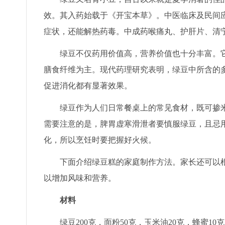
效。其入药始载于《开宝本草》。中医临床及民间
症状，还能解热药毒。中成药喉痛丸、护肝片、清
绿豆不仅药用价值高，营养价值也十分丰富。
膳食纤维为主。现代药理研究表明，绿豆中所含的
促进消化都有显著效果。
绿豆作为人们日常餐桌上的常见食材，既可掺
需要注意的是，脾胃虚寒滑泄者要慎服绿豆，且忌
化，所以烹饪时要把握好火候。
下面介绍绿豆糕的家庭制作方法。家长还可以
以增加风味和营养。
材料
绿豆200克，面粉50克，玉米油20克，蜂蜜