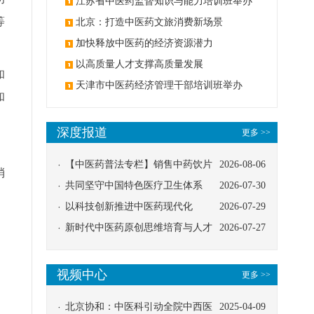
办
江苏省中医药监督知识与能力培训班举办
等
北京：打造中医药文旅消费新场景
加快释放中医药的经济资源潜力
以高质量人才支撑高质量发展
和
天津市中医药经济管理干部培训班举办
和
深度报道
更多 >>
，
【中医药普法专栏】销售中药饮片
2026-08-06
消
应告知煎服方法及注意事项
共同坚守中国特色医疗卫生体系
2026-07-30
以科技创新推进中医药现代化
2026-07-29
，
新时代中医药原创思维培育与人才
2026-07-27
发展路径探索
视频中心
更多 >>
北京协和：中医科引动全院中西医
2025-04-09