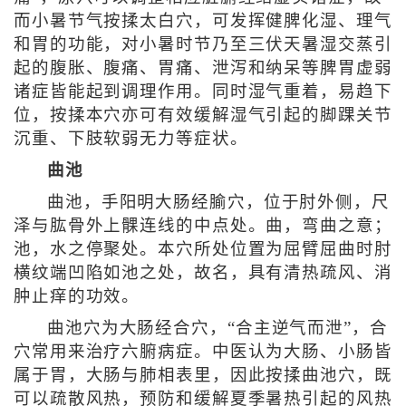
而小暑节气按揉太白穴，可发挥健脾化湿、理气
和胃的功能，对小暑时节乃至三伏天暑湿交蒸引
起的腹胀、腹痛、胃痛、泄泻和纳呆等脾胃虚弱
诸症皆能起到调理作用。同时湿气重着，易趋下
位，按揉本穴亦可有效缓解湿气引起的脚踝关节
沉重、下肢软弱无力等症状。
曲池
曲池，手阳明大肠经腧穴，位于肘外侧，尺
泽与肱骨外上髁连线的中点处。曲，弯曲之意；
池，水之停聚处。本穴所处位置为屈臂屈曲时肘
横纹端凹陷如池之处，故名，具有清热疏风、消
肿止痒的功效。
曲池穴为大肠经合穴，“合主逆气而泄”，合
穴常用来治疗六腑病症。中医认为大肠、小肠皆
属于胃，大肠与肺相表里，因此按揉曲池穴，既
可以疏散风热，预防和缓解夏季暑热引起的风热