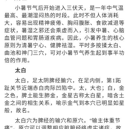
小暑节气后开始进入三伏天，是一年中气温
最高、最潮湿闷热的时段。此时不但人体消耗
大，容易出现精神疲倦、胸闷腹胀、食欲减退等
症状，暑湿之邪还会乘虚而入，引发中暑、心脑
血管问题和胃肠道疾病。因此，小暑养生的核心
原则为清暑宁心、健脾祛湿。平时多按揉太白、
曲池和神门三穴，可对小暑节气养生起到事半功
倍的作用。
太白
太白，足太阴脾经腧穴，在足内侧，第1跖
趾关节近端赤白肉际凹陷中。太，大也；白，金
之色，脾土能生肺金，金星古称太白星，暗含土
金之间的相生关系，喻示金气到本穴已明显如星
般，故名。
太白穴为脾经的输穴和原穴。“输主体重节
痛”，原穴可以调整相应脏腑经络虚实诸症，故