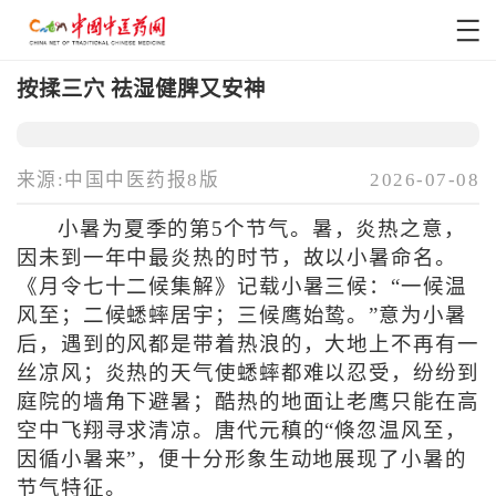
按揉三穴 祛湿健脾又安神
来源:中国中医药报8版
2026-07-08
小暑为夏季的第5个节气。暑，炎热之意，
因未到一年中最炎热的时节，故以小暑命名。
《月令七十二候集解》记载小暑三候：“一候温
风至；二候蟋蟀居宇；三候鹰始鸷。”意为小暑
后，遇到的风都是带着热浪的，大地上不再有一
丝凉风；炎热的天气使蟋蟀都难以忍受，纷纷到
庭院的墙角下避暑；酷热的地面让老鹰只能在高
空中飞翔寻求清凉。唐代元稹的“倏忽温风至，
因循小暑来”，便十分形象生动地展现了小暑的
节气特征。