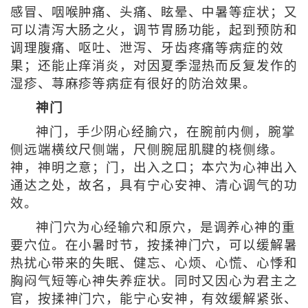
感冒、咽喉肿痛、头痛、眩晕、中暑等症状；又
可以清泻大肠之火，调节胃肠功能，起到预防和
调理腹痛、呕吐、泄泻、牙齿疼痛等病症的效
果；还能止痒消炎，对因夏季湿热而反复发作的
湿疹、荨麻疹等病症有很好的防治效果。
神门
神门，手少阴心经腧穴，在腕前内侧，腕掌
侧远端横纹尺侧端，尺侧腕屈肌腱的桡侧缘。
神，神明之意；门，出入之口；本穴为心神出入
通达之处，故名，具有宁心安神、清心调气的功
效。
神门穴为心经输穴和原穴，是调养心神的重
要穴位。在小暑时节，按揉神门穴，可以缓解暑
热扰心带来的失眠、健忘、心烦、心慌、心悸和
胸闷气短等心神失养症状。同时又因心为君主之
官，按揉神门穴，能宁心安神，有效缓解紧张、