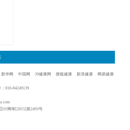
态
新华网
中国网
39健康网
搜狐健康
新浪健康
网易健康
0-84249139
a.com
卫计网审[2015]第2493号