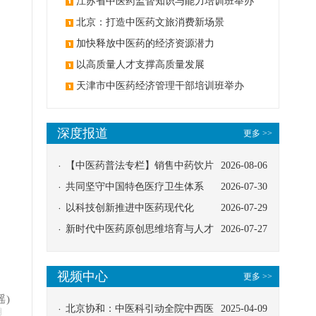
办
江苏省中医药监督知识与能力培训班举办
北京：打造中医药文旅消费新场景
加快释放中医药的经济资源潜力
以高质量人才支撑高质量发展
天津市中医药经济管理干部培训班举办
深度报道
更多 >>
【中医药普法专栏】销售中药饮片
2026-08-06
应告知煎服方法及注意事项
共同坚守中国特色医疗卫生体系
2026-07-30
以科技创新推进中医药现代化
2026-07-29
新时代中医药原创思维培育与人才
2026-07-27
发展路径探索
视频中心
更多 >>
瑶)
北京协和：中医科引动全院中西医
2025-04-09
明