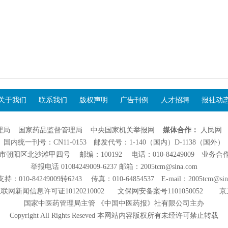
关于我们
联系我们
版权声明
广告刊例
人才招聘
报社动
理局
国家药品监督管理局
中央国家机关举报网
媒体合作：
人民网
国内统一刊号：CN11-0153 邮发代号：1-140（国内）D-1138（国外）
阳区北沙滩甲四号 邮编：100192 电话：010-84249009 业务合作：01
举报电话 01084249009-6237 邮箱：2005tcm@sina.com
：010-84249009转6243 传真：010-64854537 E-mail：2005tcm@sin
联网新闻信息许可证10120210002
文保网安备案号1101050052
京
国家中医药管理局主管 《中国中医药报》社有限公司主办
Copyright All Rights Reseved 本网站内容版权所有未经许可禁止转载