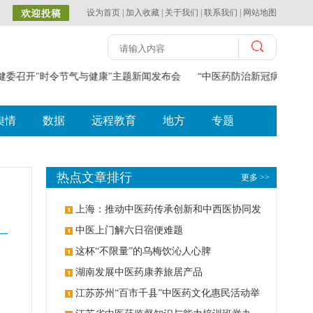
设为首页
|
加入收藏
|
关于我们
|
联系我们
|
网站地图
委召开"时令节气与健康"主题新闻发布会
“中医药防治新冠病毒感染诊
舆情
数据
远程教育
地方
专题
热点文章排行
更多 >>
上海：推动中医药传承创新和中西医协同发
展
中医上门解六日宿便难题
这杯“不限量”的乌梅饮沁人心脾
湖南发展中医药康养旅居产品
江苏苏州“百市千县”中医药文化惠民活动举