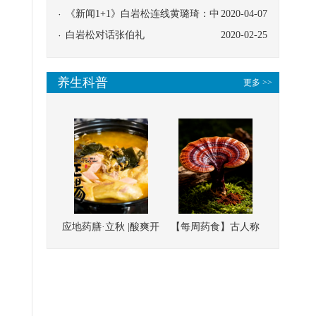
协同
《新闻1+1》白岩松连线黄璐琦：中
2020-04-07
医救治的临床效果
白岩松对话张伯礼
2020-02-25
养生科普
更多 >>
应地药膳·立秋 |酸爽开
【每周药食】古人称
胃，一口入魂！喝下
它为“仙草”，滋补强
这碗汤，滋阴润燥、
壮、培本固元
清热降火