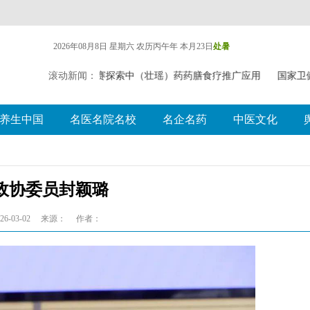
2026年08月8日 星期六
农历丙午年 本月23日
处暑
失声明
广西举办比赛探索中（壮瑶）药药膳食疗推广应用
滚动新闻：
国家卫健
养生中国
名医名院名校
名企名药
中医文化
政协委员封颖璐
6-03-02
来源：
作者：