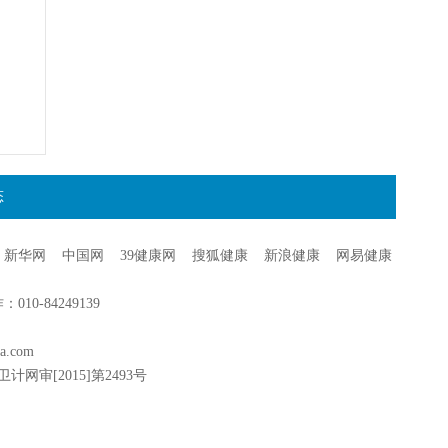
态
新华网
中国网
39健康网
搜狐健康
新浪健康
网易健康
0-84249139
a.com
卫计网审[2015]第2493号