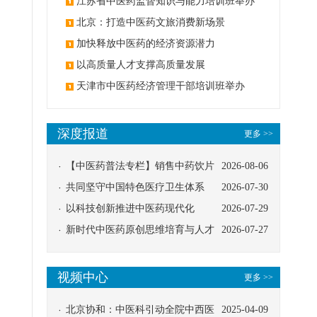
办
江苏省中医药监督知识与能力培训班举办
北京：打造中医药文旅消费新场景
加快释放中医药的经济资源潜力
以高质量人才支撑高质量发展
天津市中医药经济管理干部培训班举办
深度报道
更多 >>
【中医药普法专栏】销售中药饮片
2026-08-06
应告知煎服方法及注意事项
共同坚守中国特色医疗卫生体系
2026-07-30
以科技创新推进中医药现代化
2026-07-29
新时代中医药原创思维培育与人才
2026-07-27
发展路径探索
视频中心
更多 >>
北京协和：中医科引动全院中西医
2025-04-09