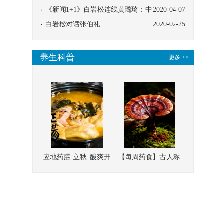
协同
《新闻1+1》白岩松连线黄璐琦：中
2020-04-07
医救治的临床效果
白岩松对话张伯礼
2020-02-25
养生科普
更多 >>
应地药膳·立秋 |酸爽开
【每周药食】古人称
胃，一口入魂！喝下
它为“仙草”，滋补强
这碗汤，滋阴润燥、
壮、培本固元
清热降火