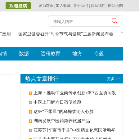
设为首页
|
加入收藏
|
关于我们
|
联系我们
|
网站地图
推广应用
国家卫健委召开"时令节气与健康"主题新闻发布会
“中医药
舆情
数据
远程教育
地方
专题
热点文章排行
更多 >>
上海：推动中医药传承创新和中西医协同发
展
中医上门解六日宿便难题
这杯“不限量”的乌梅饮沁人心脾
湖南发展中医药康养旅居产品
江苏苏州“百市千县”中医药文化惠民活动举