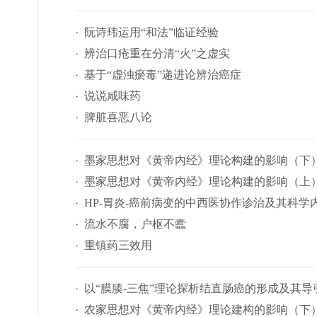
阮诗玮运用“和法”临证经验
辨治口疮重在分清“火”之虚实
基于“虚浊瘀毒”递进论辨治癌症
说说咸味药
脾脏喜恶八论
墨家思想对《黄帝内经》理论构建的影响（下
墨家思想对《黄帝内经》理论构建的影响（上
HP-胃炎-癌前病变的中西医协作诊治及其科学
流水不腐，户枢不蠹
重镇药三效用
以“膜腠-三焦”理论探析结直肠癌的形成及其导
农家思想对《黄帝内经》理论建构的影响（下