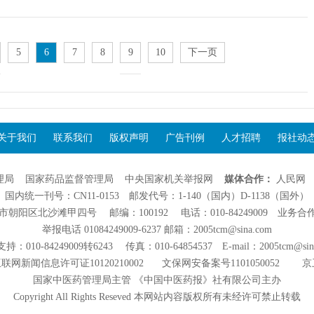
5
6
7
8
9
10
下一页
关于我们
联系我们
版权声明
广告刊例
人才招聘
报社动
理局
国家药品监督管理局
中央国家机关举报网
媒体合作：
人民网
国内统一刊号：CN11-0153 邮发代号：1-140（国内）D-1138（国外）
阳区北沙滩甲四号 邮编：100192 电话：010-84249009 业务合作：01
举报电话 01084249009-6237 邮箱：2005tcm@sina.com
：010-84249009转6243 传真：010-64854537 E-mail：2005tcm@sin
联网新闻信息许可证10120210002
文保网安备案号1101050052
京
国家中医药管理局主管 《中国中医药报》社有限公司主办
Copyright All Rights Reseved 本网站内容版权所有未经许可禁止转载