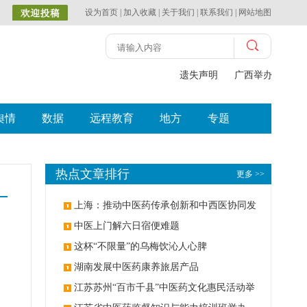
设为首页
|
加入收藏
|
关于我们
|
联系我们
|
网站地图
遗失声明
广西举办比赛探
舆情
数据
远程教育
地方
专题
热点文章排行
更多 >>
上海：推动中医药传承创新和中西医协同发
展
中医上门解六日宿便难题
这杯“不限量”的乌梅饮沁人心脾
湖南发展中医药康养旅居产品
江苏苏州“百市千县”中医药文化惠民活动举