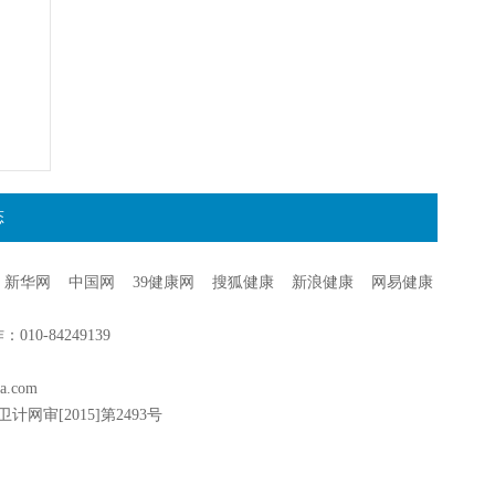
态
新华网
中国网
39健康网
搜狐健康
新浪健康
网易健康
0-84249139
a.com
卫计网审[2015]第2493号