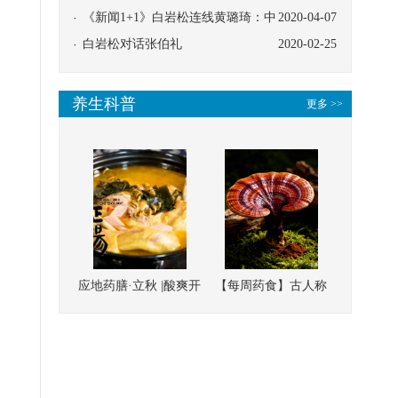
协同
《新闻1+1》白岩松连线黄璐琦：中
2020-04-07
医救治的临床效果
白岩松对话张伯礼
2020-02-25
养生科普
更多 >>
应地药膳·立秋 |酸爽开
【每周药食】古人称
胃，一口入魂！喝下
它为“仙草”，滋补强
这碗汤，滋阴润燥、
壮、培本固元
清热降火