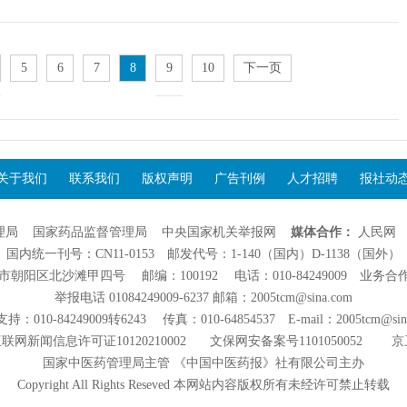
5
6
7
8
9
10
下一页
关于我们
联系我们
版权声明
广告刊例
人才招聘
报社动
理局
国家药品监督管理局
中央国家机关举报网
媒体合作：
人民网
国内统一刊号：CN11-0153 邮发代号：1-140（国内）D-1138（国外）
阳区北沙滩甲四号 邮编：100192 电话：010-84249009 业务合作：01
举报电话 01084249009-6237 邮箱：2005tcm@sina.com
：010-84249009转6243 传真：010-64854537 E-mail：2005tcm@sin
联网新闻信息许可证10120210002
文保网安备案号1101050052
京
国家中医药管理局主管 《中国中医药报》社有限公司主办
Copyright All Rights Reseved 本网站内容版权所有未经许可禁止转载