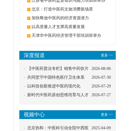
办
江苏省中医药监督知识与能力培训班举办
北京：打造中医药文旅消费新场景
加快释放中医药的经济资源潜力
以高质量人才支撑高质量发展
天津市中医药经济管理干部培训班举办
深度报道
更多 >>
【中医药普法专栏】销售中药饮片
2026-08-06
应告知煎服方法及注意事项
共同坚守中国特色医疗卫生体系
2026-07-30
以科技创新推进中医药现代化
2026-07-29
新时代中医药原创思维培育与人才
2026-07-27
发展路径探索
视频中心
更多 >>
北京协和：中医科引动全院中西医
2025-04-09