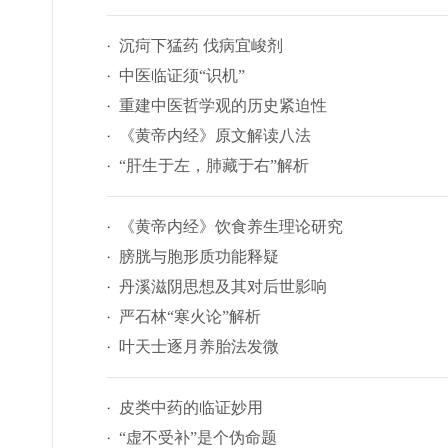
沉疴下猛药 伐病宜峻剂
中医临证须“识机”
重建中医哲学观的历史紧迫性
《黄帝内经》原文解读八法
“肝生于左，肺藏于右”解析
《黄帝内经》饮食养生理论研究
膀胱与胞形质功能释疑
丹溪滋阴思想及其对后世影响
严石林“寒火论”解析
叶天士逐月养胎法发微
皮类中药的临证妙用
“虚不受补”是个伪命题