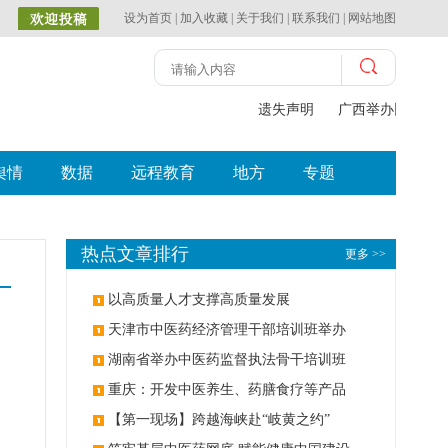
设为首页
|
加入收藏
|
关于我们
|
联系我们
|
网站地图
遗失声明
广西举办比赛探
舆情
数据
远程教育
地方
专题
热点文章排行
更多 >>
以高质量人才支撑高质量发展
天津市中医药经济管理干部培训班举办
湖南省举办中医药监督执法骨干培训班
重庆：开发中医养生、药膳食疗等产品
【第一现场】跨越海峡赴“岐黄之约”