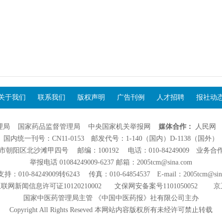
关于我们
联系我们
版权声明
广告刊例
人才招聘
报社动
理局
国家药品监督管理局
中央国家机关举报网
媒体合作：
人民网
国内统一刊号：CN11-0153 邮发代号：1-140（国内）D-1138（国外）
阳区北沙滩甲四号 邮编：100192 电话：010-84249009 业务合作：01
举报电话 01084249009-6237 邮箱：2005tcm@sina.com
：010-84249009转6243 传真：010-64854537 E-mail：2005tcm@sin
联网新闻信息许可证10120210002
文保网安备案号1101050052
京
国家中医药管理局主管 《中国中医药报》社有限公司主办
Copyright All Rights Reseved 本网站内容版权所有未经许可禁止转载