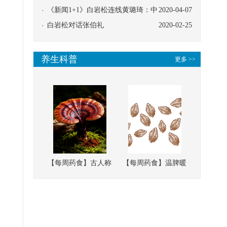
协同
《新闻1+1》白岩松连线黄璐琦：中
2020-04-07
医救治的临床效果
白岩松对话张伯礼
2020-02-25
养生科普
更多 >>
【每周药食】古人称
【每周药食】温脾暖
它为“仙草”，滋补强
肾、固精缩尿，这味
壮、培本固元
南方本草的种子，药
食同源有讲究