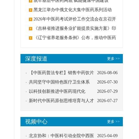
筑牢基层中医药网底 赋能健康中国建设
黑龙江举办中俄文化大集中医药系列活动
2026年中医药考试评价工作交流会在京召开
《吉林省推进服务业扩能提质实施方案》印
发：创建中医类国家医学中心
《辽宁省养老服务条例》公布，推动中医药
与养老融合发展
深度报道
更多 >>
【中医药普法专栏】销售中药饮片
2026-08-06
应告知煎服方法及注意事项
共同坚守中国特色医疗卫生体系
2026-07-30
以科技创新推进中医药现代化
2026-07-29
新时代中医药原创思维培育与人才
2026-07-27
发展路径探索
视频中心
更多 >>
北京协和：中医科引动全院中西医
2025-04-09