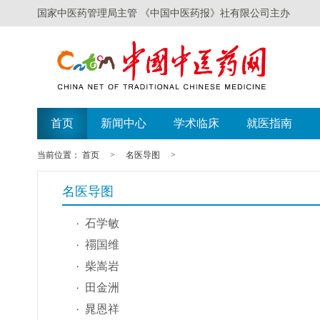
国家中医药管理局主管 《中国中医药报》社有限公司主办
首页
新闻中心
学术临床
就医指南
当前位置：
首页
>
名医导图
>
名医导图
石学敏
禤国维
柴嵩岩
田金洲
晁恩祥