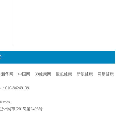
态
新华网
中国网
39健康网
搜狐健康
新浪健康
网易健康
0-84249139
a.com
卫计网审[2015]第2493号