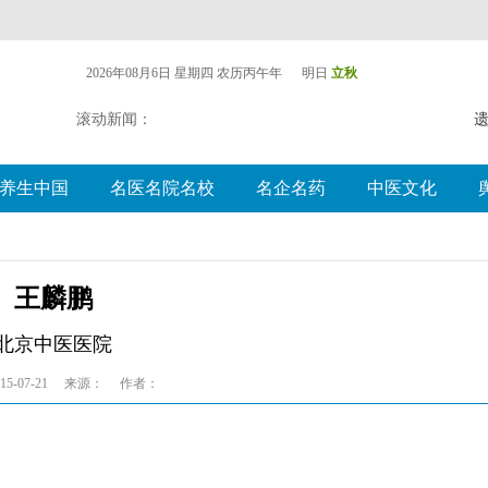
2026年08月6日 星期四
农历丙午年 明日
立秋
滚动新闻：
遗
养生中国
名医名院名校
名企名药
中医文化
王麟鹏
北京中医医院
5-07-21
来源：
作者：