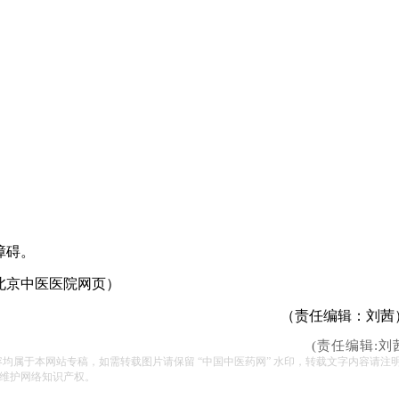
障碍
。
北京中医医院网页）
（责任编辑：刘茜
(责任编辑:刘
容均属于本网站专稿，如需转载图片请保留 “中国中医药网” 水印，转载文字内容请注
维护网络知识产权。