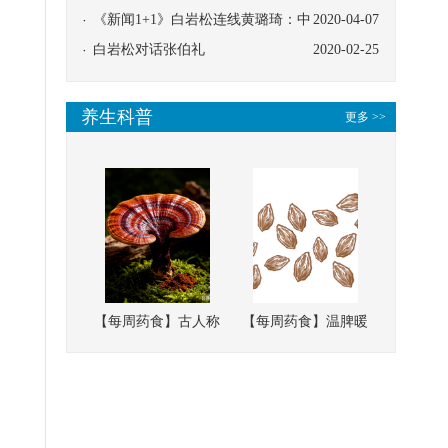
协同
《新闻1+1》白岩松连线黄璐琦：中
2020-04-07
医救治的临床效果
白岩松对话张伯礼
2020-02-25
养生科普
更多 >>
【每周药食】古人称
【每周药食】温脾暖
它为“仙草”，滋补强
肾、固精缩尿，这味
壮、培本固元
南方本草的种子，药
食同源有讲究