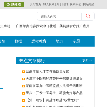
设为首页
|
加入收藏
|
关于我们
|
联系我们
|
网站地图
失声明
广西举办比赛探索中（壮瑶）药药膳食疗推广应用
国家卫健
舆情
数据
远程教育
地方
专题
热点文章排行
更多 >>
以高质量人才支撑高质量发展
天津市中医药经济管理干部培训班举办
湖南省举办中医药监督执法骨干培训班
重庆：开发中医养生、药膳食疗等产品
【第一现场】跨越海峡赴“岐黄之约”