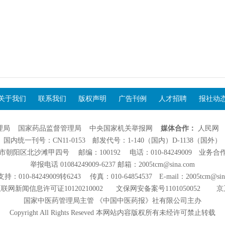
关于我们
联系我们
版权声明
广告刊例
人才招聘
报社动
理局
国家药品监督管理局
中央国家机关举报网
媒体合作：
人民网
国内统一刊号：CN11-0153 邮发代号：1-140（国内）D-1138（国外）
阳区北沙滩甲四号 邮编：100192 电话：010-84249009 业务合作：01
举报电话 01084249009-6237 邮箱：2005tcm@sina.com
：010-84249009转6243 传真：010-64854537 E-mail：2005tcm@sin
联网新闻信息许可证10120210002
文保网安备案号1101050052
京
国家中医药管理局主管 《中国中医药报》社有限公司主办
Copyright All Rights Reseved 本网站内容版权所有未经许可禁止转载