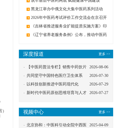
筑牢基层中医药网底 赋能健康中国建设
黑龙江举办中俄文化大集中医药系列活动
2026年中医药考试评价工作交流会在京召开
《吉林省推进服务业扩能提质实施方案》印
发：创建中医类国家医学中心
《辽宁省养老服务条例》公布，推动中医药
与养老融合发展
深度报道
更多 >>
【中医药普法专栏】销售中药饮片
2026-08-06
应告知煎服方法及注意事项
共同坚守中国特色医疗卫生体系
2026-07-30
以科技创新推进中医药现代化
2026-07-29
新时代中医药原创思维培育与人才
2026-07-27
）
发展路径探索
茜)
视频中心
更多 >>
明
北京协和：中医科引动全院中西医
2025-04-09