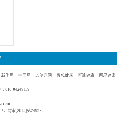
态
新华网
中国网
39健康网
搜狐健康
新浪健康
网易健康
0-84249139
a.com
卫计网审[2015]第2493号