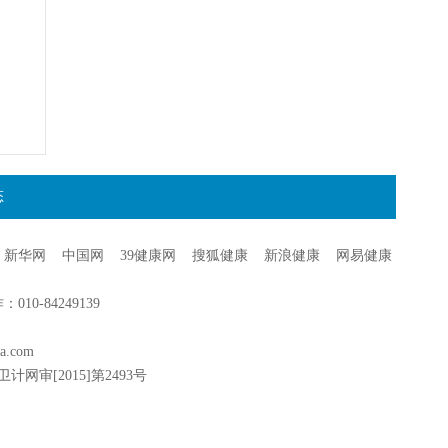
态
新华网
中国网
39健康网
搜狐健康
新浪健康
网易健康
0-84249139
a.com
卫计网审[2015]第2493号