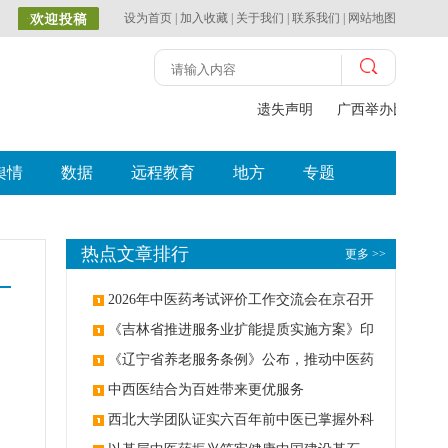
设为首页
|
加入收藏
|
关于我们
|
联系我们
|
网站地图
遗失声明
广西举办比赛探索
舆情
数据
远程教育
地方
专题
热点文章排行
更多 >>
2026年中医药考试评价工作交流会在京召开
《吉林省推进服务业扩能提质实施方案》印
发：创建中医类国家医学中心
《辽宁省养老服务条例》公布，推动中医药
与养老融合发展
中西医结合为百姓带来更优服务
西北大学团队证实六百年前中医已掌握外科