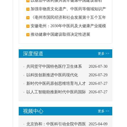
麻醉技术
以基层中医药振兴筑牢健康中国建设基石
加强非物质文化遗产、中医药等领域知识产
权保护
《亳州市国民经济和社会发展第十五个五年
规划纲要》印发
安徽亳州：2030年中医药及大健康产业规模
3000亿元
推动健康中国建设取得决定性进展
深度报道
更多 >>
共同坚守中国特色医疗卫生体系
2026-07-30
以科技创新推进中医药现代化
2026-07-29
新时代中医药原创思维培育与人才
2026-07-27
发展路径探索
以人工智能助推新时代中医药国际
2026-07-27
传播
视频中心
更多 >>
北京协和：中医科引动全院中西医
2025-04-09