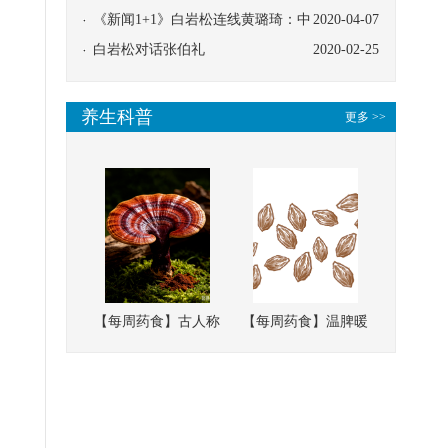
协同
《新闻1+1》白岩松连线黄璐琦：中
2020-04-07
医救治的临床效果
白岩松对话张伯礼
2020-02-25
养生科普
更多 >>
【每周药食】古人称
【每周药食】温脾暖
它为“仙草”，滋补强
肾、固精缩尿，这味
壮、培本固元
南方本草的种子，药
食同源有讲究